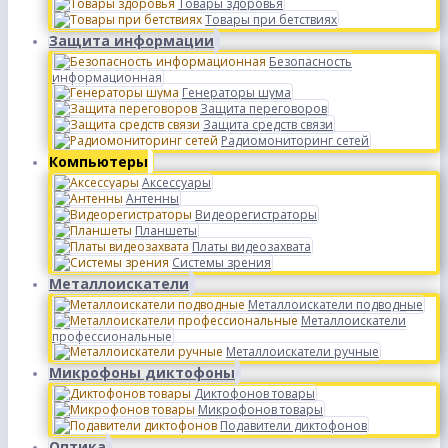
Товары здоровья
Товары при бетствиях
Защита информации
Безопасность
информационная
Генераторы шума
Защита переговоров
Защита средств связи
Радиомониторинг сетей
Компьютеры
Аксессуары
Антенны
Видеорегистраторы
Планшеты
Платы видеозахвата
Системы зрения
Металлоискатели
Металлоискатели подводные
Металлоискатели
профессиональные
Металлоискатели ручные
Микрофоны диктофоны
Диктофонов товары
Микрофонов товары
Подавители диктофонов
Оптика