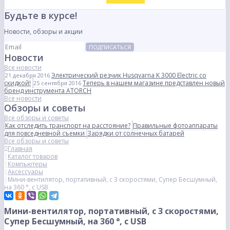
Будьте в курсе!
Новости, обзоры и акции
ПОДПИСАТЬСЯ
Новости
Все новости
Электрический резчик Husqvarna K 3000 Electric со
21 декабря 2016
скидкой!
Теперь в нашем магазине представлен новый
25 сентября 2016
бренд инструмента ATORCH
Все новости
Обзоры и советы
Все обзоры и советы
Как отследить транспорт на расстояние?
Правильные фотоаппараты
для повседневной съемки
Зарядки от солнечных батарей
Все обзоры и советы
Главная
Каталог товаров
Компьютеры
Аксессуары
Мини-вентилятор, портативный, с 3 скоростями, Супер Бесшумный,
на 360 °, с USB
Мини-вентилятор, портативный, с 3 скоростями,
Супер Бесшумный, на 360 °, с USB