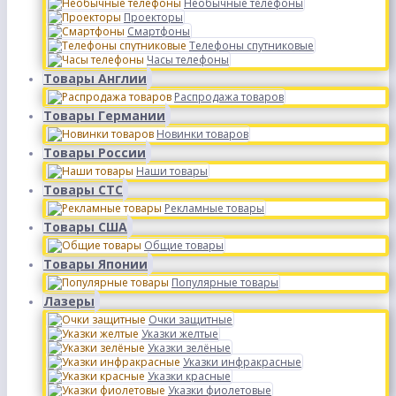
Необычные телефоны
Проекторы
Смартфоны
Телефоны спутниковые
Часы телефоны
Товары Англии
Распродажа товаров
Товары Германии
Новинки товаров
Товары России
Наши товары
Товары СТС
Рекламные товары
Товары США
Общие товары
Товары Японии
Популярные товары
Лазеры
Очки защитные
Указки желтые
Указки зелёные
Указки инфракрасные
Указки красные
Указки фиолетовые