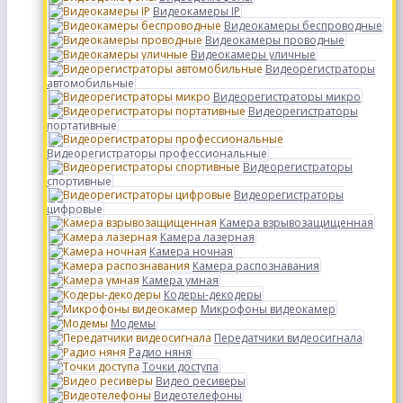
Видеокамеры IP
Видеокамеры беспроводные
Видеокамеры проводные
Видеокамеры уличные
Видеорегистраторы
автомобильные
Видеорегистраторы микро
Видеорегистраторы
портативные
Видеорегистраторы профессиональные
Видеорегистраторы
спортивные
Видеорегистраторы
цифровые
Камера взрывозащищенная
Камера лазерная
Камера ночная
Камера распознавания
Камера умная
Кодеры-декодеры
Микрофоны видеокамер
Модемы
Передатчики видеосигнала
Радио няня
Точки доступа
Видео ресиверы
Видеотелефоны