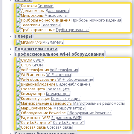
Бинокли
Дальномеры
Микроскопы
Приборы ночного видения
Телескопы
Трубы зрительные
Плееры
MP3/MP4/PS
Подавители связи
Профессиональное Wi-Fi оборудование
CWDM
GPON
VoIP телефония
Wi-Fi антенны
Wi-Fi оборудование
Видеонаблюдение
Грозозащита
Коммутаторы
Комплектующие
Магистральные радиомосты
Маршрутизаторы
Оборудование Powerline
Радиосвязь WISP
Сети LoRa для IoT
Сотовая связь
Системы биометрические