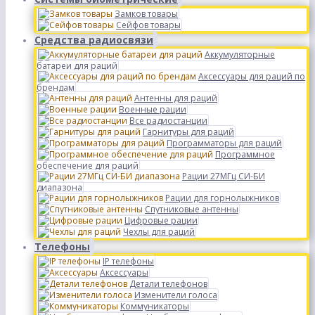
Замков товары
Сейфов товары
Средства радиосвязи
Аккумуляторные
батареи для раций
Аксессуары для раций по
брендам
Антенны для раций
Военные рации
Все радиостанции
Гарнитуры для раций
Программаторы для раций
Программное
обеспечение для раций
Рации 27МГц СИ-БИ
диапазона
Рации для горнолыжников
Спутниковые антенны
Цифровые рации
Чехлы для раций
Телефоны
IP телефоны
Аксессуары
Детали телефонов
Изменители голоса
Коммуникаторы