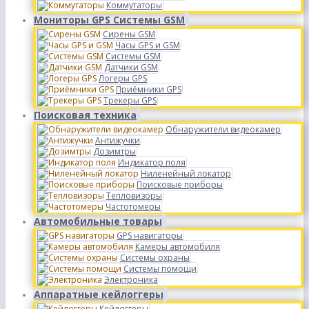
Коммутаторы
Мониторы GPS Системы GSM
Сирены GSM
Часы GPS и GSM
Системы GSM
Датчики GSM
Логеры GPS
Приёмники GPS
Трекеры GPS
Поисковая техника
Обнаружители видеокамер
Антижучки
Дозимтры
Индикатор поля
Ниленейный локатор
Поисковые приборы
Тепловизоры
Частотомеры
Автомобильные товары
GPS навигаторы
Камеры автомобиля
Системы охраны
Системы помощи
Электроника
Аппаратные кейлоггеры
Кейлоггеры