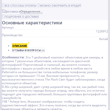
ВСЕ СПОСОБЫ ОПЛАТЫ
МОЖНО ОФОРМИТЬ В КРЕДИТ
Доставка в
Определение...
ПОДРОБНЕЕ О ДОСТАВКЕ
Основные характеристики
Артикул
1226912
Производство
Китай
ОПИСАНИЕ
ОТЗЫВЫ И ВОПРОСЫ
(0)
Особенности:
Это 7-дюймовый комплект объективов для камеры, в
котором 7 различных объективов, наслаждаются красочной
фотографией!
Портативный и съемный, вы можете снимать
фотографии с ваших устройств в любое время в любом месте
Работайте на большинстве типов мобильных телефонов, размер
которых не превышает 13 мм.
Высокая прозрачность: из
высококачественного стекла
The Flash Свет будет заблокирован, когда
используется объектив.
0.36x супер широкий, дает супер широкий вид, так же, как рыбий глаз,
вы можете получить гораздо больше огород, чем обычно, это отлично
подходит для городских пейзажей, больших групповых фотографий или
самоубийств.
198 ° fisheye lens, Искажает изображение, чтобы создать
художественный эффект. Это очень полезно, когда вы хотите выделить
выделенные объекты и размыть сюжеты.