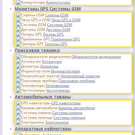
Коммутаторы
Мониторы GPS Системы GSM
Сирены GSM
Часы GPS и GSM
Системы GSM
Датчики GSM
Логеры GPS
Приёмники GPS
Трекеры GPS
Поисковая техника
Обнаружители видеокамер
Антижучки
Дозимтры
Индикатор поля
Ниленейный локатор
Поисковые приборы
Тепловизоры
Частотомеры
Автомобильные товары
GPS навигаторы
Камеры автомобиля
Системы охраны
Системы помощи
Электроника
Аппаратные кейлоггеры
Кейлоггеры