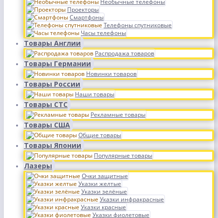
Необычные телефоны
Проекторы
Смартфоны
Телефоны спутниковые
Часы телефоны
Товары Англии
Распродажа товаров
Товары Германии
Новинки товаров
Товары России
Наши товары
Товары СТС
Рекламные товары
Товары США
Общие товары
Товары Японии
Популярные товары
Лазеры
Очки защитные
Указки желтые
Указки зелёные
Указки инфракрасные
Указки красные
Указки фиолетовые