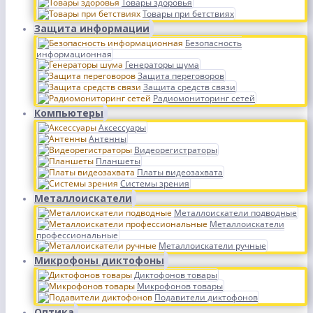
Товары здоровья
Товары при бетствиях
Защита информации
Безопасность
информационная
Генераторы шума
Защита переговоров
Защита средств связи
Радиомониторинг сетей
Компьютеры
Аксессуары
Антенны
Видеорегистраторы
Планшеты
Платы видеозахвата
Системы зрения
Металлоискатели
Металлоискатели подводные
Металлоискатели
профессиональные
Металлоискатели ручные
Микрофоны диктофоны
Диктофонов товары
Микрофонов товары
Подавители диктофонов
Оптика