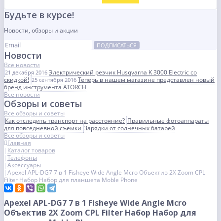
Будьте в курсе!
Новости, обзоры и акции
ПОДПИСАТЬСЯ
Новости
Все новости
Электрический резчик Husqvarna K 3000 Electric со
21 декабря 2016
скидкой!
Теперь в нашем магазине представлен новый
25 сентября 2016
бренд инструмента ATORCH
Все новости
Обзоры и советы
Все обзоры и советы
Как отследить транспорт на расстояние?
Правильные фотоаппараты
для повседневной съемки
Зарядки от солнечных батарей
Все обзоры и советы
Главная
Каталог товаров
Телефоны
Аксессуары
Apexel APL-DG7 7 в 1 Fisheye Wide Angle Mcro Объектив 2X Zoom CPL
Filter Набор Набор для планшета Moble Phone
Apexel APL-DG7 7 в 1 Fisheye Wide Angle Mcro
Объектив 2X Zoom CPL Filter Набор Набор для