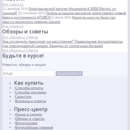
Все новости
Электрический резчик Husqvarna K 3000 Electric со
21 декабря 2016
скидкой!
Теперь в нашем магазине представлен новый
25 сентября 2016
бренд инструмента ATORCH
Никогда еще не было так
5 июня 2016
просто пропилить прямую линию
Все новости
Обзоры и советы
Все обзоры и советы
Как отследить транспорт на расстояние?
Правильные фотоаппараты
для повседневной съемки
Зарядки от солнечных батарей
Все обзоры и советы
Будьте в курсе!
Новости, обзоры и акции
ПОДПИСАТЬСЯ
Как купить
Способы оплаты
Способы доставки
Гарантия
Вопросы и ответы
Пресс-центр
Акции и скидки
Обзоры и советы
Фотогалерея
Видеообзоры товаров