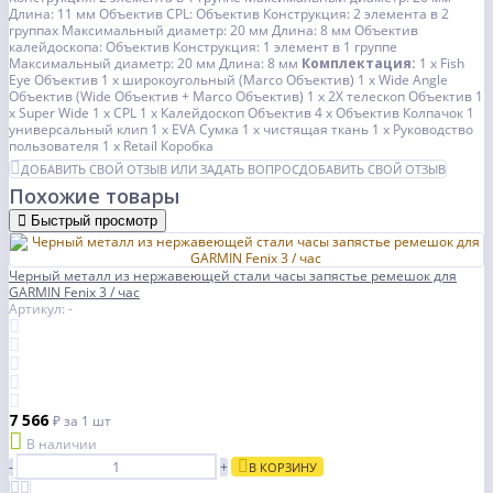
Длина: 11 мм
Объектив CPL:
Объектив Конструкция: 2 элемента в 2
группах
Максимальный диаметр: 20 мм
Длина: 8 мм
Объектив
калейдоскопа:
Объектив Конструкция: 1 элемент в 1 группе
Максимальный диаметр: 20 мм
Длина: 8 мм
Комплектация:
1 x Fish
Eye Объектив
1 x широкоугольный (Marco Объектив)
1 x Wide Angle
Объектив (Wide Объектив + Marco Объектив)
1 x 2X телескоп Объектив
1
x Super Wide
1 x CPL
1 x Калейдоскоп Объектив
4 x Объектив Колпачок
1
универсальный клип
1 x EVA Сумка
1 х чистящая ткань
1 x Руководство
пользователя
1 x Retail Коробка
ДОБАВИТЬ СВОЙ ОТЗЫВ ИЛИ ЗАДАТЬ ВОПРОС
ДОБАВИТЬ СВОЙ ОТЗЫВ
Похожие товары
Быстрый просмотр
Черный металл из нержавеющей стали часы запястье ремешок для
GARMIN Fenix ​​3 / час
Артикул: -
7 566
₽
за 1 шт
В наличии
-
+
В КОРЗИНУ