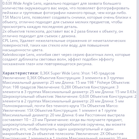
0.63X Wide Angle Lens, идеально подходит для захвата большего
количества окружающего вас мира, что позволяет фотографировать
пейзажи и групповые фотографии намного проще, чем когда-либо.
15X Macro Lens, позволяет создавать снимки, которые очень близки к
объекту, отлично подходят для съемки мелких предметов, чтобы
просмотреть каждую последнюю деталь.
2x объектив телескопа, доставит вас в 2 раза ближе к объекту, он
отлично подходит для съемок с демона.
CPL Lens, Удаляет нежелательные отражения от неметаллических
поверхностей, таких как стекло или воду, для повышения
насыщенности цвета.
Kaleidoscope Lens, изгибая свет через серию фасетных линз, которые
создают дубликаты световых волн, эффект подобен эффекту
«искажения глаз» или повторяющегося рисунка.
Характеристики:
0,36X Super Wide Lens:
Угол: 145 градусов
Увеличение: 0,36X
Объектив Конструкция: 3 элемента в 3 группах
Максимальный диаметр: 25 мм
Длина: 15 мм
198 ° Fisheye Объектив:
Угол: 198 градусов
Увеличение: 0,28X
Объектив Конструкция: 3
элемента в 3 группах
Максимальный диаметр: 25 мм
Длина: 15 мм
0.63x
Широкоугольный объектив:
Увеличение: 0,63X
Объектив Конструкция: 2
элемента в 2 группах
Максимальный диаметр: 20 мм
Длина: 5 мм
Полноэкранный, почти без темного круга
15x Объектив Marco:
Увеличение: 15X
Объектив Конструкция: 1 элемент в 1 группе
Максимальный диаметр: 20 мм
Длина: 6 мм
Расстояние выстрела
составляет 10 ~ 23 мм
Примечание: когда вы получаете предмет,
широкоугольный объектив и макрообъектив скручены, вы можете
вкрутить его, чтобы получить один широкоугольный и один
макрообъектив
2x объектив телескопа:
Увеличение: 2X
Объектив
Конструкция: 2 элемента в 1 группе
Максимальный диаметр: 20 мм