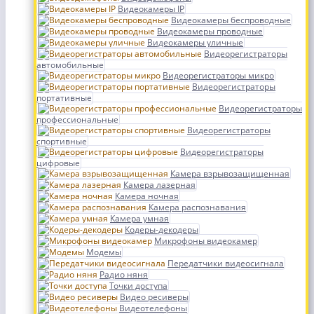
Видеокамеры IP
Видеокамеры беспроводные
Видеокамеры проводные
Видеокамеры уличные
Видеорегистраторы
автомобильные
Видеорегистраторы микро
Видеорегистраторы
портативные
Видеорегистраторы
профессиональные
Видеорегистраторы
спортивные
Видеорегистраторы
цифровые
Камера взрывозащищенная
Камера лазерная
Камера ночная
Камера распознавания
Камера умная
Кодеры-декодеры
Микрофоны видеокамер
Модемы
Передатчики видеосигнала
Радио няня
Точки доступа
Видео ресиверы
Видеотелефоны