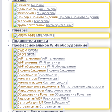
Бинокли
Дальномеры
Микроскопы
Приборы ночного видения
Телескопы
Трубы зрительные
Плееры
MP3/MP4/PS
Подавители связи
Профессиональное Wi-Fi оборудование
CWDM
GPON
VoIP телефония
Wi-Fi антенны
Wi-Fi оборудование
Видеонаблюдение
Грозозащита
Коммутаторы
Комплектующие
Магистральные радиомосты
Маршрутизаторы
Оборудование Powerline
Радиосвязь WISP
Сети LoRa для IoT
Сотовая связь
Системы биометрические