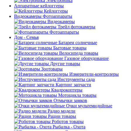
Электроника
Аппаратные кейлоггеры
Кейлоггеры
Видеокамеры Фотоаппараты
Видеокамеры
Трейл фотокамеры
Фотоаппараты
Дом - Семья
Батареи солнечные
Бытовые товары
Велосипеда товары
Газовое оборудование
Другие товары
Зоотовары
Измерители-контролеры
Инструменты сада
Картинг запчасти
Квадрокоптеры
Мотоцикла товары
Отмычки замков
Очки мультемидийные
Радио модели
Рации товары
Роботов товары
Рыбалка - Охота