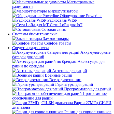
Магистральные
радиомосты
Маршрутизаторы
Оборудование Powerline
Радиосвязь WISP
Сети LoRa для IoT
Сотовая связь
Системы биометрические
Замков товары
Сейфов товары
Средства радиосвязи
Аккумуляторные
батареи для раций
Аксессуары для
раций по брендам
Антенны для раций
Военные рации
Все радиостанции
Гарнитуры для раций
Программаторы для раций
Программное
обеспечение для раций
Рации 27МГц СИ-БИ
диапазона
Рации для горнолыжников