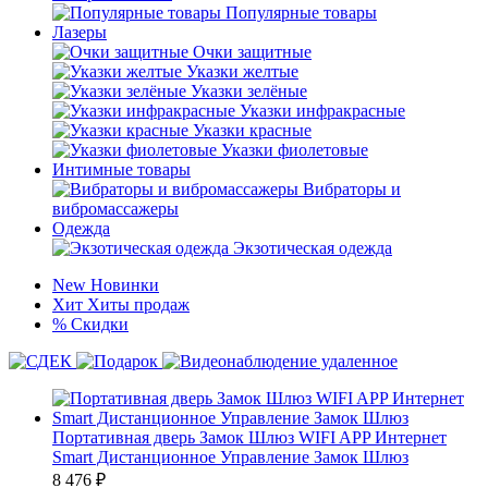
Популярные товары
Лазеры
Очки защитные
Указки желтые
Указки зелёные
Указки инфракрасные
Указки красные
Указки фиолетовые
Интимные товары
Вибраторы и
вибромассажеры
Одежда
Экзотическая одежда
New
Новинки
Хит
Хиты продаж
%
Скидки
Портативная дверь Замок Шлюз WIFI APP Интернет
Smart Дистанционное Управление Замок Шлюз
8 476
₽