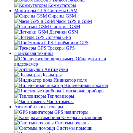
Коммутаторы
Мониторы GPS Системы GSM
Сирены GSM
Часы GPS и GSM
Системы GSM
Датчики GSM
Логеры GPS
Приёмники GPS
Трекеры GPS
Поисковая техника
Обнаружители
видеокамер
Антижучки
Дозимтры
Индикатор поля
Ниленейный локатор
Поисковые приборы
Тепловизоры
Частотомеры
Автомобильные товары
GPS навигаторы
Камеры автомобиля
Системы охраны
Системы помощи