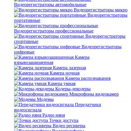
Видеорегистраторы автомобильные
Видеорегистраторы микро
Видеорегистраторы
портативные
Видеорегистраторы профессиональные
Видеорегистраторы
спортивные
Видеорегистраторы
цифровые
Камера
взрывозащищенная
Камера лазерная
Камера ночная
Камера распознавания
Камера умная
Кодеры-декодеры
Микрофоны видеокамер
Модемы
Передатчики
видеосигнала
Радио няня
Точки доступа
Видео ресиверы
Видеотелефоны