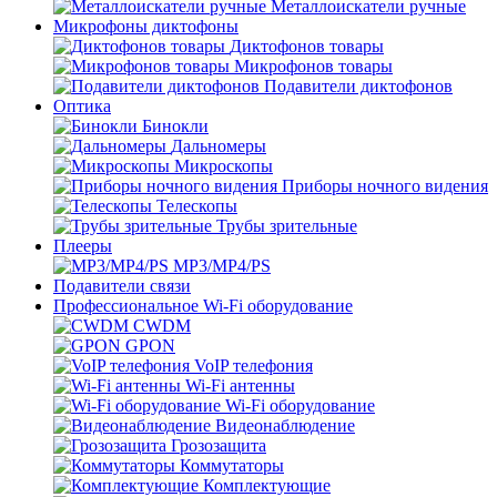
Металлоискатели ручные
Микрофоны диктофоны
Диктофонов товары
Микрофонов товары
Подавители диктофонов
Оптика
Бинокли
Дальномеры
Микроскопы
Приборы ночного видения
Телескопы
Трубы зрительные
Плееры
MP3/MP4/PS
Подавители связи
Профессиональное Wi-Fi оборудование
CWDM
GPON
VoIP телефония
Wi-Fi антенны
Wi-Fi оборудование
Видеонаблюдение
Грозозащита
Коммутаторы
Комплектующие