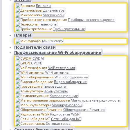
Бинокли
Дальномеры
Микроскопы
Приборы ночного видения
Телескопы
Трубы зрительные
Плееры
MP3/MP4/PS
Подавители связи
Профессиональное Wi-Fi оборудование
CWDM
GPON
VoIP телефония
Wi-Fi антенны
Wi-Fi оборудование
Видеонаблюдение
Грозозащита
Коммутаторы
Комплектующие
Магистральные радиомосты
Маршрутизаторы
Оборудование Powerline
Радиосвязь WISP
Сети LoRa для IoT
Сотовая связь
Системы биометрические