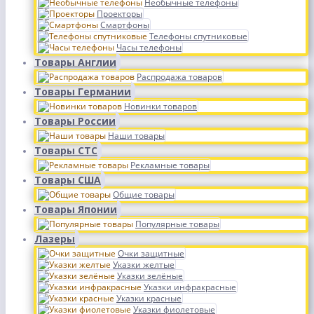
Необычные телефоны
Проекторы
Смартфоны
Телефоны спутниковые
Часы телефоны
Товары Англии
Распродажа товаров
Товары Германии
Новинки товаров
Товары России
Наши товары
Товары СТС
Рекламные товары
Товары США
Общие товары
Товары Японии
Популярные товары
Лазеры
Очки защитные
Указки желтые
Указки зелёные
Указки инфракрасные
Указки красные
Указки фиолетовые