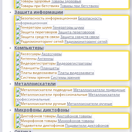
Товары здоровья
Товары при бетствиях
Защита информации
Безопасность
информационная
Генераторы шума
Защита переговоров
Защита средств связи
Радиомониторинг сетей
Компьютеры
Аксессуары
Антенны
Видеорегистраторы
Планшеты
Платы видеозахвата
Системы зрения
Металлоискатели
Металлоискатели подводные
Металлоискатели
профессиональные
Металлоискатели ручные
Микрофоны диктофоны
Диктофонов товары
Микрофонов товары
Подавители диктофонов
Оптика