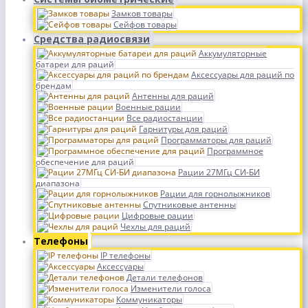
Замков товары
Сейфов товары
Средства радиосвязи
Аккумуляторные
батареи для раций
Аксессуары для раций по
брендам
Антенны для раций
Военные рации
Все радиостанции
Гарнитуры для раций
Программаторы для раций
Программное
обеспечение для раций
Рации 27МГц СИ-БИ
диапазона
Рации для горнолыжников
Спутниковые антенны
Цифровые рации
Чехлы для раций
Телефоны
IP телефоны
Аксессуары
Детали телефонов
Изменители голоса
Коммуникаторы