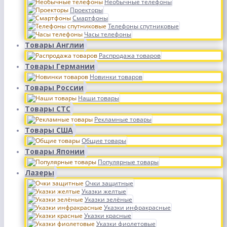
Необычные телефоны
Проекторы
Смартфоны
Телефоны спутниковые
Часы телефоны
Товары Англии
Распродажа товаров
Товары Германии
Новинки товаров
Товары России
Наши товары
Товары СТС
Рекламные товары
Товары США
Общие товары
Товары Японии
Популярные товары
Лазеры
Очки защитные
Указки желтые
Указки зелёные
Указки инфракрасные
Указки красные
Указки фиолетовые