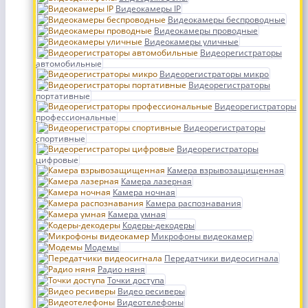
Видеокамеры IP
Видеокамеры беспроводные
Видеокамеры проводные
Видеокамеры уличные
Видеорегистраторы
автомобильные
Видеорегистраторы микро
Видеорегистраторы
портативные
Видеорегистраторы
профессиональные
Видеорегистраторы
спортивные
Видеорегистраторы
цифровые
Камера взрывозащищенная
Камера лазерная
Камера ночная
Камера распознавания
Камера умная
Кодеры-декодеры
Микрофоны видеокамер
Модемы
Передатчики видеосигнала
Радио няня
Точки доступа
Видео ресиверы
Видеотелефоны