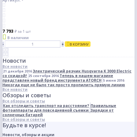
Артикул: -
7 793
₽
за 1 шт
В наличии
-
+
В КОРЗИНУ
Новости
Все новости
Электрический резчик Husqvarna K 3000 Electric
21 декабря 2016
со скидкой!
Теперь в нашем магазине
25 сентября 2016
представлен новый бренд инструмента ATORCH
5 июня 2016
Никогда еще не было так просто пропилить прямую линию
Все новости
Обзоры и советы
Все обзоры и советы
Как отследить транспорт на расстояние?
Правильные
фотоаппараты для повседневной съемки
Зарядки от
солнечных батарей
Все обзоры и советы
Будьте в курсе!
Новости, обзоры и акции