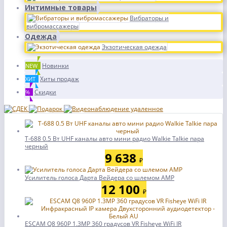
Интимные товары
Вибраторы и
вибромассажеры
Одежда
Экзотическая одежда
Новинки
NEW
Хиты продаж
ХИТ
Скидки
%
T-688 0.5 Вт UHF каналы авто мини радио Walkie Talkie пара
черный
9 638
₽
Усилитель голоса Дарта Вейдера со шлемом AMP
12 100
₽
ESCAM Q8 960P 1.3MP 360 градусов VR Fisheye WiFi IR