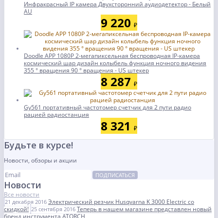
Инфракрасный IP камера Двухсторонний аудиодетектор - Белый
AU
9 220
₽
Doodle APP 1080P 2-мегапиксельная беспроводная IP-камера
космический шар дизайн колыбель функция ночного видения
355 ° вращения 90 ° вращения - US штекер
8 287
₽
Gy561 портативный частотомер счетчик для 2 пути радио
рацией радиостанция
8 321
₽
Будьте в курсе!
Новости, обзоры и акции
ПОДПИСАТЬСЯ
Новости
Все новости
Электрический резчик Husqvarna K 3000 Electric со
21 декабря 2016
скидкой!
Теперь в нашем магазине представлен новый
25 сентября 2016
бренд инструмента ATORCH