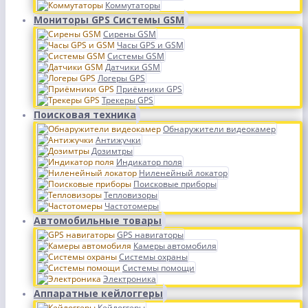
Коммутаторы
Мониторы GPS Системы GSM
Сирены GSM
Часы GPS и GSM
Системы GSM
Датчики GSM
Логеры GPS
Приёмники GPS
Трекеры GPS
Поисковая техника
Обнаружители видеокамер
Антижучки
Дозимтры
Индикатор поля
Ниленейный локатор
Поисковые приборы
Тепловизоры
Частотомеры
Автомобильные товары
GPS навигаторы
Камеры автомобиля
Системы охраны
Системы помощи
Электроника
Аппаратные кейлоггеры
Кейлоггеры