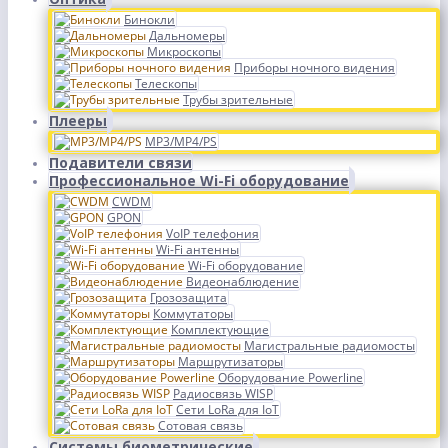
Бинокли
Дальномеры
Микроскопы
Приборы ночного видения
Телескопы
Трубы зрительные
Плееры
MP3/MP4/PS
Подавители связи
Профессиональное Wi-Fi оборудование
CWDM
GPON
VoIP телефония
Wi-Fi антенны
Wi-Fi оборудование
Видеонаблюдение
Грозозащита
Коммутаторы
Комплектующие
Магистральные радиомосты
Маршрутизаторы
Оборудование Powerline
Радиосвязь WISP
Сети LoRa для IoT
Сотовая связь
Системы биометрические