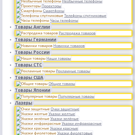
Необычные телефоны
Проекторы
Смартфоны
Телефоны спутниковые
Часы телефоны
Товары Англии
Распродажа товаров
Товары Германии
Новинки товаров
Товары России
Наши товары
Товары СТС
Рекламные товары
Товары США
Общие товары
Товары Японии
Популярные товары
Лазеры
Очки защитные
Указки желтые
Указки зелёные
Указки инфракрасные
Указки красные
Указки фиолетовые