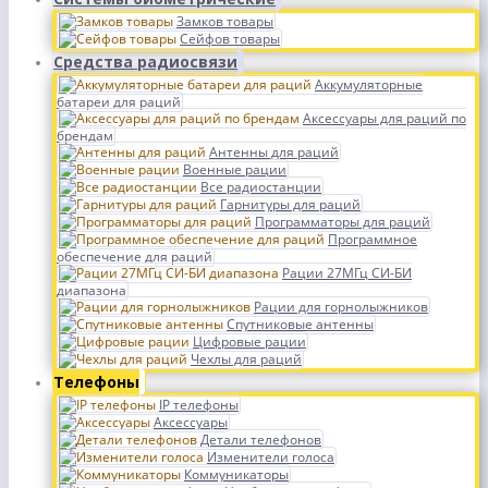
Замков товары
Сейфов товары
Средства радиосвязи
Аккумуляторные
батареи для раций
Аксессуары для раций по
брендам
Антенны для раций
Военные рации
Все радиостанции
Гарнитуры для раций
Программаторы для раций
Программное
обеспечение для раций
Рации 27МГц СИ-БИ
диапазона
Рации для горнолыжников
Спутниковые антенны
Цифровые рации
Чехлы для раций
Телефоны
IP телефоны
Аксессуары
Детали телефонов
Изменители голоса
Коммуникаторы