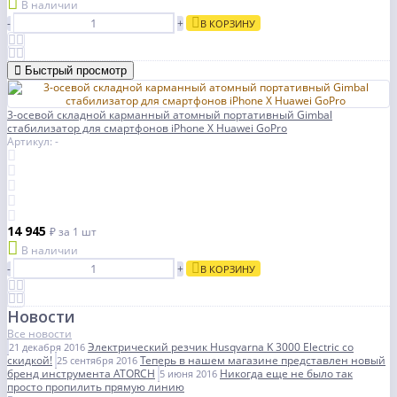
В наличии
-
+
В КОРЗИНУ
Быстрый просмотр
3-осевой складной карманный атомный портативный Gimbal
стабилизатор для смартфонов iPhone X Huawei GoPro
Артикул: -
14 945
₽
за 1 шт
В наличии
-
+
В КОРЗИНУ
Новости
Все новости
Электрический резчик Husqvarna K 3000 Electric со
21 декабря 2016
скидкой!
Теперь в нашем магазине представлен новый
25 сентября 2016
бренд инструмента ATORCH
Никогда еще не было так
5 июня 2016
просто пропилить прямую линию