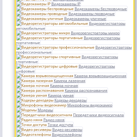
Видеокамеры IP
Видеокамеры беспроводные
Видеокамеры проводные
Видеокамеры уличные
Видеорегистраторы
автомобильные
Видеорегистраторы микро
Видеорегистраторы
портативные
Видеорегистраторы
профессиональные
Видеорегистраторы
спортивные
Видеорегистраторы
цифровые
Камера взрывозащищенная
Камера лазерная
Камера ночная
Камера распознавания
Камера умная
Кодеры-декодеры
Микрофоны видеокамер
Модемы
Передатчики видеосигнала
Радио няня
Точки доступа
Видео ресиверы
Видеотелефоны