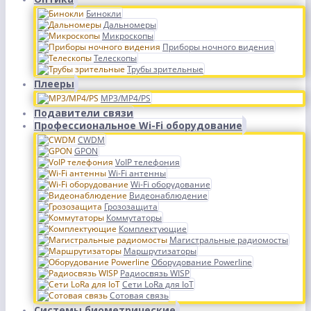
Бинокли
Дальномеры
Микроскопы
Приборы ночного видения
Телескопы
Трубы зрительные
Плееры
MP3/MP4/PS
Подавители связи
Профессиональное Wi-Fi оборудование
CWDM
GPON
VoIP телефония
Wi-Fi антенны
Wi-Fi оборудование
Видеонаблюдение
Грозозащита
Коммутаторы
Комплектующие
Магистральные радиомосты
Маршрутизаторы
Оборудование Powerline
Радиосвязь WISP
Сети LoRa для IoT
Сотовая связь
Системы биометрические