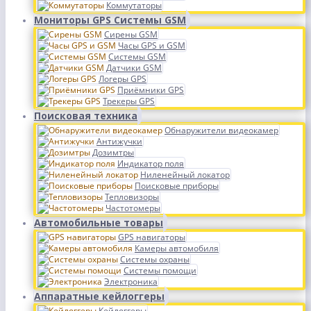
Коммутаторы
Мониторы GPS Системы GSM
Сирены GSM
Часы GPS и GSM
Системы GSM
Датчики GSM
Логеры GPS
Приёмники GPS
Трекеры GPS
Поисковая техника
Обнаружители видеокамер
Антижучки
Дозимтры
Индикатор поля
Ниленейный локатор
Поисковые приборы
Тепловизоры
Частотомеры
Автомобильные товары
GPS навигаторы
Камеры автомобиля
Системы охраны
Системы помощи
Электроника
Аппаратные кейлоггеры
Кейлоггеры