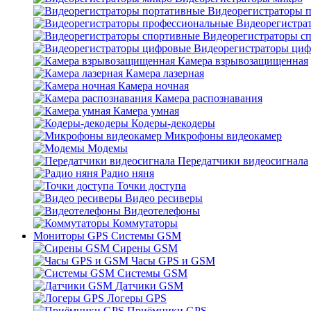
Видеорегистраторы 
Видеорегистра
Видеорегистраторы с
Видеорегистраторы ци
Камера взрывозащищенная
Камера лазерная
Камера ночная
Камера распознавания
Камера умная
Кодеры-декодеры
Микрофоны видеокамер
Модемы
Передатчики видеосигнала
Радио няня
Точки доступа
Видео ресиверы
Видеотелефоны
Коммутаторы
Мониторы GPS Системы GSM
Сирены GSM
Часы GPS и GSM
Системы GSM
Датчики GSM
Логеры GPS
Приёмники GPS