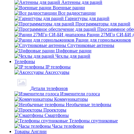
Антенны для раций
Военные рации
Все радиостанции
Гарнитуры для раций
Программаторы для раций
Программное обе
Рации 27МГц СИ-БИ д
Рации для горнолыжников
Спутниковые антенны
Цифровые рации
Чехлы для раций
Телефоны
IP телефоны
Аксессуары
Детали телефонов
Изменители голоса
Коммуникаторы
Необычные телефоны
Проекторы
Смартфоны
Телефоны спутниковые
Часы телефоны
Товары Англии