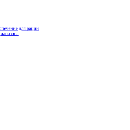
спечение для раций
иапазона