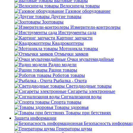
Бытовые товары
Велосипеда товары
Газовое оборудование
Другие товары
Зоотовары
Измерители-контролеры
Инструменты сада
Картинг запчасти
Квадрокоптеры
Мотоцикла товары
Отмычки замков
Очки мультемидийные
Радио модели
Рации товары
Роботов товары
Рыбалка - Охота
Светодиодные товары
Сигареты электронные
Сигнализация воды
Спорта товары
Товары здоровья
Товары при бетствиях
Защита информации
Безопасность информа
Генераторы шума