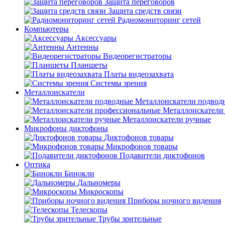
Защита переговоров
Защита средств связи
Радиомониторинг сетей
Компьютеры
Аксессуары
Антенны
Видеорегистраторы
Планшеты
Платы видеозахвата
Системы зрения
Металлоискатели
Металлоискатели подвод
Металлоискатели
Металлоискатели ручные
Микрофоны диктофоны
Диктофонов товары
Микрофонов товары
Подавители диктофонов
Оптика
Бинокли
Дальномеры
Микроскопы
Приборы ночного видения
Телескопы
Трубы зрительные