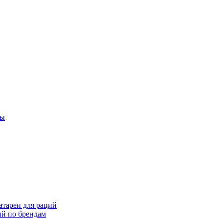
ты
тареи для раций
ий по брендам