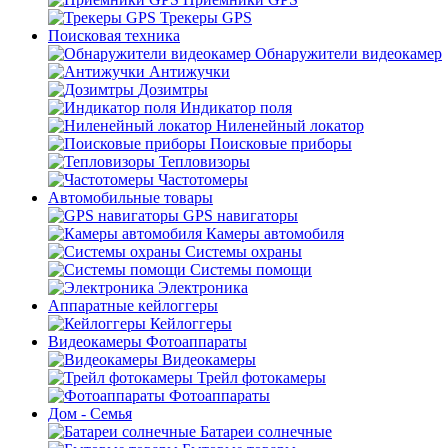
Трекеры GPS
Поисковая техника
Обнаружители видеокамер
Антижучки
Дозимтры
Индикатор поля
Ниленейный локатор
Поисковые приборы
Тепловизоры
Частотомеры
Автомобильные товары
GPS навигаторы
Камеры автомобиля
Системы охраны
Системы помощи
Электроника
Аппаратные кейлоггеры
Кейлоггеры
Видеокамеры Фотоаппараты
Видеокамеры
Трейл фотокамеры
Фотоаппараты
Дом - Семья
Батареи солнечные