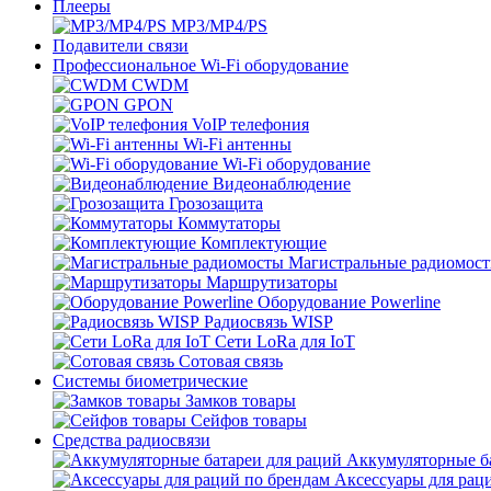
Плееры
MP3/MP4/PS
Подавители связи
Профессиональное Wi-Fi оборудование
CWDM
GPON
VoIP телефония
Wi-Fi антенны
Wi-Fi оборудование
Видеонаблюдение
Грозозащита
Коммутаторы
Комплектующие
Магистральные радиомос
Маршрутизаторы
Оборудование Powerline
Радиосвязь WISP
Сети LoRa для IoT
Сотовая связь
Системы биометрические
Замков товары
Сейфов товары
Средства радиосвязи
Аккумуляторные ба
Аксессуары для рац