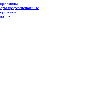
портативные
торы профессиональные
портивные
фровые