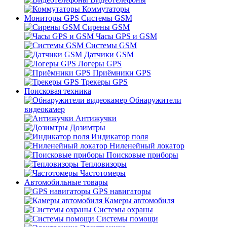
Коммутаторы
Мониторы GPS Системы GSM
Сирены GSM
Часы GPS и GSM
Системы GSM
Датчики GSM
Логеры GPS
Приёмники GPS
Трекеры GPS
Поисковая техника
Обнаружители
видеокамер
Антижучки
Дозимтры
Индикатор поля
Ниленейный локатор
Поисковые приборы
Тепловизоры
Частотомеры
Автомобильные товары
GPS навигаторы
Камеры автомобиля
Системы охраны
Системы помощи