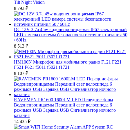
Tilt Night Vision
8 793
₽
DC 12V 3.7а 45w водонепроницаемая IP67 электронный
LED камера системы безопасности источник питания 50
/ 60Hz
8 513
₽
HM100N Микрофон для мобильного радио F121 F221
F521 F621 f5011 f5021 f1721
8 107
₽
RAVEMEN PR1600 1600LM LED Передние фары
Водонепроницаемы Передний свет велосипеда 6
режимов USB Зарядка USB Сигнализатор ночного
катания
14 435
₽