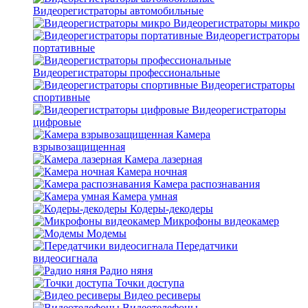
Видеорегистраторы автомобильные
Видеорегистраторы микро
Видеорегистраторы
портативные
Видеорегистраторы профессиональные
Видеорегистраторы
спортивные
Видеорегистраторы
цифровые
Камера
взрывозащищенная
Камера лазерная
Камера ночная
Камера распознавания
Камера умная
Кодеры-декодеры
Микрофоны видеокамер
Модемы
Передатчики
видеосигнала
Радио няня
Точки доступа
Видео ресиверы
Видеотелефоны