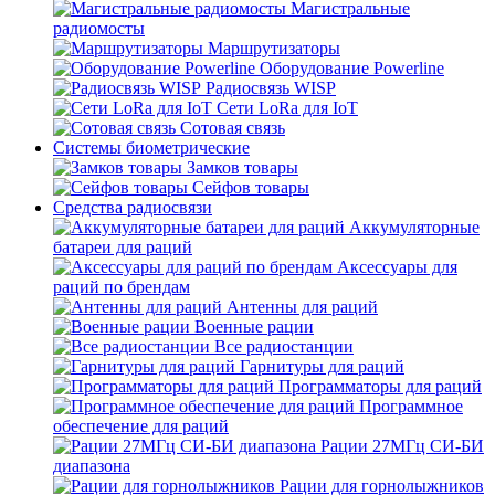
Магистральные
радиомосты
Маршрутизаторы
Оборудование Powerline
Радиосвязь WISP
Сети LoRa для IoT
Сотовая связь
Системы биометрические
Замков товары
Сейфов товары
Средства радиосвязи
Аккумуляторные
батареи для раций
Аксессуары для
раций по брендам
Антенны для раций
Военные рации
Все радиостанции
Гарнитуры для раций
Программаторы для раций
Программное
обеспечение для раций
Рации 27МГц СИ-БИ
диапазона
Рации для горнолыжников