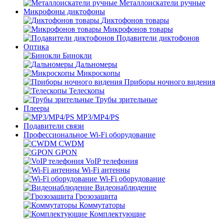
Металлоискатели ручные
Микрофоны диктофоны
Диктофонов товары
Микрофонов товары
Подавители диктофонов
Оптика
Бинокли
Дальномеры
Микроскопы
Приборы ночного видения
Телескопы
Трубы зрительные
Плееры
MP3/MP4/PS
Подавители связи
Профессиональное Wi-Fi оборудование
CWDM
GPON
VoIP телефония
Wi-Fi антенны
Wi-Fi оборудование
Видеонаблюдение
Грозозащита
Коммутаторы
Комплектующие