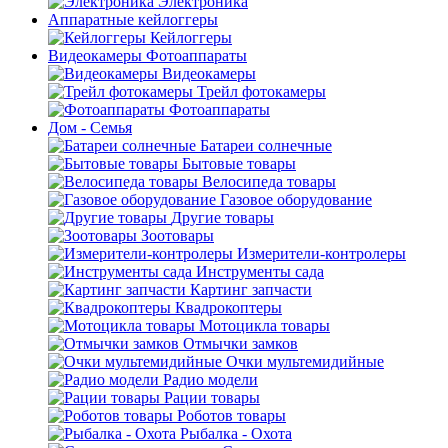
Электроника
Аппаратные кейлоггеры
Кейлоггеры
Видеокамеры Фотоаппараты
Видеокамеры
Трейл фотокамеры
Фотоаппараты
Дом - Семья
Батареи солнечные
Бытовые товары
Велосипеда товары
Газовое оборудование
Другие товары
Зоотовары
Измерители-контролеры
Инструменты сада
Картинг запчасти
Квадрокоптеры
Мотоцикла товары
Отмычки замков
Очки мультемидийные
Радио модели
Рации товары
Роботов товары
Рыбалка - Охота