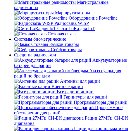
Магистральные
радиомосты
Маршрутизаторы
Оборудование Powerline
Радиосвязь WISP
Сети LoRa для IoT
Сотовая связь
Системы биометрические
Замков товары
Сейфов товары
Средства радиосвязи
Аккумуляторные
батареи для раций
Аксессуары для
раций по брендам
Антенны для раций
Военные рации
Все радиостанции
Гарнитуры для раций
Программаторы для раций
Программное
обеспечение для раций
Рации 27МГц СИ-БИ
диапазона
Рации для горнолыжников