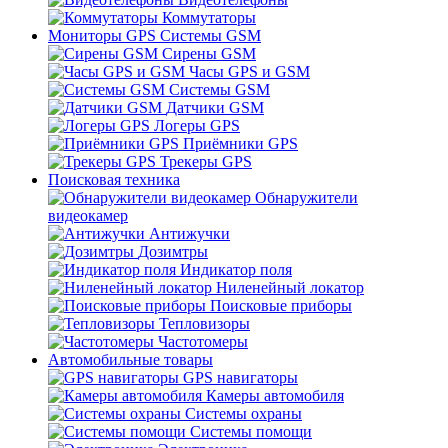
Коммутаторы
Мониторы GPS Системы GSM
Сирены GSM
Часы GPS и GSM
Системы GSM
Датчики GSM
Логеры GPS
Приёмники GPS
Трекеры GPS
Поисковая техника
Обнаружители
видеокамер
Антижучки
Дозимтры
Индикатор поля
Ниленейный локатор
Поисковые приборы
Тепловизоры
Частотомеры
Автомобильные товары
GPS навигаторы
Камеры автомобиля
Системы охраны
Системы помощи