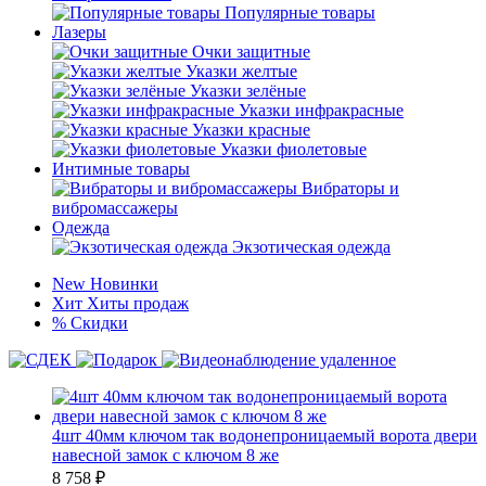
Популярные товары
Лазеры
Очки защитные
Указки желтые
Указки зелёные
Указки инфракрасные
Указки красные
Указки фиолетовые
Интимные товары
Вибраторы и
вибромассажеры
Одежда
Экзотическая одежда
New
Новинки
Хит
Хиты продаж
%
Скидки
4шт 40мм ключом так водонепроницаемый ворота двери
навесной замок с ключом 8 же
8 758
₽