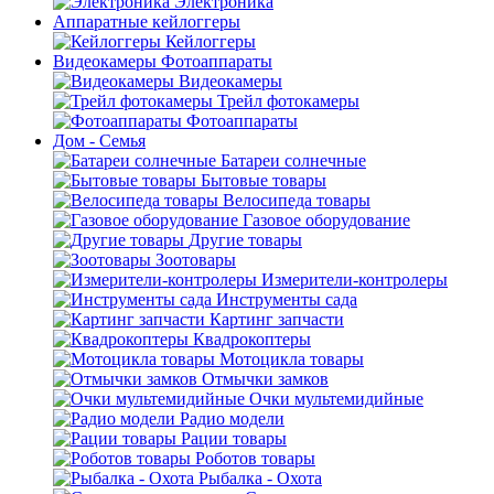
Электроника
Аппаратные кейлоггеры
Кейлоггеры
Видеокамеры Фотоаппараты
Видеокамеры
Трейл фотокамеры
Фотоаппараты
Дом - Семья
Батареи солнечные
Бытовые товары
Велосипеда товары
Газовое оборудование
Другие товары
Зоотовары
Измерители-контролеры
Инструменты сада
Картинг запчасти
Квадрокоптеры
Мотоцикла товары
Отмычки замков
Очки мультемидийные
Радио модели
Рации товары
Роботов товары
Рыбалка - Охота