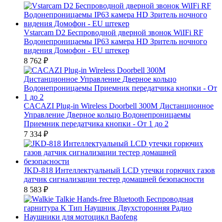
Vstarcam D2 Беспроводной дверной звонок WiIFi RF
Водонепроницаемы IP63 камера HD Зритель ночного
видения Домофон - EU штекер
8 762
₽
CACAZI Plug-in Wireless Doorbell 300M Дистанционное
Управление Дверное кольцо Водонепроницаемы
Приемник передатчика кнопки - От 1 до 2
7 334
₽
JKD-818 Интеллектуальный LCD утечки горючих газов
датчик сигнализации тестер домашней безопасности
8 583
₽