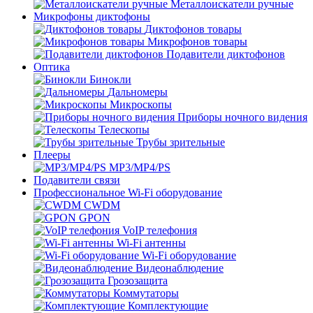
Металлоискатели ручные
Микрофоны диктофоны
Диктофонов товары
Микрофонов товары
Подавители диктофонов
Оптика
Бинокли
Дальномеры
Микроскопы
Приборы ночного видения
Телескопы
Трубы зрительные
Плееры
MP3/MP4/PS
Подавители связи
Профессиональное Wi-Fi оборудование
CWDM
GPON
VoIP телефония
Wi-Fi антенны
Wi-Fi оборудование
Видеонаблюдение
Грозозащита
Коммутаторы
Комплектующие