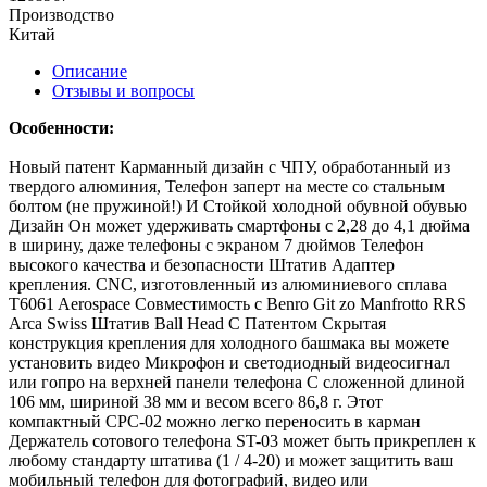
Производство
Китай
Описание
Отзывы и вопросы
Особенности:
Новый патент Карманный дизайн с ЧПУ, обработанный из
твердого алюминия, Телефон заперт на месте со стальным
болтом (не пружиной!) И Стойкой холодной обувной обувью
Дизайн
Он может удерживать смартфоны с 2,28 до 4,1 дюйма
в ширину, даже телефоны с экраном 7 дюймов
Телефон
высокого качества и безопасности Штатив Адаптер
крепления. CNC, изготовленный из алюминиевого сплава
T6061 Aerospace
Совместимость с Benro Git zo Manfrotto RRS
Arca Swiss Штатив Ball Head
С Патентом Скрытая
конструкция крепления для холодного башмака вы можете
установить видео Микрофон и светодиодный видеосигнал
или гопро на верхней панели телефона
С сложенной длиной
106 мм, шириной 38 мм и весом всего 86,8 г. Этот
компактный CPC-02 можно легко переносить в карман
Держатель сотового телефона ST-03 может быть прикреплен к
любому стандарту штатива (1 / 4-20) и может защитить ваш
мобильный телефон для фотографий, видео или