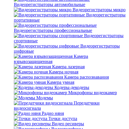
Видеорегистраторы автомобильные
Видеорегистраторы микро
Видеорегистраторы
портативные
Видеорегистраторы профессиональные
Видеорегистраторы
спортивные
Видеорегистраторы
цифровые
Камера
взрывозащищенная
Камера лазерная
Камера ночная
Камера распознавания
Камера умная
Кодеры-декодеры
Микрофоны видеокамер
Модемы
Передатчики
видеосигнала
Радио няня
Точки доступа
Видео ресиверы
Видеотелефоны