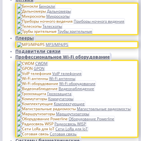
Бинокли
Дальномеры
Микроскопы
Приборы ночного видения
Телескопы
Трубы зрительные
Плееры
MP3/MP4/PS
Подавители связи
Профессиональное Wi-Fi оборудование
CWDM
GPON
VoIP телефония
Wi-Fi антенны
Wi-Fi оборудование
Видеонаблюдение
Грозозащита
Коммутаторы
Комплектующие
Магистральные радиомосты
Маршрутизаторы
Оборудование Powerline
Радиосвязь WISP
Сети LoRa для IoT
Сотовая связь
Системы биометрические