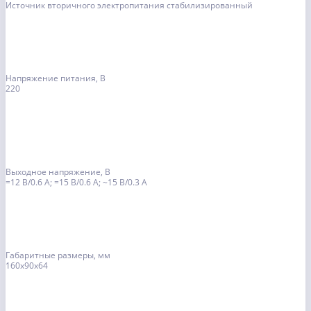
Источник вторичного электропитания стабилизированный
Напряжение питания, В
220
Выходное напряжение, В
=12 В/0.6 А; =15 В/0.6 А; ~15 В/0.3 А
Габаритные размеры, мм
160х90х64