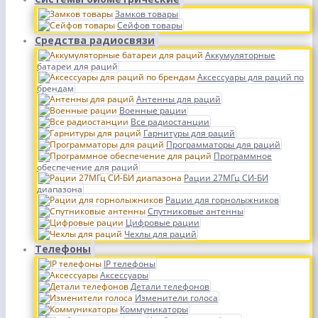
Замков товары
Сейфов товары
Средства радиосвязи
Аккумуляторные
батареи для раций
Аксессуары для раций по
брендам
Антенны для раций
Военные рации
Все радиостанции
Гарнитуры для раций
Программаторы для раций
Программное
обеспечение для раций
Рации 27МГц СИ-БИ
диапазона
Рации для горнолыжников
Спутниковые антенны
Цифровые рации
Чехлы для раций
Телефоны
IP телефоны
Аксессуары
Детали телефонов
Изменители голоса
Коммуникаторы