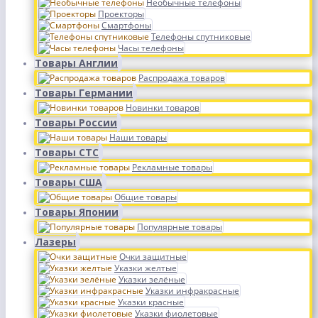
Необычные телефоны
Проекторы
Смартфоны
Телефоны спутниковые
Часы телефоны
Товары Англии
Распродажа товаров
Товары Германии
Новинки товаров
Товары России
Наши товары
Товары СТС
Рекламные товары
Товары США
Общие товары
Товары Японии
Популярные товары
Лазеры
Очки защитные
Указки желтые
Указки зелёные
Указки инфракрасные
Указки красные
Указки фиолетовые