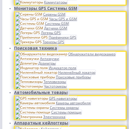
Коммутаторы
Мониторы GPS Системы GSM
Сирены GSM
Часы GPS и GSM
Системы GSM
Датчики GSM
Логеры GPS
Приёмники GPS
Трекеры GPS
Поисковая техника
Обнаружители видеокамер
Антижучки
Дозимтры
Индикатор поля
Ниленейный локатор
Поисковые приборы
Тепловизоры
Частотомеры
Автомобильные товары
GPS навигаторы
Камеры автомобиля
Системы охраны
Системы помощи
Электроника
Аппаратные кейлоггеры
Кейлоггеры