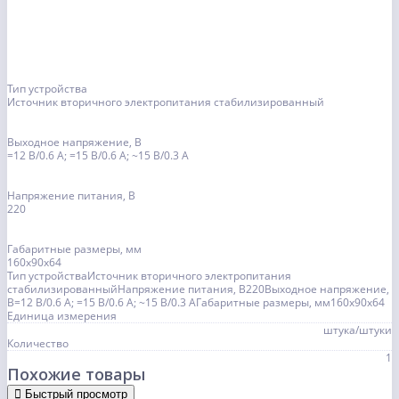
Тип устройства
Источник вторичного электропитания стабилизированный
Выходное напряжение, В
=12 В/0.6 А; =15 В/0.6 А; ~15 В/0.3 А
Напряжение питания, В
220
Габаритные размеры, мм
160х90х64
Тип устройстваИсточник вторичного электропитания
стабилизированныйНапряжение питания, В220Выходное напряжение,
В=12 В/0.6 А; =15 В/0.6 А; ~15 В/0.3 АГабаритные размеры, мм160х90х64
Единица измерения
штука/штуки
Количество
1
Похожие товары
Быстрый просмотр