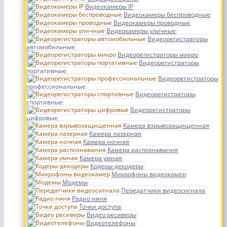
Видеокамеры IP
Видеокамеры беспроводные
Видеокамеры проводные
Видеокамеры уличные
Видеорегистраторы
автомобильные
Видеорегистраторы микро
Видеорегистраторы
портативные
Видеорегистраторы
профессиональные
Видеорегистраторы
спортивные
Видеорегистраторы
цифровые
Камера взрывозащищенная
Камера лазерная
Камера ночная
Камера распознавания
Камера умная
Кодеры-декодеры
Микрофоны видеокамер
Модемы
Передатчики видеосигнала
Радио няня
Точки доступа
Видео ресиверы
Видеотелефоны