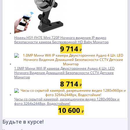
Hiseeu HSY-FH7E Mini 720P Ночного видения IP-видео
безопасности камера Беспроводной HD Baby Монитор
9 714
₽
1.0MP Мини Wifi IP камера Двухстороннее Аудио 4 Шт. LED
Ночного Видения Домашней Безопасности CCTV Детские
Монитор
8 714
₽
Часы со скрытой камерой, разрешением видео 1280х960px и
фото 3264х2448px, Водостойкие!
10 600
₽
Будьте в курсе!