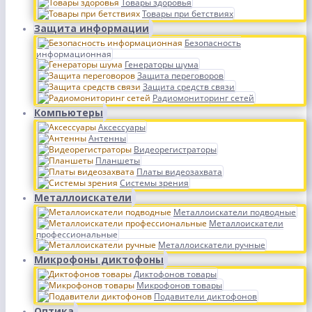
Товары здоровья
Товары при бетствиях
Защита информации
Безопасность
информационная
Генераторы шума
Защита переговоров
Защита средств связи
Радиомониторинг сетей
Компьютеры
Аксессуары
Антенны
Видеорегистраторы
Планшеты
Платы видеозахвата
Системы зрения
Металлоискатели
Металлоискатели подводные
Металлоискатели
профессиональные
Металлоискатели ручные
Микрофоны диктофоны
Диктофонов товары
Микрофонов товары
Подавители диктофонов
Оптика