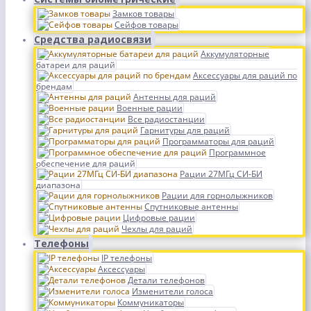
Замков товары
Сейфов товары
Средства радиосвязи
Аккумуляторные
батареи для раций
Аксессуары для раций по
брендам
Антенны для раций
Военные рации
Все радиостанции
Гарнитуры для раций
Программаторы для раций
Программное
обеспечение для раций
Рации 27МГц СИ-БИ
диапазона
Рации для горнолыжников
Спутниковые антенны
Цифровые рации
Чехлы для раций
Телефоны
IP телефоны
Аксессуары
Детали телефонов
Изменители голоса
Коммуникаторы