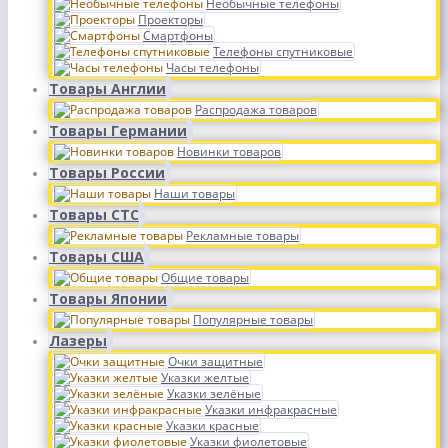
Необычные телефоны
Проекторы
Смартфоны
Телефоны спутниковые
Часы телефоны
Товары Англии
Распродажа товаров
Товары Германии
Новинки товаров
Товары России
Наши товары
Товары СТС
Рекламные товары
Товары США
Общие товары
Товары Японии
Популярные товары
Лазеры
Очки защитные
Указки желтые
Указки зелёные
Указки инфракрасные
Указки красные
Указки фиолетовые