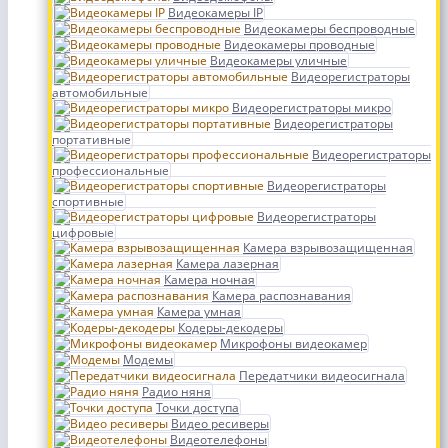
Видеокамеры IP
Видеокамеры беспроводные
Видеокамеры проводные
Видеокамеры уличные
Видеорегистраторы
автомобильные
Видеорегистраторы микро
Видеорегистраторы
портативные
Видеорегистраторы
профессиональные
Видеорегистраторы
спортивные
Видеорегистраторы
цифровые
Камера взрывозащищенная
Камера лазерная
Камера ночная
Камера распознавания
Камера умная
Кодеры-декодеры
Микрофоны видеокамер
Модемы
Передатчики видеосигнала
Радио няня
Точки доступа
Видео ресиверы
Видеотелефоны