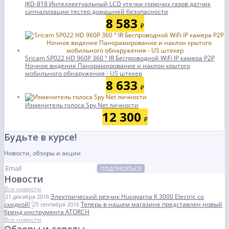
JKD-818 Интеллектуальный LCD утечки горючих газов датчик
сигнализации тестер домашней безопасности
8 583
₽
Sricam SP022 HD 960P 360 ° IR Беспроводной WiFi IP камера P2P
Ночное видение Панорамирование и наклон крытого
мобильного обнаружения - US штекер
8 633
₽
Изменитель голоса Spy Net личности
12 300
₽
Будьте в курсе!
Новости, обзоры и акции
ПОДПИСАТЬСЯ
Новости
Все новости
Электрический резчик Husqvarna K 3000 Electric со
21 декабря 2016
скидкой!
Теперь в нашем магазине представлен новый
25 сентября 2016
бренд инструмента ATORCH
Все новости