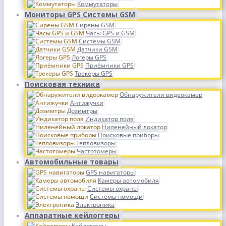
Коммутаторы
Мониторы GPS Системы GSM
Сирены GSM
Часы GPS и GSM
Системы GSM
Датчики GSM
Логеры GPS
Приёмники GPS
Трекеры GPS
Поисковая техника
Обнаружители видеокамер
Антижучки
Дозимтры
Индикатор поля
Ниленейный локатор
Поисковые приборы
Тепловизоры
Частотомеры
Автомобильные товары
GPS навигаторы
Камеры автомобиля
Системы охраны
Системы помощи
Электроника
Аппаратные кейлоггеры
Кейлоггеры