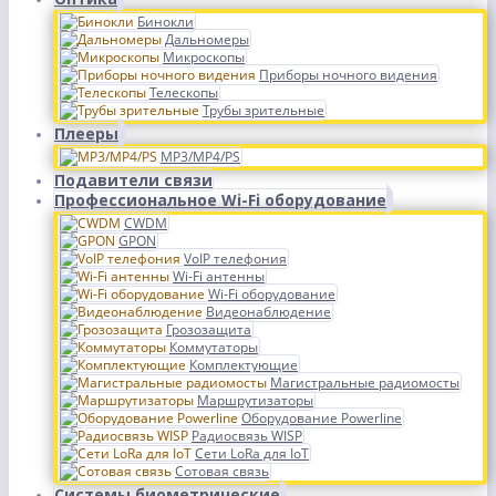
Бинокли
Дальномеры
Микроскопы
Приборы ночного видения
Телескопы
Трубы зрительные
Плееры
MP3/MP4/PS
Подавители связи
Профессиональное Wi-Fi оборудование
CWDM
GPON
VoIP телефония
Wi-Fi антенны
Wi-Fi оборудование
Видеонаблюдение
Грозозащита
Коммутаторы
Комплектующие
Магистральные радиомосты
Маршрутизаторы
Оборудование Powerline
Радиосвязь WISP
Сети LoRa для IoT
Сотовая связь
Системы биометрические