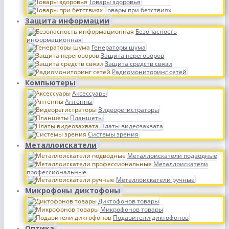
Товары здоровья
Товары при бетствиях
Защита информации
Безопасность
информационная
Генераторы шума
Защита переговоров
Защита средств связи
Радиомониторинг сетей
Компьютеры
Аксессуары
Антенны
Видеорегистраторы
Планшеты
Платы видеозахвата
Системы зрения
Металлоискатели
Металлоискатели подводные
Металлоискатели
профессиональные
Металлоискатели ручные
Микрофоны диктофоны
Диктофонов товары
Микрофонов товары
Подавители диктофонов
Оптика