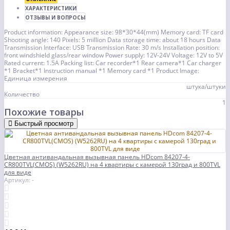
ХАРАКТЕРИСТИКИ
ОТЗЫВЫ И ВОПРОСЫ
Product information: Appearance size: 98*30*44(mm) Memory card: TF card
Shooting angle: 140 Pixels: 5 million Data storage time: about 18 hours Data
Transmission Interface: USB Transmission Rate: 30 m/s Installation position:
front windshield glass/rear window Power supply: 12V-24V Voltage: 12V to 5V
Rated current: 1.5A Packing list: Car recorder*1 Rear camera*1 Car charger
*1 Bracket*1 Instruction manual *1 Memory card *1 Product Image:
Единица измерения
штука/штуки
Количество
1
Похожие товары
Быстрый просмотр
Цветная антивандальная вызывная панель HDcom 84207-4-
CR800TVL(CMOS) (W5262RU) на 4 квартиры с камерой 130град и 800TVL
для виде
Артикул: -