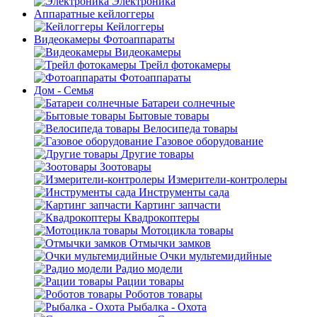
Электроника
Аппаратные кейлоггеры
Кейлоггеры
Видеокамеры Фотоаппараты
Видеокамеры
Трейл фотокамеры
Фотоаппараты
Дом - Семья
Батареи солнечные
Бытовые товары
Велосипеда товары
Газовое оборудование
Другие товары
Зоотовары
Измерители-контролеры
Инструменты сада
Картинг запчасти
Квадрокоптеры
Мотоцикла товары
Отмычки замков
Очки мультемидийные
Радио модели
Рации товары
Роботов товары
Рыбалка - Охота