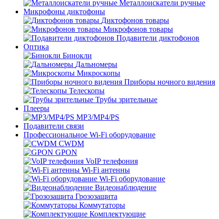
Металлоискатели ручные
Микрофоны диктофоны
Диктофонов товары
Микрофонов товары
Подавители диктофонов
Оптика
Бинокли
Дальномеры
Микроскопы
Приборы ночного видения
Телескопы
Трубы зрительные
Плееры
MP3/MP4/PS
Подавители связи
Профессиональное Wi-Fi оборудование
CWDM
GPON
VoIP телефония
Wi-Fi антенны
Wi-Fi оборудование
Видеонаблюдение
Грозозащита
Коммутаторы
Комплектующие