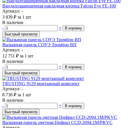
Вандалозащищенная накладная кнопка Falcon Eye FE-100
Артикул: -
3 839
₽
за 1 шт
В наличии
-
+
В корзину
Быстрый просмотр
Вызывная панель СОУЭ Тромбон ВП
Артикул: -
12 751
₽
за 1 шт
В наличии
-
+
В корзину
Быстрый просмотр
TRUSTING 9129 монтажный комплект
Артикул: -
8 730
₽
за 1 шт
В наличии
-
+
В корзину
Быстрый просмотр
Вызывная панель цветная Цифрал CCD-2094.1М/PKVC
Артикул: -