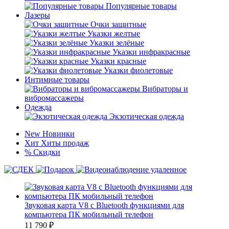
Популярные товары
Лазеры
Очки защитные
Указки желтые
Указки зелёные
Указки инфракрасные
Указки красные
Указки фиолетовые
Интимные товары
Вибраторы и
вибромассажеры
Одежда
Экзотическая одежда
New
Новинки
Хит
Хиты продаж
%
Скидки
Звуковая карта V8 с Bluetooth функциями для
компьютера ПК мобильный телефон
11 790
₽