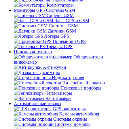
Коммутаторы
Мониторы GPS Системы GSM
Сирены GSM
Часы GPS и GSM
Системы GSM
Датчики GSM
Логеры GPS
Приёмники GPS
Трекеры GPS
Поисковая техника
Обнаружители
видеокамер
Антижучки
Дозимтры
Индикатор поля
Ниленейный локатор
Поисковые приборы
Тепловизоры
Частотомеры
Автомобильные товары
GPS навигаторы
Камеры автомобиля
Системы охраны
Системы помощи