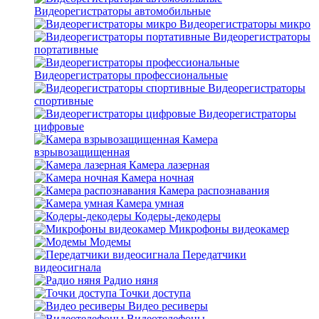
Видеорегистраторы автомобильные
Видеорегистраторы микро
Видеорегистраторы
портативные
Видеорегистраторы профессиональные
Видеорегистраторы
спортивные
Видеорегистраторы
цифровые
Камера
взрывозащищенная
Камера лазерная
Камера ночная
Камера распознавания
Камера умная
Кодеры-декодеры
Микрофоны видеокамер
Модемы
Передатчики
видеосигнала
Радио няня
Точки доступа
Видео ресиверы
Видеотелефоны