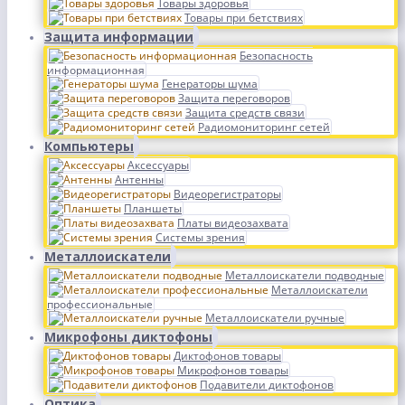
Товары здоровья
Товары при бетствиях
Защита информации
Безопасность
информационная
Генераторы шума
Защита переговоров
Защита средств связи
Радиомониторинг сетей
Компьютеры
Аксессуары
Антенны
Видеорегистраторы
Планшеты
Платы видеозахвата
Системы зрения
Металлоискатели
Металлоискатели подводные
Металлоискатели
профессиональные
Металлоискатели ручные
Микрофоны диктофоны
Диктофонов товары
Микрофонов товары
Подавители диктофонов
Оптика