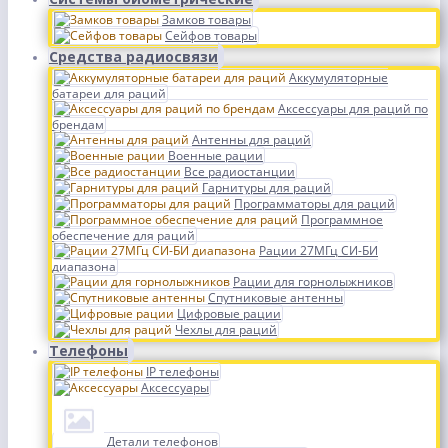
Замков товары
Сейфов товары
Средства радиосвязи
Аккумуляторные
батареи для раций
Аксессуары для раций по
брендам
Антенны для раций
Военные рации
Все радиостанции
Гарнитуры для раций
Программаторы для раций
Программное
обеспечение для раций
Рации 27МГц СИ-БИ
диапазона
Рации для горнолыжников
Спутниковые антенны
Цифровые рации
Чехлы для раций
Телефоны
IP телефоны
Аксессуары
Детали телефонов