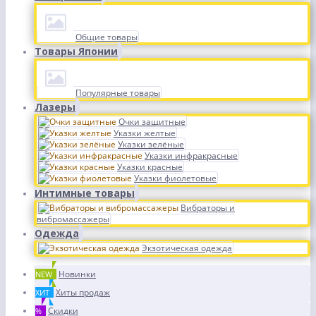
Общие товары
Товары Японии
Популярные товары
Лазеры
Очки защитные
Указки желтые
Указки зелёные
Указки инфракрасные
Указки красные
Указки фиолетовые
Интимные товары
Вибраторы и
вибромассажеры
Одежда
Экзотическая одежда
Новинки
NEW
Хиты продаж
ХИТ
Скидки
%