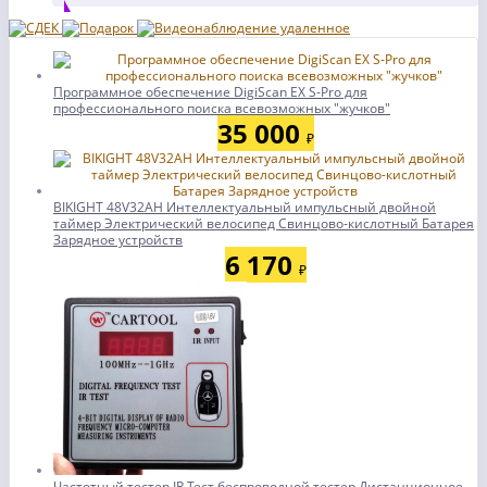
Программное обеспечение DigiScan EX S-Pro для
профессионального поиска всевозможных "жучков"
35 000
₽
BIKIGHT 48V32AH Интеллектуальный импульсный двойной
таймер Электрический велосипед Свинцово-кислотный Батарея
Зарядное устройств
6 170
₽
Частотный тестер IR Тест беспроводной тестер Дистанционное