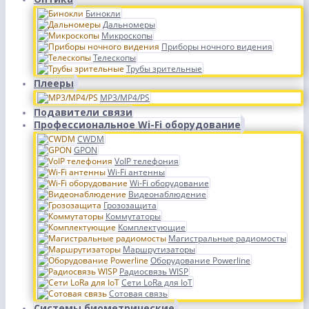
Бинокли
Дальномеры
Микроскопы
Приборы ночного видения
Телескопы
Трубы зрительные
Плееры
MP3/MP4/PS
Подавители связи
Профессиональное Wi-Fi оборудование
CWDM
GPON
VoIP телефония
Wi-Fi антенны
Wi-Fi оборудование
Видеонаблюдение
Грозозащита
Коммутаторы
Комплектующие
Магистральные радиомосты
Маршрутизаторы
Оборудование Powerline
Радиосвязь WISP
Сети LoRa для IoT
Сотовая связь
Системы биометрические