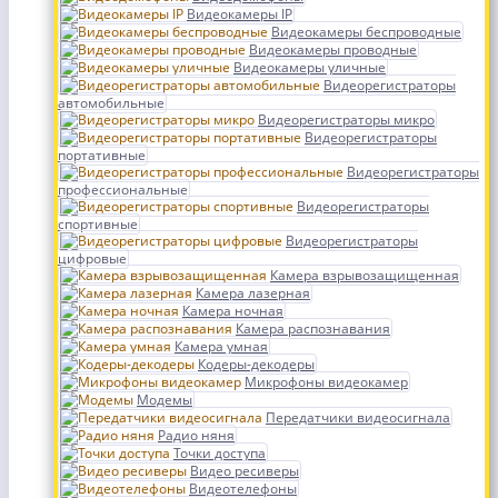
Видеокамеры IP
Видеокамеры беспроводные
Видеокамеры проводные
Видеокамеры уличные
Видеорегистраторы
автомобильные
Видеорегистраторы микро
Видеорегистраторы
портативные
Видеорегистраторы
профессиональные
Видеорегистраторы
спортивные
Видеорегистраторы
цифровые
Камера взрывозащищенная
Камера лазерная
Камера ночная
Камера распознавания
Камера умная
Кодеры-декодеры
Микрофоны видеокамер
Модемы
Передатчики видеосигнала
Радио няня
Точки доступа
Видео ресиверы
Видеотелефоны