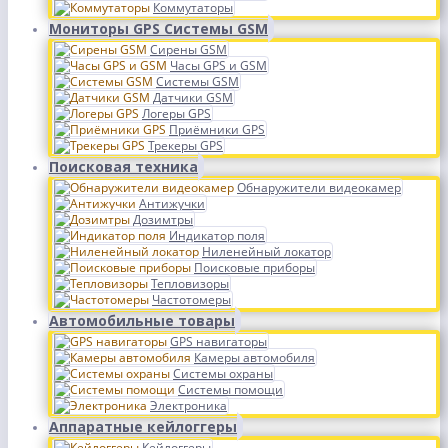
Коммутаторы
Мониторы GPS Системы GSM
Сирены GSM
Часы GPS и GSM
Системы GSM
Датчики GSM
Логеры GPS
Приёмники GPS
Трекеры GPS
Поисковая техника
Обнаружители видеокамер
Антижучки
Дозимтры
Индикатор поля
Ниленейный локатор
Поисковые приборы
Тепловизоры
Частотомеры
Автомобильные товары
GPS навигаторы
Камеры автомобиля
Системы охраны
Системы помощи
Электроника
Аппаратные кейлоггеры
Кейлоггеры