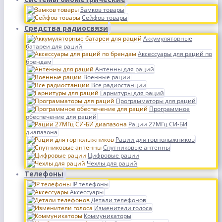
Замков товары
Сейфов товары
Средства радиосвязи
Аккумуляторные
батареи для раций
Аксессуары для раций по
брендам
Антенны для раций
Военные рации
Все радиостанции
Гарнитуры для раций
Программаторы для раций
Программное
обеспечение для раций
Рации 27МГц СИ-БИ
диапазона
Рации для горнолыжников
Спутниковые антенны
Цифровые рации
Чехлы для раций
Телефоны
IP телефоны
Аксессуары
Детали телефонов
Изменители голоса
Коммуникаторы