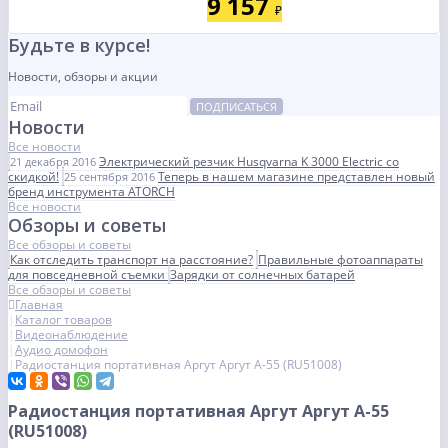
9 157
₽
Будьте в курсе!
Новости, обзоры и акции
ПОДПИСАТЬСЯ
Новости
Все новости
Электрический резчик Husqvarna K 3000 Electric со
21 декабря 2016
скидкой!
Теперь в нашем магазине представлен новый
25 сентября 2016
бренд инструмента ATORCH
Все новости
Обзоры и советы
Все обзоры и советы
Как отследить транспорт на расстояние?
Правильные фотоаппараты
для повседневной съемки
Зарядки от солнечных батарей
Все обзоры и советы
Главная
Каталог товаров
Видеонаблюдение
Аудио домофон
Радиостанция портативная Аргут Аргут А-55 (RU51008)
Радиостанция портативная Аргут Аргут А-55
(RU51008)