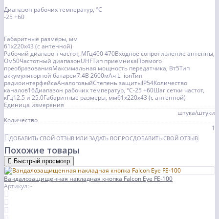
Диапазон рабочих температур, °С
-25 +60
Габаритные размеры, мм
61х220х43 (с антенной)
Рабочий диапазон частот, МГц400 470Входное сопротивление антенны,
Ом50Частотный диапазонUHFТип приемникаПрямого
преобразованияМаксимальная мощность передатчика, Вт5Тип
аккумуляторной батареи7.4В 2600мАч Li-ionТип
радиоинтерфейсаАналоговыйСтепень защитыIP54Количество
каналов16Диапазон рабочих температур, °С-25 +60Шаг сетки частот,
кГц12.5 и 25.0Габаритные размеры, мм61х220х43 (с антенной)
Единица измерения
штука/штуки
Количество
1
ДОБАВИТЬ СВОЙ ОТЗЫВ ИЛИ ЗАДАТЬ ВОПРОС
ДОБАВИТЬ СВОЙ ОТЗЫВ
Похожие товары
Быстрый просмотр
Вандалозащищенная накладная кнопка Falcon Eye FE-100
Артикул: -