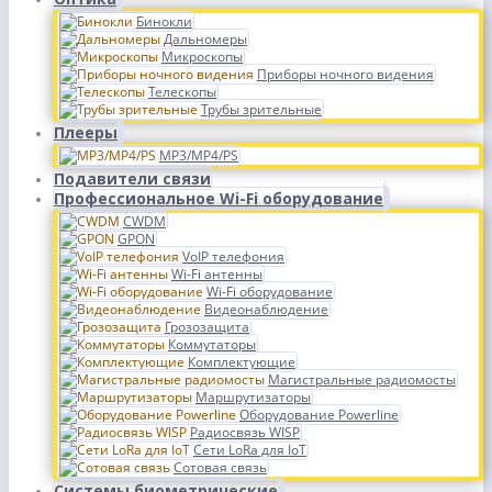
Бинокли
Дальномеры
Микроскопы
Приборы ночного видения
Телескопы
Трубы зрительные
Плееры
MP3/MP4/PS
Подавители связи
Профессиональное Wi-Fi оборудование
CWDM
GPON
VoIP телефония
Wi-Fi антенны
Wi-Fi оборудование
Видеонаблюдение
Грозозащита
Коммутаторы
Комплектующие
Магистральные радиомосты
Маршрутизаторы
Оборудование Powerline
Радиосвязь WISP
Сети LoRa для IoT
Сотовая связь
Системы биометрические