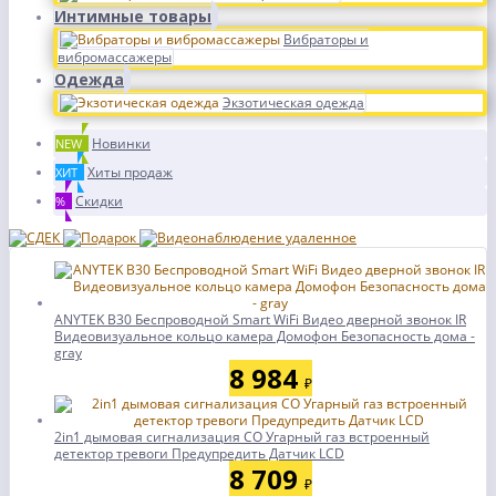
Интимные товары
Вибраторы и
вибромассажеры
Одежда
Экзотическая одежда
Новинки
NEW
Хиты продаж
ХИТ
Скидки
%
ANYTEK B30 Беспроводной Smart WiFi Видео дверной звонок IR
Видеовизуальное кольцо камера Домофон Безопасность дома -
gray
8 984
₽
2in1 дымовая сигнализация CO Угарный газ встроенный
детектор тревоги Предупредить Датчик LCD
8 709
₽