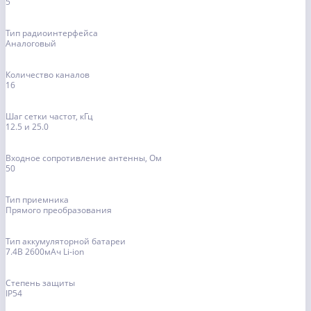
5
Тип радиоинтерфейса
Аналоговый
Количество каналов
16
Шаг сетки частот, кГц
12.5 и 25.0
Входное сопротивление антенны, Ом
50
Тип приемника
Прямого преобразования
Тип аккумуляторной батареи
7.4В 2600мАч Li-ion
Степень защиты
IP54