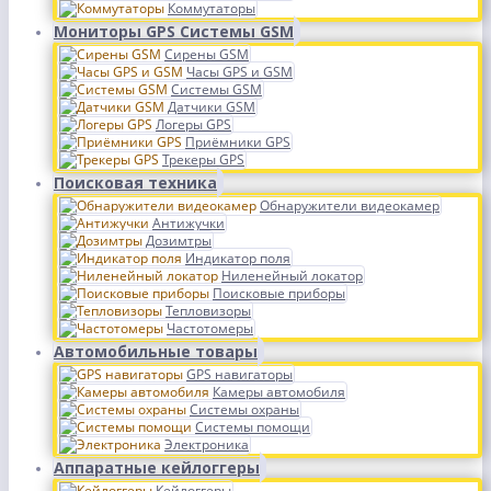
Коммутаторы
Мониторы GPS Системы GSM
Сирены GSM
Часы GPS и GSM
Системы GSM
Датчики GSM
Логеры GPS
Приёмники GPS
Трекеры GPS
Поисковая техника
Обнаружители видеокамер
Антижучки
Дозимтры
Индикатор поля
Ниленейный локатор
Поисковые приборы
Тепловизоры
Частотомеры
Автомобильные товары
GPS навигаторы
Камеры автомобиля
Системы охраны
Системы помощи
Электроника
Аппаратные кейлоггеры
Кейлоггеры