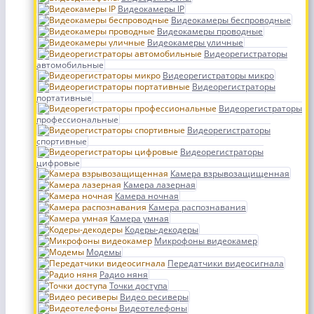
Видеокамеры IP
Видеокамеры беспроводные
Видеокамеры проводные
Видеокамеры уличные
Видеорегистраторы
автомобильные
Видеорегистраторы микро
Видеорегистраторы
портативные
Видеорегистраторы
профессиональные
Видеорегистраторы
спортивные
Видеорегистраторы
цифровые
Камера взрывозащищенная
Камера лазерная
Камера ночная
Камера распознавания
Камера умная
Кодеры-декодеры
Микрофоны видеокамер
Модемы
Передатчики видеосигнала
Радио няня
Точки доступа
Видео ресиверы
Видеотелефоны