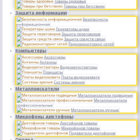
Товары здоровья
Товары при бетствиях
Защита информации
Безопасность
информационная
Генераторы шума
Защита переговоров
Защита средств связи
Радиомониторинг сетей
Компьютеры
Аксессуары
Антенны
Видеорегистраторы
Планшеты
Платы видеозахвата
Системы зрения
Металлоискатели
Металлоискатели подводные
Металлоискатели
профессиональные
Металлоискатели ручные
Микрофоны диктофоны
Диктофонов товары
Микрофонов товары
Подавители диктофонов
Оптика