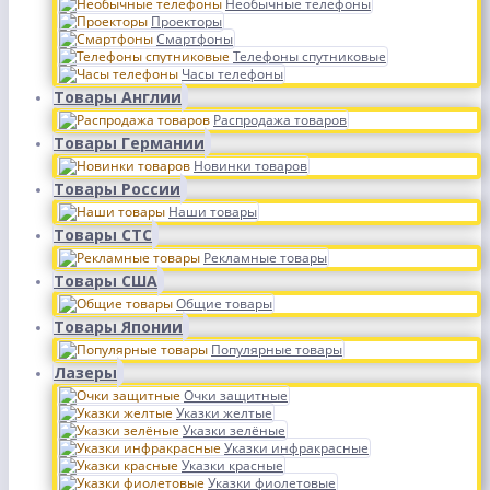
Необычные телефоны
Проекторы
Смартфоны
Телефоны спутниковые
Часы телефоны
Товары Англии
Распродажа товаров
Товары Германии
Новинки товаров
Товары России
Наши товары
Товары СТС
Рекламные товары
Товары США
Общие товары
Товары Японии
Популярные товары
Лазеры
Очки защитные
Указки желтые
Указки зелёные
Указки инфракрасные
Указки красные
Указки фиолетовые