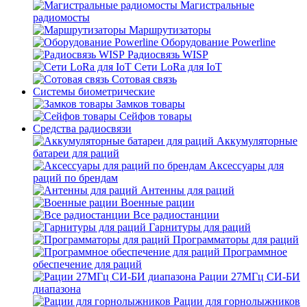
Магистральные
радиомосты
Маршрутизаторы
Оборудование Powerline
Радиосвязь WISP
Сети LoRa для IoT
Сотовая связь
Системы биометрические
Замков товары
Сейфов товары
Средства радиосвязи
Аккумуляторные
батареи для раций
Аксессуары для
раций по брендам
Антенны для раций
Военные рации
Все радиостанции
Гарнитуры для раций
Программаторы для раций
Программное
обеспечение для раций
Рации 27МГц СИ-БИ
диапазона
Рации для горнолыжников