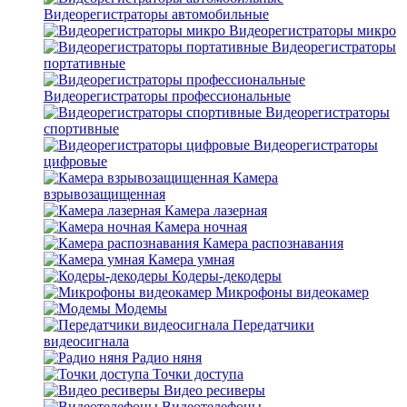
Видеорегистраторы автомобильные
Видеорегистраторы микро
Видеорегистраторы
портативные
Видеорегистраторы профессиональные
Видеорегистраторы
спортивные
Видеорегистраторы
цифровые
Камера
взрывозащищенная
Камера лазерная
Камера ночная
Камера распознавания
Камера умная
Кодеры-декодеры
Микрофоны видеокамер
Модемы
Передатчики
видеосигнала
Радио няня
Точки доступа
Видео ресиверы
Видеотелефоны