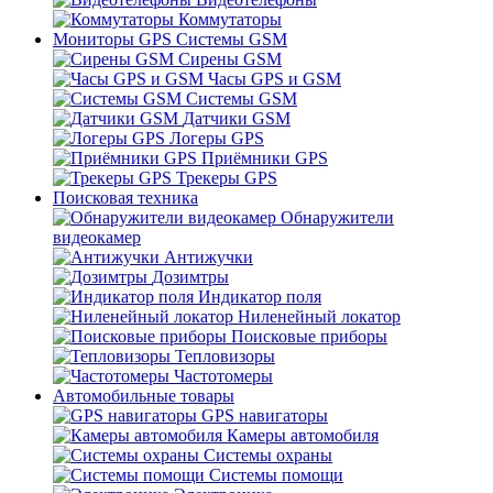
Коммутаторы
Мониторы GPS Системы GSM
Сирены GSM
Часы GPS и GSM
Системы GSM
Датчики GSM
Логеры GPS
Приёмники GPS
Трекеры GPS
Поисковая техника
Обнаружители
видеокамер
Антижучки
Дозимтры
Индикатор поля
Ниленейный локатор
Поисковые приборы
Тепловизоры
Частотомеры
Автомобильные товары
GPS навигаторы
Камеры автомобиля
Системы охраны
Системы помощи