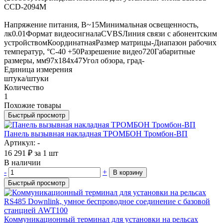
CCD-2094М
Напряжение питания, В~15Минимальная освещенность,
лк0.01Формат видеосигналаCVBSЛиния связи с абонентским
устройствомКоординатнаяРазмер матрицы-Диапазон рабочих
температур, °С-40 +50Разрешение видео720Габаритные
размеры, мм97х184х47Угол обзора, град-
Единица измерения
штука/штуки
Количество
1
Похожие товары
Быстрый просмотр
Панель вызывная накладная ТРОМБОН Тромбон-ВП
Артикул: -
16 291
₽
за 1 шт
В наличии
-
+
В корзину
Быстрый просмотр
Коммуникационный терминал для установки на рельсах