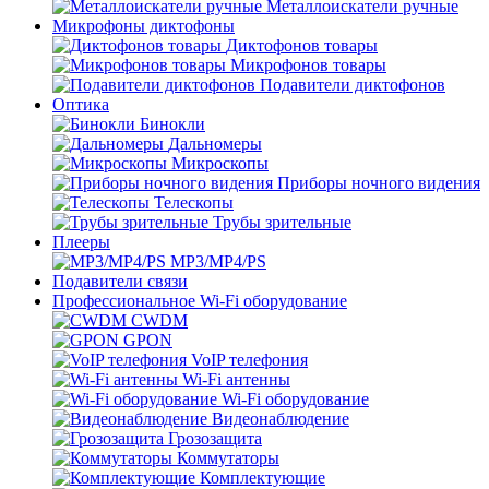
Металлоискатели ручные
Микрофоны диктофоны
Диктофонов товары
Микрофонов товары
Подавители диктофонов
Оптика
Бинокли
Дальномеры
Микроскопы
Приборы ночного видения
Телескопы
Трубы зрительные
Плееры
MP3/MP4/PS
Подавители связи
Профессиональное Wi-Fi оборудование
CWDM
GPON
VoIP телефония
Wi-Fi антенны
Wi-Fi оборудование
Видеонаблюдение
Грозозащита
Коммутаторы
Комплектующие