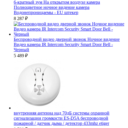
6-кратный зум На открытом воздухе камера
Полноцветное ночное видение камера
Водонепроницаемы - EU штекер
8 287
₽
Беспроводной видео дверной звонок Ночное видение
Видео камера IR Intercom Security Smart Door Bell -
Черный
5 489
₽
внутренняя антенна над 70дБ системы охранной
сигнализации громкости ES-D5A беспроводной
пожарной / датчик дыма / детектор 433mhz etiger