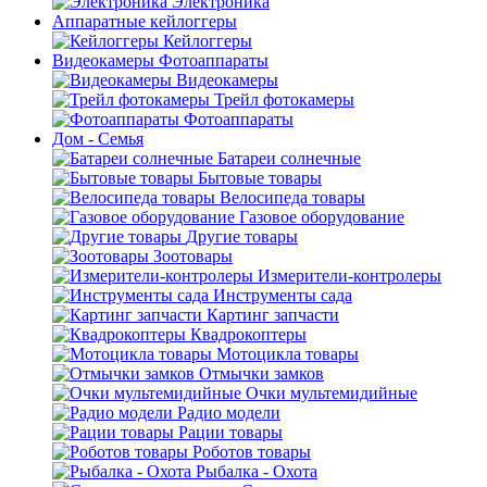
Электроника
Аппаратные кейлоггеры
Кейлоггеры
Видеокамеры Фотоаппараты
Видеокамеры
Трейл фотокамеры
Фотоаппараты
Дом - Семья
Батареи солнечные
Бытовые товары
Велосипеда товары
Газовое оборудование
Другие товары
Зоотовары
Измерители-контролеры
Инструменты сада
Картинг запчасти
Квадрокоптеры
Мотоцикла товары
Отмычки замков
Очки мультемидийные
Радио модели
Рации товары
Роботов товары
Рыбалка - Охота