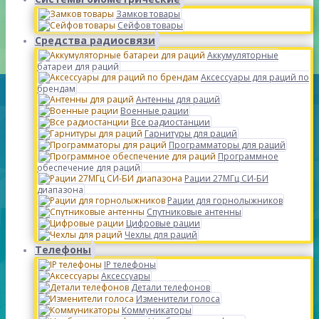
Замков товары
Сейфов товары
Средства радиосвязи
Аккумуляторные
батареи для раций
Аксессуары для раций по
брендам
Антенны для раций
Военные рации
Все радиостанции
Гарнитуры для раций
Программаторы для раций
Программное
обеспечение для раций
Рации 27МГц СИ-БИ
диапазона
Рации для горнолыжников
Спутниковые антенны
Цифровые рации
Чехлы для раций
Телефоны
IP телефоны
Аксессуары
Детали телефонов
Изменители голоса
Коммуникаторы