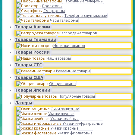
Необычные телефоны
Проекторы
Смартфоны
Телефоны спутниковые
Часы телефоны
Товары Англии
Распродажа товаров
Товары Германии
Новинки товаров
Товары России
Наши товары
Товары СТС
Рекламные товары
Товары США
Общие товары
Товары Японии
Популярные товары
Лазеры
Очки защитные
Указки желтые
Указки зелёные
Указки инфракрасные
Указки красные
Указки фиолетовые