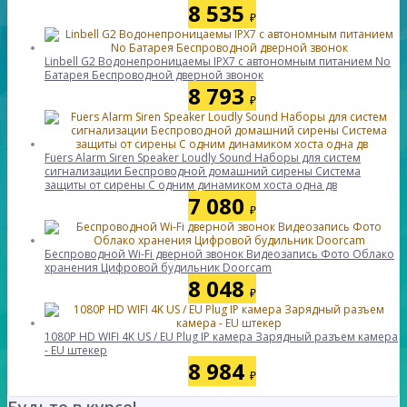
8 535
₽
Linbell G2 Водонепроницаемы IPX7 с автономным питанием No
Батарея Беспроводной дверной звонок
8 793
₽
Fuers Alarm Siren Speaker Loudly Sound Наборы для систем
сигнализации Беспроводной домашний сирены Система
защиты от сирены С одним динамиком хоста одна дв
7 080
₽
Беспроводной Wi-Fi дверной звонок Видеозапись Фото Облако
хранения Цифровой будильник Doorcam
8 048
₽
1080P HD WIFI 4K US / EU Plug IP камера Зарядный разъем камера
- EU штекер
8 984
₽