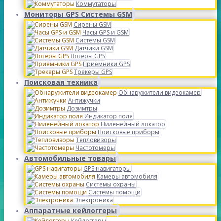
Коммутаторы
Мониторы GPS Системы GSM
Сирены GSM
Часы GPS и GSM
Системы GSM
Датчики GSM
Логеры GPS
Приёмники GPS
Трекеры GPS
Поисковая техника
Обнаружители видеокамер
Антижучки
Дозимтры
Индикатор поля
Ниленейный локатор
Поисковые приборы
Тепловизоры
Частотомеры
Автомобильные товары
GPS навигаторы
Камеры автомобиля
Системы охраны
Системы помощи
Электроника
Аппаратные кейлоггеры
Кейлоггеры