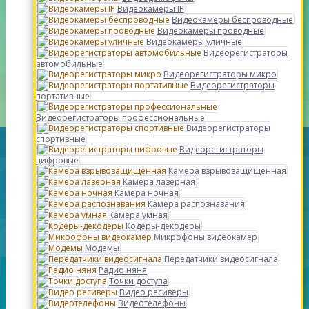
Видеокамеры IP
Видеокамеры беспроводные
Видеокамеры проводные
Видеокамеры уличные
Видеорегистраторы
автомобильные
Видеорегистраторы микро
Видеорегистраторы
портативные
Видеорегистраторы профессиональные
Видеорегистраторы
спортивные
Видеорегистраторы
цифровые
Камера взрывозащищенная
Камера лазерная
Камера ночная
Камера распознавания
Камера умная
Кодеры-декодеры
Микрофоны видеокамер
Модемы
Передатчики видеосигнала
Радио няня
Точки доступа
Видео ресиверы
Видеотелефоны