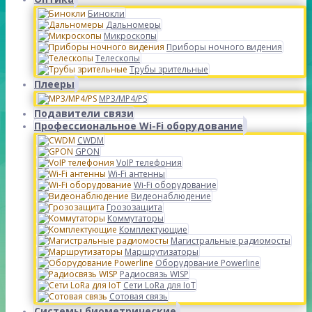
Бинокли
Дальномеры
Микроскопы
Приборы ночного видения
Телескопы
Трубы зрительные
Плееры
MP3/MP4/PS
Подавители связи
Профессиональное Wi-Fi оборудование
CWDM
GPON
VoIP телефония
Wi-Fi антенны
Wi-Fi оборудование
Видеонаблюдение
Грозозащита
Коммутаторы
Комплектующие
Магистральные радиомосты
Маршрутизаторы
Оборудование Powerline
Радиосвязь WISP
Сети LoRa для IoT
Сотовая связь
Системы биометрические