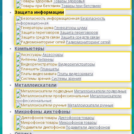
Товары здоровья
Товары при бетствиях
Защита информации
Безопасность
информационная
Генераторы шума
Защита переговоров
Защита средств связи
Радиомониторинг сетей
Компьютеры
Аксессуары
Антенны
Видеорегистраторы
Планшеты
Платы видеозахвата
Системы зрения
Металлоискатели
Металлоискатели подводные
Металлоискатели
профессиональные
Металлоискатели ручные
Микрофоны диктофоны
Диктофонов товары
Микрофонов товары
Подавители диктофонов
Оптика