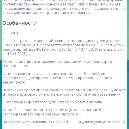
от утечки по техническим каналам за счет ПЭМИН путем излучения в
окружающее пространство электромагнитного поля шумового сигнала
и наводок на линии электропитания и заземления.
Особенности
6000 МГц
Является средством активной защиты информации от утечки за счет
ПЭМИН типов "А" и "Б", соответствует требованиям ФСТЭК России по 2
классу (сертификат ФСТЭК России №4324 от 18.11.2020, действителен
до 18.11.2025);
Может применяться в выделенных помещениях до 1 категории
включительно;
Централизованное управление и контроль по Ethernet (для
исполнения 2), для применения в системах пространственного
зашумления;
Независимая регулировка уровней электромагнитного поля шумового
сигнала и шумового сигнала в линии электропитания и заземления;
Выполнен в виде сетевого удлинителя с 5 розетками типа F;
Может быть смонтирован в 19″ стойку (может заменить блок
распределения питания базовый, высота 2U);
На заказ может поставляться с вилкой IEC C14 (для подключения к ИБП).