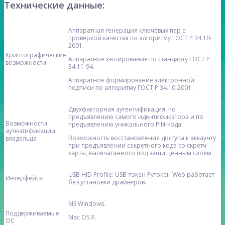
Технические данные:
Аппаратная генерация ключевых пар с
проверкой качества по алгоритму ГОСТ Р 34.10-
2001.
Криптографические
Аппаратное хэширование по стандарту ГОСТ Р
возможности
34.11-94.
Аппаратное формирование электронной
подписи по алгоритму ГОСТ Р 34.10-2001.
Двухфакторная аутентификация: по
предъявлению самого идентификатора и по
Возможности
предъявлению уникального PIN-кода.
аутентификации
Возможность восстановления доступа к аккаунту
владельца
при предъявлении секретного кода со скретч-
карты, напечатанного под защищенным слоем.
USB HID Profile: USB-токен Рутокен Web работает
Интерфейсы
без установки драйверов.
MS Windows.
Поддерживаемые
Mac OS X.
ОС