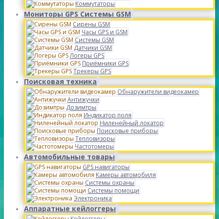
Коммутаторы
Мониторы GPS Системы GSM
Сирены GSM
Часы GPS и GSM
Системы GSM
Датчики GSM
Логеры GPS
Приёмники GPS
Трекеры GPS
Поисковая техника
Обнаружители видеокамер
Антижучки
Дозимтры
Индикатор поля
Ниленейный локатор
Поисковые приборы
Тепловизоры
Частотомеры
Автомобильные товары
GPS навигаторы
Камеры автомобиля
Системы охраны
Системы помощи
Электроника
Аппаратные кейлоггеры
Кейлоггеры