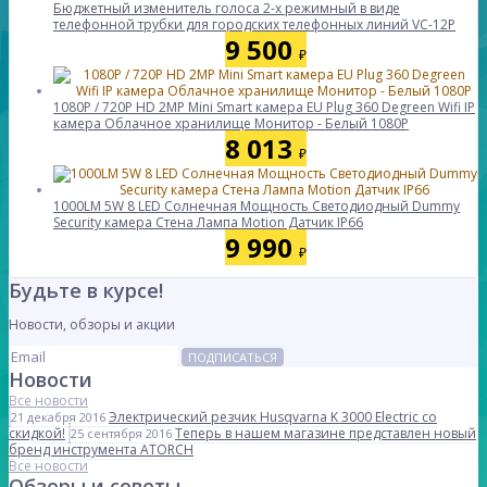
Бюджетный изменитель голоса 2-х режимный в виде
телефонной трубки для городских телефонных линий VC-12P
9 500
₽
1080P / 720P HD 2MP Mini Smart камера EU Plug 360 Degreen Wifi IP
камера Облачное хранилище Монитор - Белый 1080P
8 013
₽
1000LM 5W 8 LED Солнечная Мощность Светодиодный Dummy
Security камера Стена Лампа Motion Датчик IP66
9 990
₽
Будьте в курсе!
Новости, обзоры и акции
ПОДПИСАТЬСЯ
Новости
Все новости
Электрический резчик Husqvarna K 3000 Electric со
21 декабря 2016
скидкой!
Теперь в нашем магазине представлен новый
25 сентября 2016
бренд инструмента ATORCH
Все новости
Обзоры и советы