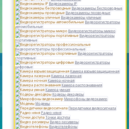
Видеокамеры IP
Видеокамеры беспроводные
Видеокамеры проводные
Видеокамеры уличные
Видеорегистраторы
автомобильные
Видеорегистраторы микро
Видеорегистраторы
портативные
Видеорегистраторы профессиональные
Видеорегистраторы
спортивные
Видеорегистраторы
цифровые
Камера взрывозащищенная
Камера лазерная
Камера ночная
Камера распознавания
Камера умная
Кодеры-декодеры
Микрофоны видеокамер
Модемы
Передатчики видеосигнала
Радио няня
Точки доступа
Видео ресиверы
Видеотелефоны