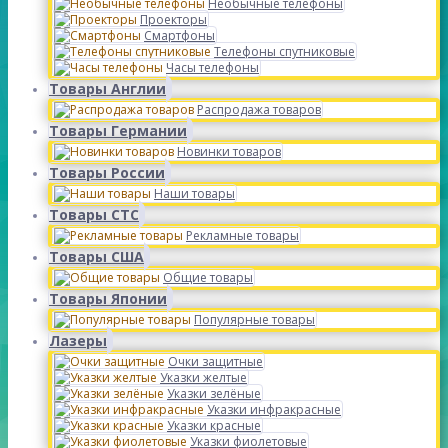
Необычные телефоны
Проекторы
Смартфоны
Телефоны спутниковые
Часы телефоны
Товары Англии
Распродажа товаров
Товары Германии
Новинки товаров
Товары России
Наши товары
Товары СТС
Рекламные товары
Товары США
Общие товары
Товары Японии
Популярные товары
Лазеры
Очки защитные
Указки желтые
Указки зелёные
Указки инфракрасные
Указки красные
Указки фиолетовые