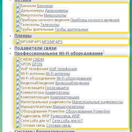
Бинокли
Дальномеры
Микроскопы
Приборы ночного видения
Телескопы
Трубы зрительные
Плееры
MP3/MP4/PS
Подавители связи
Профессиональное Wi-Fi оборудование
CWDM
GPON
VoIP телефония
Wi-Fi антенны
Wi-Fi оборудование
Видеонаблюдение
Грозозащита
Коммутаторы
Комплектующие
Магистральные радиомосты
Маршрутизаторы
Оборудование Powerline
Радиосвязь WISP
Сети LoRa для IoT
Сотовая связь
Системы биометрические