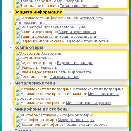
Товары здоровья
Товары при бетствиях
Защита информации
Безопасность
информационная
Генераторы шума
Защита переговоров
Защита средств связи
Радиомониторинг сетей
Компьютеры
Аксессуары
Антенны
Видеорегистраторы
Планшеты
Платы видеозахвата
Системы зрения
Металлоискатели
Металлоискатели подводные
Металлоискатели
профессиональные
Металлоискатели ручные
Микрофоны диктофоны
Диктофонов товары
Микрофонов товары
Подавители диктофонов
Оптика