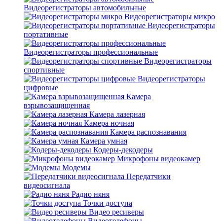
Видеорегистраторы автомобильные
Видеорегистраторы микро
Видеорегистраторы
портативные
Видеорегистраторы профессиональные
Видеорегистраторы
спортивные
Видеорегистраторы
цифровые
Камера
взрывозащищенная
Камера лазерная
Камера ночная
Камера распознавания
Камера умная
Кодеры-декодеры
Микрофоны видеокамер
Модемы
Передатчики
видеосигнала
Радио няня
Точки доступа
Видео ресиверы
Видеотелефоны