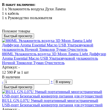
В пакет включено:
1 х Увлажнитель воздуха Духи Лампа
1 x кабель
1 x Руководство пользователя
Похожие товары
Быстрый просмотр
880ML Увлажнитель воздуха 3D Moon Лампа Light Диффузор
Aroma Essential Масло USB Ультразвуковой увлажнитель
Ночной Триколор Туман Очиститель
Артикул: -
12 590
₽
за 1 шт
В наличии
-
+
В корзину
Быстрый просмотр
BULL GN-L07U Умный портативный многостраничный
USB-порт Безопасный конвертер питания для путешествий
Артикул: -