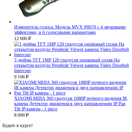
Изменитель голоса: Модель MVX P8970 с 4 звуковыми
эффектами, и 6 голосовыми вариантами
12 000
₽
3 дюйма TFT 1MP 120 градусов цинковый сплав На
открытом воздухе Peephole Viewer камера Video Doorbell
Intercom
9 106
₽
XIAOMI MIJIA 360 градусов 1080P ночного видения IR
камера Детектор движения в двух направлениях IP Pan
Tilt IP камера - 1 piece
8 099
₽
Будьте в курсе!