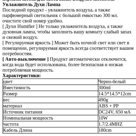
Увлажнитель
Духи Лампа
Последний продукт - увлажнитель воздуха, а также
парфюмерный светильник с большой емкостью 300 мл.
очистите свой номер удобно.
[
Духи
Humifier
]
Не только увлажнитель воздуха, а также
духовная лампа, чтобы заполнить вашу комнату
слабый запах
и свежий воздух.
[
Регулируемая яркость
]
Может быть ночной свет или свет в
помещении, регулируемая яркость всегда соответствует вашим
потребностям.
[
Авто-выключение
]
Продукт автоматически отключится,
когда вода будет использована, более безопасная и низкая
потребляемая мощность.
Характеристики:
цвет
Черно-белый
Вместимость
300ml
Размер
14.5*14.5*12cm
вес
490g
материал
ABS + PP
Источник питания
DC24V, 650 мА
Номинальная мощность
10W
частота
1.7/2.4MHZ
Кабель Длина
180cm