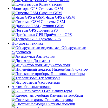
Коммутаторы
Мониторы GPS Системы GSM
Сирены GSM
Часы GPS и GSM
Системы GSM
Датчики GSM
Логеры GPS
Приёмники GPS
Трекеры GPS
Поисковая техника
Обнаружители
видеокамер
Антижучки
Дозимтры
Индикатор поля
Ниленейный локатор
Поисковые приборы
Тепловизоры
Частотомеры
Автомобильные товары
GPS навигаторы
Камеры автомобиля
Системы охраны
Системы помощи