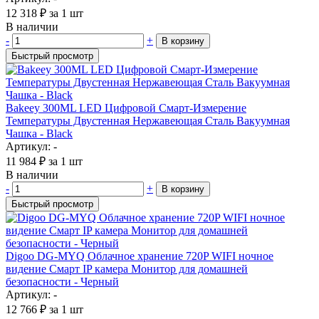
12 318
₽
за 1 шт
В наличии
-
+
В корзину
Быстрый просмотр
Bakeey 300ML LED Цифровой Смарт-Измерение
Температуры Двустенная Нержавеющая Сталь Вакуумная
Чашка - Black
Артикул: -
11 984
₽
за 1 шт
В наличии
-
+
В корзину
Быстрый просмотр
Digoo DG-MYQ Облачное хранение 720P WIFI ночное
видение Смарт IP камера Монитор для домашней
безопасности - Черный
Артикул: -
12 766
₽
за 1 шт