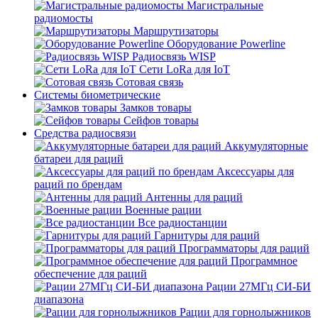
Магистральные
радиомосты
Маршрутизаторы
Оборудование Powerline
Радиосвязь WISP
Сети LoRa для IoT
Сотовая связь
Системы биометрические
Замков товары
Сейфов товары
Средства радиосвязи
Аккумуляторные
батареи для раций
Аксессуары для
раций по брендам
Антенны для раций
Военные рации
Все радиостанции
Гарнитуры для раций
Программаторы для раций
Программное
обеспечение для раций
Рации 27МГц СИ-БИ
диапазона
Рации для горнолыжников