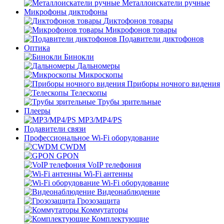
Металлоискатели ручные
Микрофоны диктофоны
Диктофонов товары
Микрофонов товары
Подавители диктофонов
Оптика
Бинокли
Дальномеры
Микроскопы
Приборы ночного видения
Телескопы
Трубы зрительные
Плееры
MP3/MP4/PS
Подавители связи
Профессиональное Wi-Fi оборудование
CWDM
GPON
VoIP телефония
Wi-Fi антенны
Wi-Fi оборудование
Видеонаблюдение
Грозозащита
Коммутаторы
Комплектующие