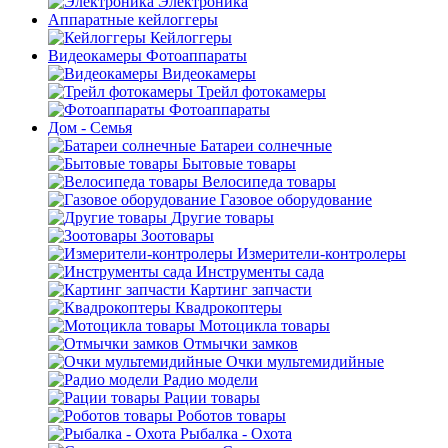
Электроника
Аппаратные кейлоггеры
Кейлоггеры
Видеокамеры Фотоаппараты
Видеокамеры
Трейл фотокамеры
Фотоаппараты
Дом - Семья
Батареи солнечные
Бытовые товары
Велосипеда товары
Газовое оборудование
Другие товары
Зоотовары
Измерители-контролеры
Инструменты сада
Картинг запчасти
Квадрокоптеры
Мотоцикла товары
Отмычки замков
Очки мультемидийные
Радио модели
Рации товары
Роботов товары
Рыбалка - Охота