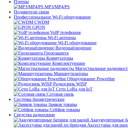
Плееры
MP3/MP4/PS
Подавители связи
Профессиональное Wi-Fi оборудование
CWDM
GPON
VoIP телефония
Wi-Fi антенны
Wi-Fi оборудование
Видеонаблюдение
Грозозащита
Коммутаторы
Комплектующие
Магистральные радиомос
Маршрутизаторы
Оборудование Powerline
Радиосвязь WISP
Сети LoRa для IoT
Сотовая связь
Системы биометрические
Замков товары
Сейфов товары
Средства радиосвязи
Аккумуляторные ба
Аксессуары для рац