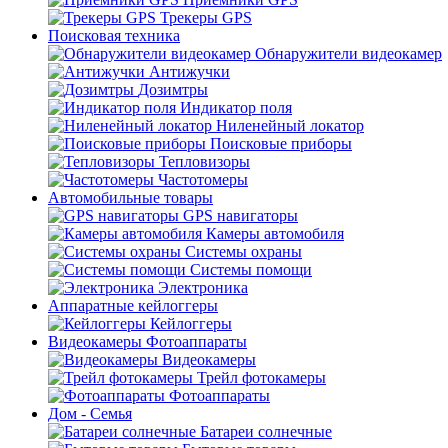
Трекеры GPS
Поисковая техника
Обнаружители видеокамер
Антижучки
Дозимтры
Индикатор поля
Ниленейный локатор
Поисковые приборы
Тепловизоры
Частотомеры
Автомобильные товары
GPS навигаторы
Камеры автомобиля
Системы охраны
Системы помощи
Электроника
Аппаратные кейлоггеры
Кейлоггеры
Видеокамеры Фотоаппараты
Видеокамеры
Трейл фотокамеры
Фотоаппараты
Дом - Семья
Батареи солнечные