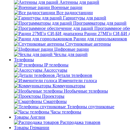
Антенны для раций
Военные рации
Все радиостанции
Гарнитуры для раций
Программаторы для раций
Программное обе
Рации 27МГц СИ-БИ д
Рации для горнолыжников
Спутниковые антенны
Цифровые рации
Чехлы для раций
Телефоны
IP телефоны
Аксессуары
Детали телефонов
Изменители голоса
Коммуникаторы
Необычные телефоны
Проекторы
Смартфоны
Телефоны спутниковые
Часы телефоны
Товары Англии
Распродажа товаров
Товары Германии