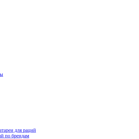
ты
тареи для раций
ий по брендам