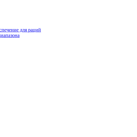
спечение для раций
иапазона