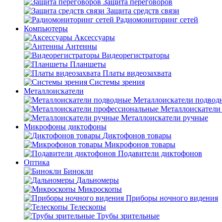
Защита переговоров
Защита средств связи
Радиомониторинг сетей
Компьютеры
Аксессуары
Антенны
Видеорегистраторы
Планшеты
Платы видеозахвата
Системы зрения
Металлоискатели
Металлоискатели подвод
Металлоискатели
Металлоискатели ручные
Микрофоны диктофоны
Диктофонов товары
Микрофонов товары
Подавители диктофонов
Оптика
Бинокли
Дальномеры
Микроскопы
Приборы ночного видения
Телескопы
Трубы зрительные