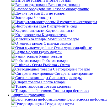
Бытовые товары
Велосипеда товары
Газовое оборудование
Другие товары
Зоотовары
Измерители-контролеры
Инструменты сада
Картинг запчасти
Квадрокоптеры
Мотоцикла товары
Отмычки замков
Очки мультемидийные
Радио модели
Рации товары
Роботов товары
Рыбалка - Охота
Светодиодные товары
Сигареты электронные
Сигнализация воды
Спорта товары
Товары здоровья
Товары при бетствиях
Защита информации
Безопасность информа
Генераторы шума