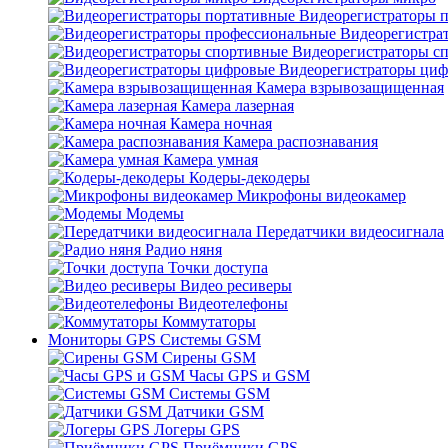
Видеорегистраторы 
Видеорегистра
Видеорегистраторы с
Видеорегистраторы ци
Камера взрывозащищенная
Камера лазерная
Камера ночная
Камера распознавания
Камера умная
Кодеры-декодеры
Микрофоны видеокамер
Модемы
Передатчики видеосигнала
Радио няня
Точки доступа
Видео ресиверы
Видеотелефоны
Коммутаторы
Мониторы GPS Системы GSM
Сирены GSM
Часы GPS и GSM
Системы GSM
Датчики GSM
Логеры GPS
Приёмники GPS