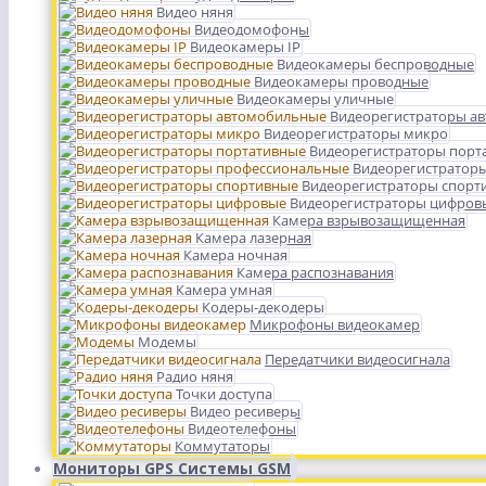
Видео няня
Видеодомофоны
Видеокамеры IP
Видеокамеры беспроводные
Видеокамеры проводные
Видеокамеры уличные
Видеорегистраторы а
Видеорегистраторы микро
Видеорегистраторы порт
Видеорегистратор
Видеорегистраторы спорт
Видеорегистраторы цифров
Камера взрывозащищенная
Камера лазерная
Камера ночная
Камера распознавания
Камера умная
Кодеры-декодеры
Микрофоны видеокамер
Модемы
Передатчики видеосигнала
Радио няня
Точки доступа
Видео ресиверы
Видеотелефоны
Коммутаторы
Мониторы GPS Системы GSM