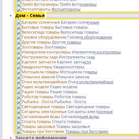
Трейл фотокамеры
Фотоаппараты
Дом - Семья
Батареи солнечные
Бытовые товары
Велосипеда товары
Газовое оборудование
Другие товары
Зоотовары
Измерители-контролеры
Инструменты сада
Картинг запчасти
Квадрокоптеры
Мотоцикла товары
Отмычки замков
Очки мультемидийные
Радио модели
Рации товары
Роботов товары
Рыбалка - Охота
Светодиодные товары
Сигареты электронные
Сигнализация воды
Спорта товары
Товары здоровья
Товары при бетствиях
Защита информации