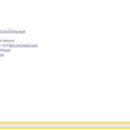
втомобильные
ативные
ы профессиональные
ивные
ые