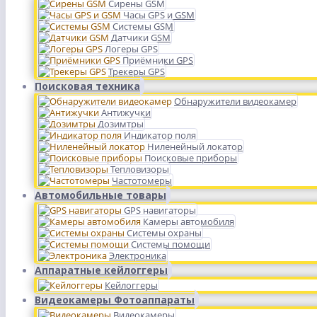
Сирены GSM
Часы GPS и GSM
Системы GSM
Датчики GSM
Логеры GPS
Приёмники GPS
Трекеры GPS
Поисковая техника
Обнаружители видеокамер
Антижучки
Дозимтры
Индикатор поля
Ниленейный локатор
Поисковые приборы
Тепловизоры
Частотомеры
Автомобильные товары
GPS навигаторы
Камеры автомобиля
Системы охраны
Системы помощи
Электроника
Аппаратные кейлоггеры
Кейлоггеры
Видеокамеры Фотоаппараты
Видеокамеры