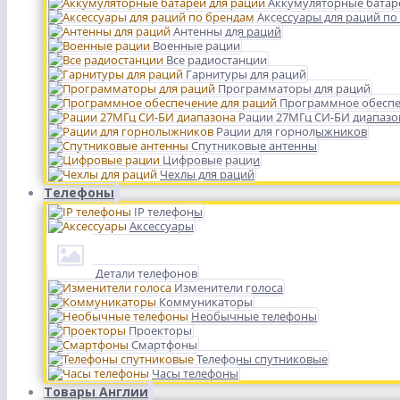
Аккумуляторные батар
Аксессуары для раций по
Антенны для раций
Военные рации
Все радиостанции
Гарнитуры для раций
Программаторы для раций
Программное обеспе
Рации 27МГц СИ-БИ диапазо
Рации для горнолыжников
Спутниковые антенны
Цифровые рации
Чехлы для раций
Телефоны
IP телефоны
Аксессуары
Детали телефонов
Изменители голоса
Коммуникаторы
Необычные телефоны
Проекторы
Смартфоны
Телефоны спутниковые
Часы телефоны
Товары Англии