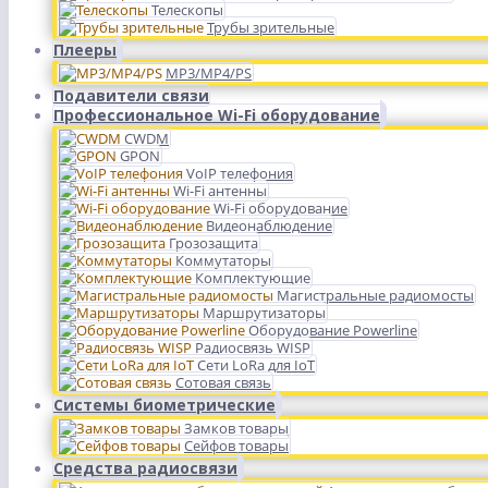
Телескопы
Трубы зрительные
Плееры
MP3/MP4/PS
Подавители связи
Профессиональное Wi-Fi оборудование
CWDM
GPON
VoIP телефония
Wi-Fi антенны
Wi-Fi оборудование
Видеонаблюдение
Грозозащита
Коммутаторы
Комплектующие
Магистральные радиомосты
Маршрутизаторы
Оборудование Powerline
Радиосвязь WISP
Сети LoRa для IoT
Сотовая связь
Системы биометрические
Замков товары
Сейфов товары
Средства радиосвязи