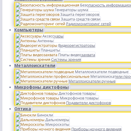
Безопасность информацио
Генераторы шума
Защита переговоров
Защита средств связи
Радиомониторинг сетей
Компьютеры
Аксессуары
Антенны
Видеорегистраторы
Планшеты
Платы видеозахвата
Системы зрения
Металлоискатели
Металлоискатели подводные
Металлоискатели пр
Металлоискатели ручные
Микрофоны диктофоны
Диктофонов товары
Микрофонов товары
Подавители диктофонов
Оптика
Бинокли
Дальномеры
Микроскопы
Приборы ночного видения