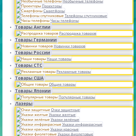
Необычные телефоны
Проекторы
Смартфоны
Телефоны спутниковые
Часы телефоны
Товары Англии
Распродажа товаров
Товары Германии
Новинки товаров
Товары России
Наши товары
Товары СТС
Рекламные товары
Товары США
Общие товары
Товары Японии
Популярные товары
Лазеры
Очки защитные
Указки желтые
Указки зелёные
Указки инфракрасные
Указки красные
Указки фиолетовые