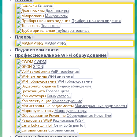
Бинокли
Дальномеры
Микроскопы
Приборы ночного видения
Телескопы
Трубы зрительные
Плееры
MP3/MP4/PS
Подавители связи
Профессиональное Wi-Fi оборудование
CWDM
GPON
VoIP телефония
Wi-Fi антенны
Wi-Fi оборудование
Видеонаблюдение
Грозозащита
Коммутаторы
Комплектующие
Магистральные радиомосты
Маршрутизаторы
Оборудование Powerline
Радиосвязь WISP
Сети LoRa для IoT
Сотовая связь
Системы биометрические