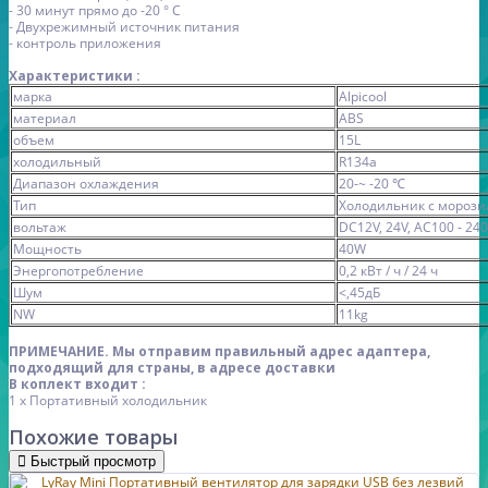
- 30 минут прямо до -20 ° C
- Двухрежимный источник питания
- контроль приложения
Характеристики :
марка
Alpicool
материал
ABS
объем
15L
холодильный
R134a
Диапазон охлаждения
20-~ -20 ℃
Тип
Холодильник с морози
вольтаж
DC12V, 24V, AC100 - 240 
Мощность
40W
Энергопотребление
0,2 кВт / ч / 24 ч
Шум
<,45дБ
NW
11kg
ПРИМЕЧАНИЕ. Мы отправим правильный адрес адаптера,
подходящий для страны, в адресе доставки
В коплект входит :
1 х Портативный холодильник
Похожие товары
Быстрый просмотр