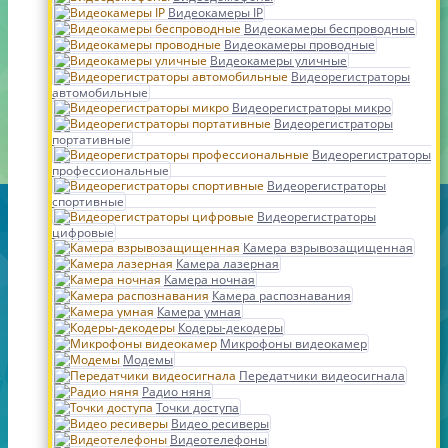
Видеокамеры IP
Видеокамеры беспроводные
Видеокамеры проводные
Видеокамеры уличные
Видеорегистраторы
автомобильные
Видеорегистраторы микро
Видеорегистраторы
портативные
Видеорегистраторы
профессиональные
Видеорегистраторы
спортивные
Видеорегистраторы
цифровые
Камера взрывозащищенная
Камера лазерная
Камера ночная
Камера распознавания
Камера умная
Кодеры-декодеры
Микрофоны видеокамер
Модемы
Передатчики видеосигнала
Радио няня
Точки доступа
Видео ресиверы
Видеотелефоны