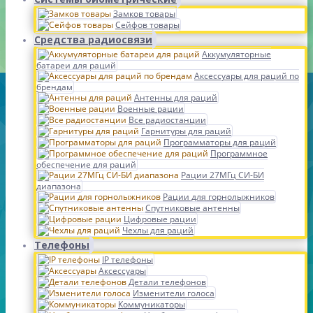
Замков товары
Сейфов товары
Средства радиосвязи
Аккумуляторные
батареи для раций
Аксессуары для раций по
брендам
Антенны для раций
Военные рации
Все радиостанции
Гарнитуры для раций
Программаторы для раций
Программное
обеспечение для раций
Рации 27МГц СИ-БИ
диапазона
Рации для горнолыжников
Спутниковые антенны
Цифровые рации
Чехлы для раций
Телефоны
IP телефоны
Аксессуары
Детали телефонов
Изменители голоса
Коммуникаторы