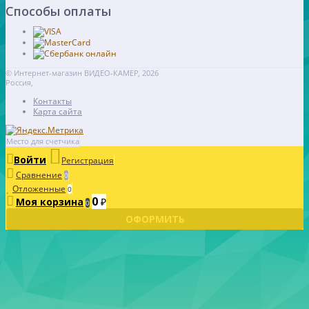
Способы оплаты
© Интернет-магазин ВИДЕО-КАМЕР, 2026
Россия,
Контакты
Карта сайта
Место для счетчика
Войти
Регистрация
Сравнение
0
Отложенные
0
0
Моя корзина
₽
0
ОФОРМИТЬ