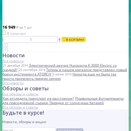
16 949
₽
за 1 шт
В наличии
-
+
В КОРЗИНУ
Новости
Все новости
Электрический резчик Husqvarna K 3000 Electric со
21 декабря 2016
скидкой!
Теперь в нашем магазине представлен новый
25 сентября 2016
бренд инструмента ATORCH
Никогда еще не было так
5 июня 2016
просто пропилить прямую линию
Все новости
Обзоры и советы
Все обзоры и советы
Как отследить транспорт на расстояние?
Правильные фотоаппараты
для повседневной съемки
Зарядки от солнечных батарей
Все обзоры и советы
Будьте в курсе!
Новости, обзоры и акции
ПОДПИСАТЬСЯ