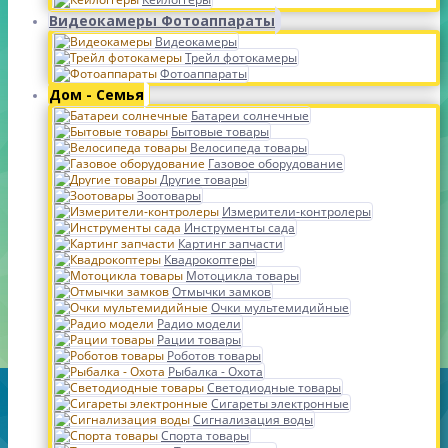
Видеокамеры Фотоаппараты
Видеокамеры
Трейл фотокамеры
Фотоаппараты
Дом - Семья
Батареи солнечные
Бытовые товары
Велосипеда товары
Газовое оборудование
Другие товары
Зоотовары
Измерители-контролеры
Инструменты сада
Картинг запчасти
Квадрокоптеры
Мотоцикла товары
Отмычки замков
Очки мультемидийные
Радио модели
Рации товары
Роботов товары
Рыбалка - Охота
Светодиодные товары
Сигареты электронные
Сигнализация воды
Спорта товары