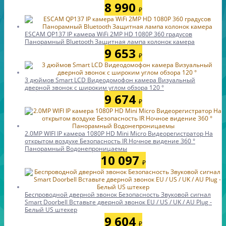
8 990
₽
ESCAM QP137 IP камера WiFi 2MP HD 1080P 360 градусов
Панорамный Bluetooth Защитная лампа колонок камера
9 653
₽
3 дюймов Smart LCD Видеодомофон камера Визуальный
дверной звонок с широким углом обзора 120 °
9 674
₽
2.0MP WIFI IP камера 1080P HD Mini Micro Видеорегистратор На
открытом воздухе Безопасность IR Ночное видение 360 °
Панорамный Водонепроницаемы
10 097
₽
Беспроводной дверной звонок Безопасность Звуковой сигнал
Smart Doorbell Вставьте дверной звонок EU / US / UK / AU Plug -
Белый US штекер
9 604
₽