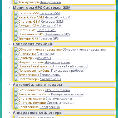
Коммутаторы
Мониторы GPS Системы GSM
Сирены GSM
Часы GPS и GSM
Системы GSM
Датчики GSM
Логеры GPS
Приёмники GPS
Трекеры GPS
Поисковая техника
Обнаружители видеокамер
Антижучки
Дозимтры
Индикатор поля
Ниленейный локатор
Поисковые приборы
Тепловизоры
Частотомеры
Автомобильные товары
GPS навигаторы
Камеры автомобиля
Системы охраны
Системы помощи
Электроника
Аппаратные кейлоггеры
Кейлоггеры