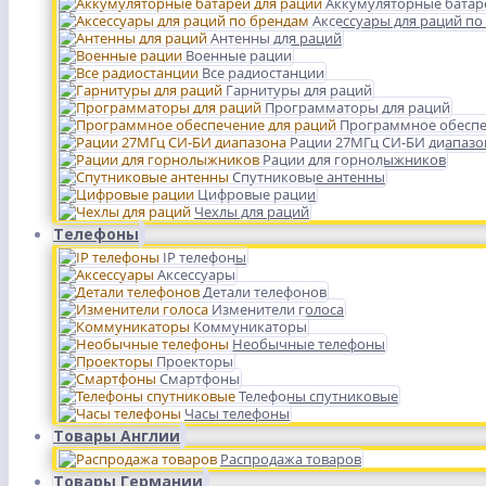
Аккумуляторные батар
Аксессуары для раций по
Антенны для раций
Военные рации
Все радиостанции
Гарнитуры для раций
Программаторы для раций
Программное обеспе
Рации 27МГц СИ-БИ диапазо
Рации для горнолыжников
Спутниковые антенны
Цифровые рации
Чехлы для раций
Телефоны
IP телефоны
Аксессуары
Детали телефонов
Изменители голоса
Коммуникаторы
Необычные телефоны
Проекторы
Смартфоны
Телефоны спутниковые
Часы телефоны
Товары Англии
Распродажа товаров
Товары Германии