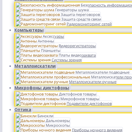
Безопасность информацио
Генераторы шума
Защита переговоров
Защита средств связи
Радиомониторинг сетей
Компьютеры
Аксессуары
Антенны
Видеорегистраторы
Планшеты
Платы видеозахвата
Системы зрения
Металлоискатели
Металлоискатели подводные
Металлоискатели пр
Металлоискатели ручные
Микрофоны диктофоны
Диктофонов товары
Микрофонов товары
Подавители диктофонов
Оптика
Бинокли
Дальномеры
Микроскопы
Приборы ночного видения