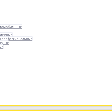
втомобильные
ативные
ы профессиональные
ивные
ые