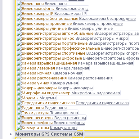
Видео няня
Видеодомофоны
Видеокамеры IP
Видеокамеры беспроводные
Видеокамеры проводные
Видеокамеры уличные
Видеорегистраторы а
Видеорегистраторы микро
Видеорегистраторы порт
Видеорегистратор
Видеорегистраторы спорт
Видеорегистраторы цифров
Камера взрывозащищенная
Камера лазерная
Камера ночная
Камера распознавания
Камера умная
Кодеры-декодеры
Микрофоны видеокамер
Модемы
Передатчики видеосигнала
Радио няня
Точки доступа
Видео ресиверы
Видеотелефоны
Коммутаторы
Мониторы GPS Системы GSM