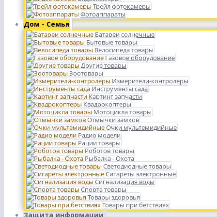
Трейл фотокамеры
Фотоаппараты
Дом - Семья
Батареи солнечные
Бытовые товары
Велосипеда товары
Газовое оборудование
Другие товары
Зоотовары
Измерители-контролеры
Инструменты сада
Картинг запчасти
Квадрокоптеры
Мотоцикла товары
Отмычки замков
Очки мультемидийные
Радио модели
Рации товары
Роботов товары
Рыбалка - Охота
Светодиодные товары
Сигареты электронные
Сигнализация воды
Спорта товары
Товары здоровья
Товары при бетствиях
Защита информации