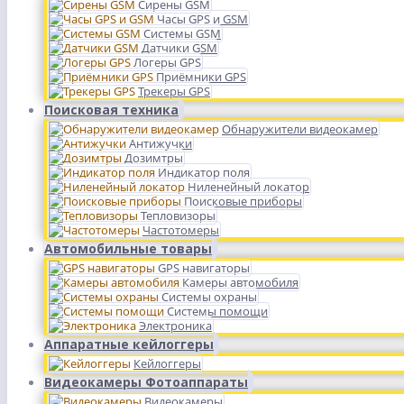
Сирены GSM
Часы GPS и GSM
Системы GSM
Датчики GSM
Логеры GPS
Приёмники GPS
Трекеры GPS
Поисковая техника
Обнаружители видеокамер
Антижучки
Дозимтры
Индикатор поля
Ниленейный локатор
Поисковые приборы
Тепловизоры
Частотомеры
Автомобильные товары
GPS навигаторы
Камеры автомобиля
Системы охраны
Системы помощи
Электроника
Аппаратные кейлоггеры
Кейлоггеры
Видеокамеры Фотоаппараты
Видеокамеры