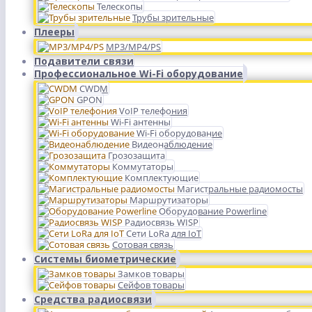
Телескопы
Трубы зрительные
Плееры
MP3/MP4/PS
Подавители связи
Профессиональное Wi-Fi оборудование
CWDM
GPON
VoIP телефония
Wi-Fi антенны
Wi-Fi оборудование
Видеонаблюдение
Грозозащита
Коммутаторы
Комплектующие
Магистральные радиомосты
Маршрутизаторы
Оборудование Powerline
Радиосвязь WISP
Сети LoRa для IoT
Сотовая связь
Системы биометрические
Замков товары
Сейфов товары
Средства радиосвязи