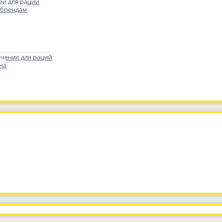
еи для раций
 брендам
чение для раций
на