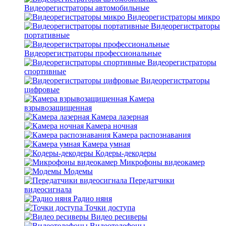
Видеорегистраторы автомобильные
Видеорегистраторы микро
Видеорегистраторы
портативные
Видеорегистраторы профессиональные
Видеорегистраторы
спортивные
Видеорегистраторы
цифровые
Камера
взрывозащищенная
Камера лазерная
Камера ночная
Камера распознавания
Камера умная
Кодеры-декодеры
Микрофоны видеокамер
Модемы
Передатчики
видеосигнала
Радио няня
Точки доступа
Видео ресиверы
Видеотелефоны