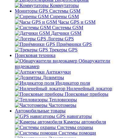
Коммутаторы
Мониторы GPS Системы GSM
Сирены GSM
Часы GPS и GSM
Системы GSM
Датчики GSM
Логеры GPS
Приёмники GPS
Трекеры GPS
Поисковая техника
Обнаружители
видеокамер
Антижучки
Дозимтры
Индикатор поля
Ниленейный локатор
Поисковые приборы
Тепловизоры
Частотомеры
Автомобильные товары
GPS навигаторы
Камеры автомобиля
Системы охраны
Системы помощи