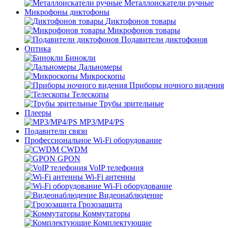
Металлоискатели ручные
Микрофоны диктофоны
Диктофонов товары
Микрофонов товары
Подавители диктофонов
Оптика
Бинокли
Дальномеры
Микроскопы
Приборы ночного видения
Телескопы
Трубы зрительные
Плееры
MP3/MP4/PS
Подавители связи
Профессиональное Wi-Fi оборудование
CWDM
GPON
VoIP телефония
Wi-Fi антенны
Wi-Fi оборудование
Видеонаблюдение
Грозозащита
Коммутаторы
Комплектующие