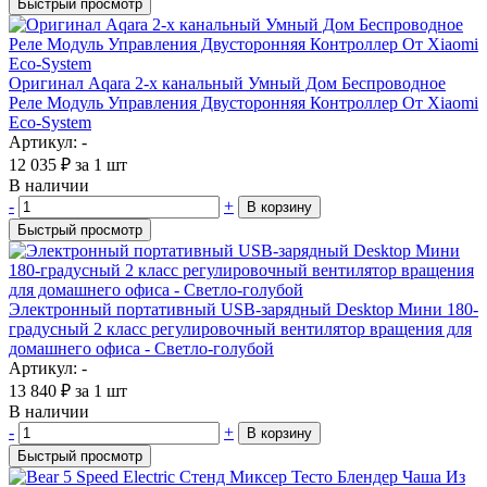
Быстрый просмотр
Оригинал Aqara 2-х канальный Умный Дом Беспроводное
Реле Модуль Управления Двусторонняя Контроллер От Xiaomi
Eco-System
Артикул: -
12 035
₽
за 1 шт
В наличии
-
+
В корзину
Быстрый просмотр
Электронный портативный USB-зарядный Desktop Мини 180-
градусный 2 класс регулировочный вентилятор вращения для
домашнего офиса - Светло-голубой
Артикул: -
13 840
₽
за 1 шт
В наличии
-
+
В корзину
Быстрый просмотр