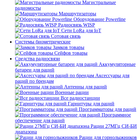
Магистральные
радиомосты
Маршрутизаторы
Оборудование Powerline
Радиосвязь WISP
Сети LoRa для IoT
Сотовая связь
Системы биометрические
Замков товары
Сейфов товары
Средства радиосвязи
Аккумуляторные
батареи для раций
Аксессуары для
раций по брендам
Антенны для раций
Военные рации
Все радиостанции
Гарнитуры для раций
Программаторы для раций
Программное
обеспечение для раций
Рации 27МГц СИ-БИ
диапазона
Рации для горнолыжников