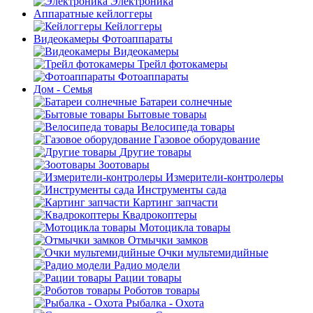
Электроника
Аппаратные кейлоггеры
Кейлоггеры
Видеокамеры Фотоаппараты
Видеокамеры
Трейл фотокамеры
Фотоаппараты
Дом - Семья
Батареи солнечные
Бытовые товары
Велосипеда товары
Газовое оборудование
Другие товары
Зоотовары
Измерители-контролеры
Инструменты сада
Картинг запчасти
Квадрокоптеры
Мотоцикла товары
Отмычки замков
Очки мультемидийные
Радио модели
Рации товары
Роботов товары
Рыбалка - Охота