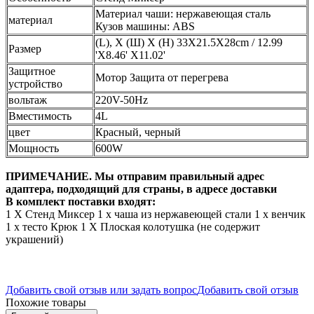
Материал чаши: нержавеющая сталь
материал
Кузов машины: ABS
(L), Х (Ш) Х (Н) 33X21.5X28cm / 12.99
Размер
'X8.46' X11.02'
Защитное
Мотор Защита от перегрева
устройство
вольтаж
220V-50Hz
Вместимость
4L
цвет
Красный, черный
Мощность
600W
ПРИМЕЧАНИЕ. Мы отправим правильный адрес
адаптера, подходящий для страны, в адресе доставки
В комплект поставки входят:
1 X Стенд Миксер
1 х чаша из нержавеющей стали
1 х венчик
1 х тесто Крюк
1 X Плоская колотушка (не содержит
украшений)
Добавить свой отзыв или задать вопрос
Добавить свой отзыв
Похожие товары