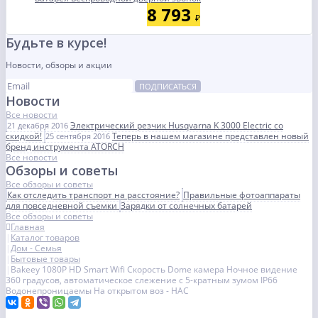
8 793
₽
Будьте в курсе!
Новости, обзоры и акции
ПОДПИСАТЬСЯ
Новости
Все новости
Электрический резчик Husqvarna K 3000 Electric со
21 декабря 2016
скидкой!
Теперь в нашем магазине представлен новый
25 сентября 2016
бренд инструмента ATORCH
Все новости
Обзоры и советы
Все обзоры и советы
Как отследить транспорт на расстояние?
Правильные фотоаппараты
для повседневной съемки
Зарядки от солнечных батарей
Все обзоры и советы
Главная
Каталог товаров
Дом - Семья
Бытовые товары
Bakeey 1080P HD Smart Wifi Скорость Dome камера Ночное видение
360 градусов, автоматическое слежение с 5-кратным зумом IP66
Водонепроницаемы На открытом воз - НАС