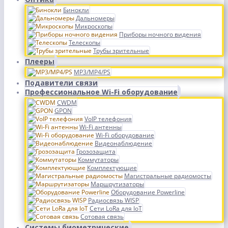
Бинокли
Дальномеры
Микроскопы
Приборы ночного видения
Телескопы
Трубы зрительные
Плееры
MP3/MP4/PS
Подавители связи
Профессиональное Wi-Fi оборудование
CWDM
GPON
VoIP телефония
Wi-Fi антенны
Wi-Fi оборудование
Видеонаблюдение
Грозозащита
Коммутаторы
Комплектующие
Магистральные радиомосты
Маршрутизаторы
Оборудование Powerline
Радиосвязь WISP
Сети LoRa для IoT
Сотовая связь
Системы биометрические