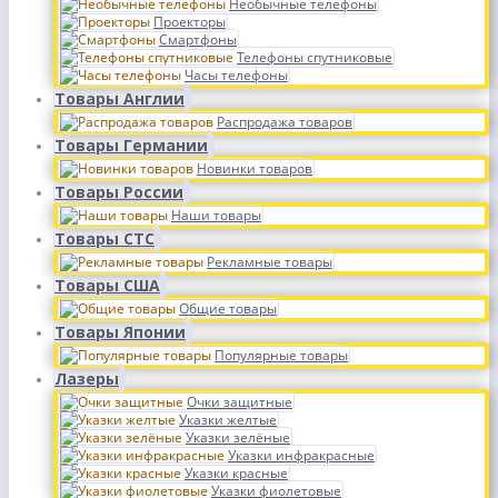
Необычные телефоны
Проекторы
Смартфоны
Телефоны спутниковые
Часы телефоны
Товары Англии
Распродажа товаров
Товары Германии
Новинки товаров
Товары России
Наши товары
Товары СТС
Рекламные товары
Товары США
Общие товары
Товары Японии
Популярные товары
Лазеры
Очки защитные
Указки желтые
Указки зелёные
Указки инфракрасные
Указки красные
Указки фиолетовые