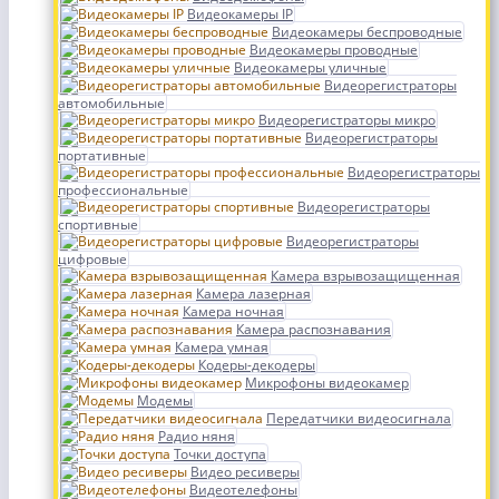
Видеокамеры IP
Видеокамеры беспроводные
Видеокамеры проводные
Видеокамеры уличные
Видеорегистраторы
автомобильные
Видеорегистраторы микро
Видеорегистраторы
портативные
Видеорегистраторы
профессиональные
Видеорегистраторы
спортивные
Видеорегистраторы
цифровые
Камера взрывозащищенная
Камера лазерная
Камера ночная
Камера распознавания
Камера умная
Кодеры-декодеры
Микрофоны видеокамер
Модемы
Передатчики видеосигнала
Радио няня
Точки доступа
Видео ресиверы
Видеотелефоны