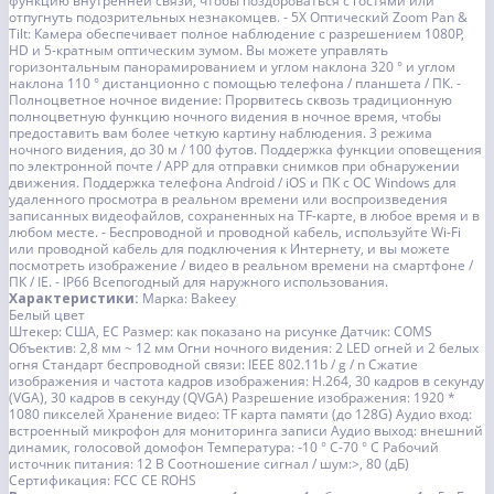
функцию внутренней связи, чтобы поздороваться с гостями или
отпугнуть подозрительных незнакомцев. - 5X Оптический Zoom Pan &
Tilt: Камера обеспечивает полное наблюдение с разрешением 1080P,
HD и 5-кратным оптическим зумом. Вы можете управлять
горизонтальным панорамированием и углом наклона 320 ° и углом
наклона 110 ° дистанционно с помощью телефона / планшета / ПК. -
Полноцветное ночное видение: Прорвитесь сквозь традиционную
полноцветную функцию ночного видения в ночное время, чтобы
предоставить вам более четкую картину наблюдения. 3 режима
ночного видения, до 30 м / 100 футов. Поддержка функции оповещения
по электронной почте / APP для отправки снимков при обнаружении
движения. Поддержка телефона Android / iOS и ПК с ОС Windows для
удаленного просмотра в реальном времени или воспроизведения
записанных видеофайлов, сохраненных на TF-карте, в любое время и в
любом месте. - Беспроводной и проводной кабель, используйте Wi-Fi
или проводной кабель для подключения к Интернету, и вы можете
посмотреть изображение / видео в реальном времени на смартфоне /
ПК / IE. - IP66 Всепогодный для наружного использования.
Характеристики:
Марка: Bakeey
Белый цвет
Штекер: США, ЕС Размер: как показано на рисунке Датчик: COMS
Объектив: 2,8 мм ~ 12 мм Огни ночного видения: 2 LED огней и 2 белых
огня Стандарт беспроводной связи: IEEE 802.11b / g / n Сжатие
изображения и частота кадров изображения: H.264, 30 кадров в секунду
(VGA), 30 кадров в секунду (QVGA) Разрешение изображения: 1920 *
1080 пикселей Хранение видео: TF карта памяти (до 128G) Аудио вход:
встроенный микрофон для мониторинга записи Аудио выход: внешний
динамик, голосовой домофон Температура: -10 ° C-70 ° C Рабочий
источник питания: 12 В Соотношение сигнал / шум:>, 80 (дБ)
Сертификация: FCC CE ROHS