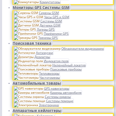
Коммутаторы
Мониторы GPS Системы GSM
Сирены GSM
Часы GPS и GSM
Системы GSM
Датчики GSM
Логеры GPS
Приёмники GPS
Трекеры GPS
Поисковая техника
Обнаружители видеокамер
Антижучки
Дозимтры
Индикатор поля
Ниленейный локатор
Поисковые приборы
Тепловизоры
Частотомеры
Автомобильные товары
GPS навигаторы
Камеры автомобиля
Системы охраны
Системы помощи
Электроника
Аппаратные кейлоггеры
Кейлоггеры