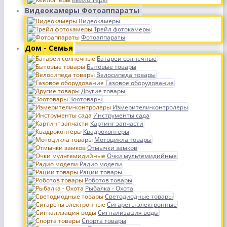
Видеокамеры Фотоаппараты
Видеокамеры
Трейл фотокамеры
Фотоаппараты
Дом - Семья
Батареи солнечные
Бытовые товары
Велосипеда товары
Газовое оборудование
Другие товары
Зоотовары
Измерители-контролеры
Инструменты сада
Картинг запчасти
Квадрокоптеры
Мотоцикла товары
Отмычки замков
Очки мультемидийные
Радио модели
Рации товары
Роботов товары
Рыбалка - Охота
Светодиодные товары
Сигареты электронные
Сигнализация воды
Спорта товары