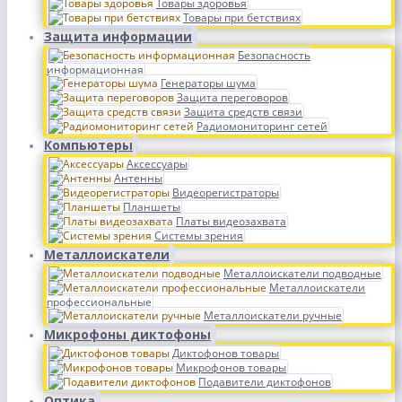
Товары здоровья
Товары при бетствиях
Защита информации
Безопасность
информационная
Генераторы шума
Защита переговоров
Защита средств связи
Радиомониторинг сетей
Компьютеры
Аксессуары
Антенны
Видеорегистраторы
Планшеты
Платы видеозахвата
Системы зрения
Металлоискатели
Металлоискатели подводные
Металлоискатели
профессиональные
Металлоискатели ручные
Микрофоны диктофоны
Диктофонов товары
Микрофонов товары
Подавители диктофонов
Оптика