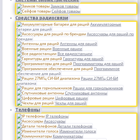
Замков товары
Сейфов товары
Средства радиосвязи
Аккумуляторные
батареи для раций
Аксессуары для раций по
брендам
Антенны для раций
Военные рации
Все радиостанции
Гарнитуры для раций
Программаторы для раций
Программное
обеспечение для раций
Рации 27МГц СИ-БИ
диапазона
Рации для горнолыжников
Спутниковые антенны
Цифровые рации
Чехлы для раций
Телефоны
IP телефоны
Аксессуары
Детали телефонов
Изменители голоса
Коммуникаторы