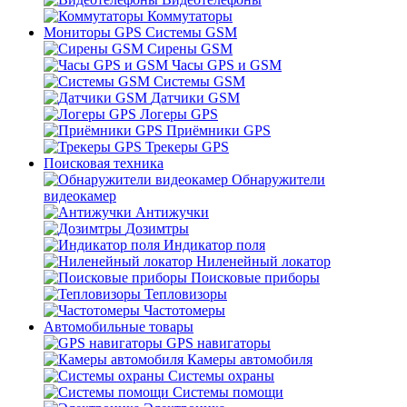
Коммутаторы
Мониторы GPS Системы GSM
Сирены GSM
Часы GPS и GSM
Системы GSM
Датчики GSM
Логеры GPS
Приёмники GPS
Трекеры GPS
Поисковая техника
Обнаружители
видеокамер
Антижучки
Дозимтры
Индикатор поля
Ниленейный локатор
Поисковые приборы
Тепловизоры
Частотомеры
Автомобильные товары
GPS навигаторы
Камеры автомобиля
Системы охраны
Системы помощи