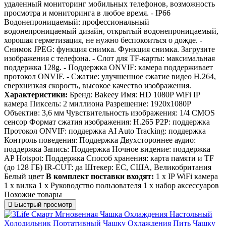
удаленный мониторинг мобильных телефонов, возможность
просмотра и мониторинга в любое время. - IP66
Водонепроницаемый: профессиональный
водонепроницаемый дизайн, открытый водонепроницаемый,
хорошая герметизация, не нужно беспокоиться о дожде. -
Снимок JPEG: функция снимка. Функция снимка. Загрузите
изображения с телефона. - Слот для TF-карты: максимальная
поддержка 128g. - Поддержка ONVIF: камера поддерживает
протокол ONVIF. - Сжатие: улучшенное сжатие видео H.264,
сверхнизкая скорость, высокое качество изображения.
Характеристики:
Бренд: Bakeey Имя: HD 1080P WiFi IP
камера Пиксель: 2 миллиона Разрешение: 1920x1080P
Объектив: 3,6 мм Чувствительность изображения: 1/4 CMOS
сенсор Формат сжатия изображения: H.265 P2P: поддержка
Протокол ONVIF: поддержка AI Auto Tracking: поддержка
Контроль поведения: Поддержка Двухстороннее аудио:
поддержка Запись: Поддержка Ночное видение: поддержка
AP Hotspot: Поддержка Способ хранения: карта памяти и TF
(до 128 ГБ) IR-CUT: да Штекер: ЕС, США, Великобритания
Белый цвет
В комплект поставки входят:
1 х IP WiFi камера
1 х вилка 1 х Руководство пользователя 1 х набор аксессуаров
Похожие товары
Быстрый просмотр