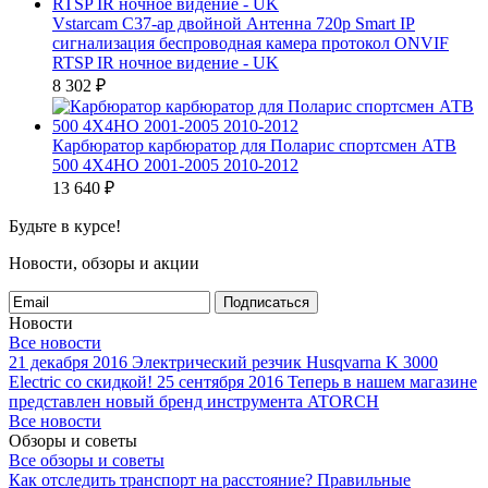
Vstarcam C37-ар двойной Антенна 720p Smart IP
сигнализация беспроводная камера протокол ONVIF
RTSP IR ночное видение - UK
8 302
₽
Карбюратор карбюратор для Поларис спортсмен АТВ
500 4X4HO 2001-2005 2010-2012
13 640
₽
Будьте в курсе!
Новости, обзоры и акции
Подписаться
Новости
Все новости
21 декабря 2016
Электрический резчик Husqvarna K 3000
Electric со скидкой!
25 сентября 2016
Теперь в нашем магазине
представлен новый бренд инструмента ATORCH
Все новости
Обзоры и советы
Все обзоры и советы
Как отследить транспорт на расстояние?
Правильные