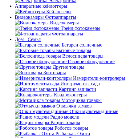
Электроника
Аппаратные кейлоггеры
Кейлоггеры
Видеокамеры Фотоаппараты
Видеокамеры
Трейл фотокамеры
Фотоаппараты
Дом - Семья
Батареи солнечные
Бытовые товары
Велосипеда товары
Газовое оборудование
Другие товары
Зоотовары
Измерители-контролеры
Инструменты сада
Картинг запчасти
Квадрокоптеры
Мотоцикла товары
Отмычки замков
Очки мультемидийные
Радио модели
Рации товары
Роботов товары
Рыбалка - Охота