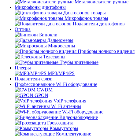
Металлоискатели ручные
Микрофоны диктофоны
Диктофонов товары
Микрофонов товары
Подавители диктофонов
Оптика
Бинокли
Дальномеры
Микроскопы
Приборы ночного видения
Телескопы
Трубы зрительные
Плееры
MP3/MP4/PS
Подавители связи
Профессиональное Wi-Fi оборудование
CWDM
GPON
VoIP телефония
Wi-Fi антенны
Wi-Fi оборудование
Видеонаблюдение
Грозозащита
Коммутаторы
Комплектующие