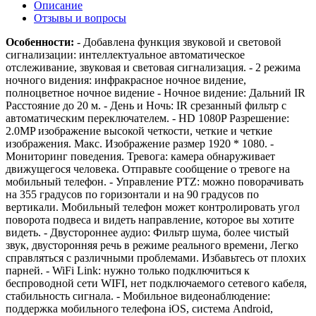
Описание
Отзывы и вопросы
Особенности:
- Добавлена функция звуковой и световой
сигнализации: интеллектуальное автоматическое
отслеживание, звуковая и световая сигнализация. - 2 режима
ночного видения: инфракрасное ночное видение,
полноцветное ночное видение - Ночное видение: Дальний IR
Расстояние до 20 м. - День и Ночь: IR срезанный фильтр с
автоматическим переключателем. - HD 1080P Разрешение:
2.0MP изображение высокой четкости, четкие и четкие
изображения. Макс. Изображение размер 1920 * 1080. -
Мониторинг поведения. Тревога: камера обнаруживает
движущегося человека. Отправьте сообщение о тревоге на
мобильный телефон. - Управление PTZ: можно поворачивать
на 355 градусов по горизонтали и на 90 градусов по
вертикали. Мобильный телефон может контролировать угол
поворота подвеса и видеть направление, которое вы хотите
видеть. - Двустороннее аудио: Фильтр шума, более чистый
звук, двусторонняя речь в режиме реального времени, Легко
справляться с различными проблемами. Избавьтесь от плохих
парней. - WiFi Link: нужно только подключиться к
беспроводной сети WIFI, нет подключаемого сетевого кабеля,
стабильность сигнала. - Мобильное видеонаблюдение:
поддержка мобильного телефона iOS, система Android,