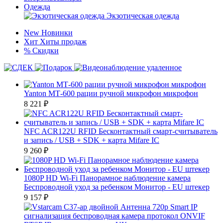
Одежда
Экзотическая одежда
New
Новинки
Хит
Хиты продаж
%
Скидки
Yanton МТ-600 рации ручной микрофон микрофон
8 221
₽
NFC ACR122U RFID Бесконтактный смарт-считыватель
и запись / USB + SDK + карта Mifare IC
9 260
₽
1080P HD Wi-Fi Панорамное наблюдение камера
Беспроводной уход за ребенком Монитор - EU штекер
9 157
₽