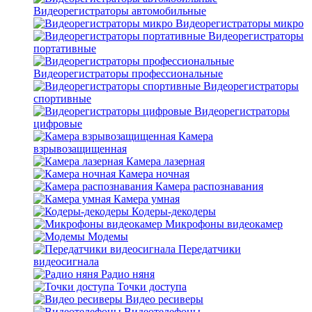
Видеорегистраторы автомобильные
Видеорегистраторы микро
Видеорегистраторы
портативные
Видеорегистраторы профессиональные
Видеорегистраторы
спортивные
Видеорегистраторы
цифровые
Камера
взрывозащищенная
Камера лазерная
Камера ночная
Камера распознавания
Камера умная
Кодеры-декодеры
Микрофоны видеокамер
Модемы
Передатчики
видеосигнала
Радио няня
Точки доступа
Видео ресиверы
Видеотелефоны