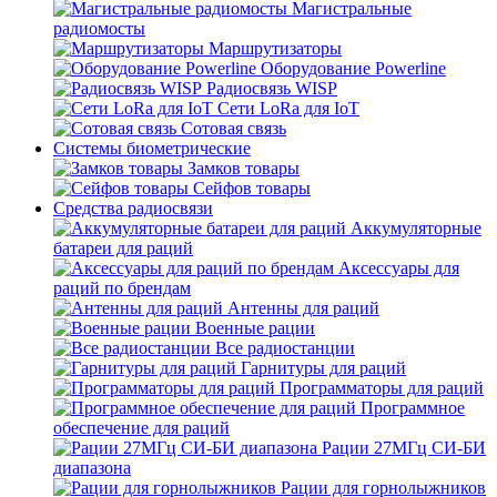
Магистральные
радиомосты
Маршрутизаторы
Оборудование Powerline
Радиосвязь WISP
Сети LoRa для IoT
Сотовая связь
Системы биометрические
Замков товары
Сейфов товары
Средства радиосвязи
Аккумуляторные
батареи для раций
Аксессуары для
раций по брендам
Антенны для раций
Военные рации
Все радиостанции
Гарнитуры для раций
Программаторы для раций
Программное
обеспечение для раций
Рации 27МГц СИ-БИ
диапазона
Рации для горнолыжников