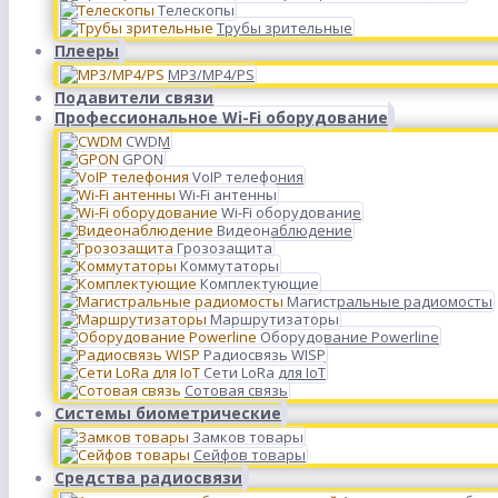
Телескопы
Трубы зрительные
Плееры
MP3/MP4/PS
Подавители связи
Профессиональное Wi-Fi оборудование
CWDM
GPON
VoIP телефония
Wi-Fi антенны
Wi-Fi оборудование
Видеонаблюдение
Грозозащита
Коммутаторы
Комплектующие
Магистральные радиомосты
Маршрутизаторы
Оборудование Powerline
Радиосвязь WISP
Сети LoRa для IoT
Сотовая связь
Системы биометрические
Замков товары
Сейфов товары
Средства радиосвязи