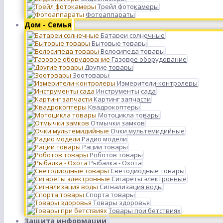
Трейл фотокамеры
Фотоаппараты
Дом - Семья
Батареи солнечные
Бытовые товары
Велосипеда товары
Газовое оборудование
Другие товары
Зоотовары
Измерители-контролеры
Инструменты сада
Картинг запчасти
Квадрокоптеры
Мотоцикла товары
Отмычки замков
Очки мультемидийные
Радио модели
Рации товары
Роботов товары
Рыбалка - Охота
Светодиодные товары
Сигареты электронные
Сигнализация воды
Спорта товары
Товары здоровья
Товары при бетствиях
Защита информации