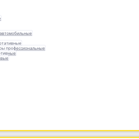
е
 автомобильные
ортативные
ры профессиональные
ртивные
овые