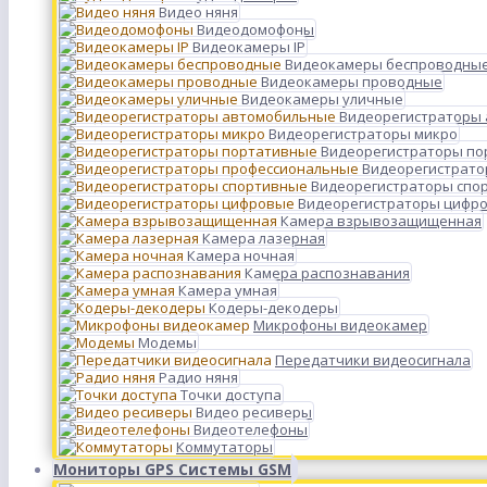
Видео няня
Видеодомофоны
Видеокамеры IP
Видеокамеры беспроводны
Видеокамеры проводные
Видеокамеры уличные
Видеорегистраторы
Видеорегистраторы микро
Видеорегистраторы п
Видеорегистрато
Видеорегистраторы спо
Видеорегистраторы цифр
Камера взрывозащищенная
Камера лазерная
Камера ночная
Камера распознавания
Камера умная
Кодеры-декодеры
Микрофоны видеокамер
Модемы
Передатчики видеосигнала
Радио няня
Точки доступа
Видео ресиверы
Видеотелефоны
Коммутаторы
Мониторы GPS Системы GSM