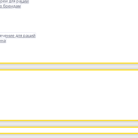
реи для раций
по брендам
ечение для раций
она