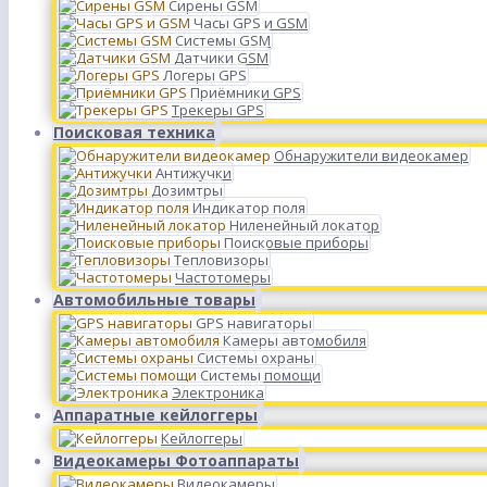
Сирены GSM
Часы GPS и GSM
Системы GSM
Датчики GSM
Логеры GPS
Приёмники GPS
Трекеры GPS
Поисковая техника
Обнаружители видеокамер
Антижучки
Дозимтры
Индикатор поля
Ниленейный локатор
Поисковые приборы
Тепловизоры
Частотомеры
Автомобильные товары
GPS навигаторы
Камеры автомобиля
Системы охраны
Системы помощи
Электроника
Аппаратные кейлоггеры
Кейлоггеры
Видеокамеры Фотоаппараты
Видеокамеры