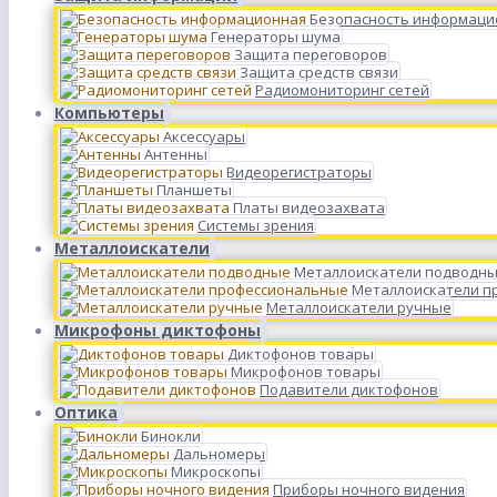
Безопасность информаци
Генераторы шума
Защита переговоров
Защита средств связи
Радиомониторинг сетей
Компьютеры
Аксессуары
Антенны
Видеорегистраторы
Планшеты
Платы видеозахвата
Системы зрения
Металлоискатели
Металлоискатели подводн
Металлоискатели п
Металлоискатели ручные
Микрофоны диктофоны
Диктофонов товары
Микрофонов товары
Подавители диктофонов
Оптика
Бинокли
Дальномеры
Микроскопы
Приборы ночного видения