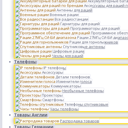
Аккумуляторные бата
Аксессуары для раций 
Антенны для раций
Военные рации
Все радиостанции
Гарнитуры для раций
Программаторы для раций
Программное обесп
Рации 27МГц СИ-БИ диапаз
Рации для горнолыжников
Спутниковые антенны
Цифровые рации
Чехлы для раций
Телефоны
IP телефоны
Аксессуары
Детали телефонов
Изменители голоса
Коммуникаторы
Необычные телефоны
Проекторы
Смартфоны
Телефоны спутниковые
Часы телефоны
Товары Англии
Распродажа товаров
Товары Германии