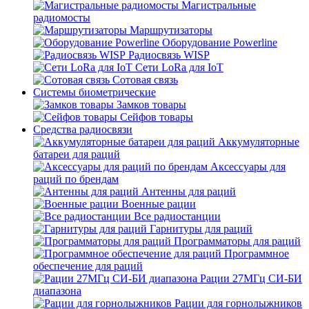
Магистральные
радиомосты
Маршрутизаторы
Оборудование Powerline
Радиосвязь WISP
Сети LoRa для IoT
Сотовая связь
Системы биометрические
Замков товары
Сейфов товары
Средства радиосвязи
Аккумуляторные
батареи для раций
Аксессуары для
раций по брендам
Антенны для раций
Военные рации
Все радиостанции
Гарнитуры для раций
Программаторы для раций
Программное
обеспечение для раций
Рации 27МГц СИ-БИ
диапазона
Рации для горнолыжников