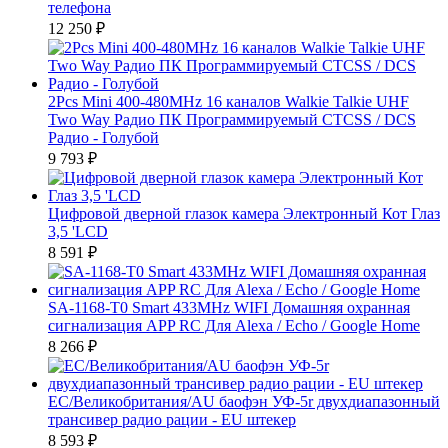
телефона
12 250
₽
2Pcs Mini 400-480MHz 16 каналов Walkie Talkie UHF
Two Way Радио ПК Программируемый CTCSS / DCS
Радио - Голубой
9 793
₽
Цифровой дверной глазок камера Электронный Кот Глаз
3,5 'LCD
8 591
₽
SA-1168-T0 Smart 433MHz WIFI Домашняя охранная
сигнализация APP RC Для Alexa / Echo / Google Home
8 266
₽
ЕС/Великобритания/AU баофэн УФ-5r двухдиапазонный
трансивер радио рации - EU штекер
8 593
₽