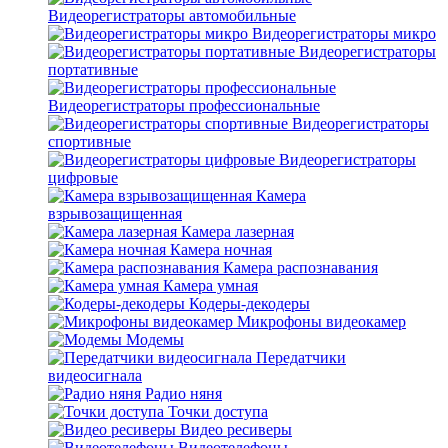
Видеорегистраторы автомобильные
Видеорегистраторы микро
Видеорегистраторы
портативные
Видеорегистраторы профессиональные
Видеорегистраторы
спортивные
Видеорегистраторы
цифровые
Камера
взрывозащищенная
Камера лазерная
Камера ночная
Камера распознавания
Камера умная
Кодеры-декодеры
Микрофоны видеокамер
Модемы
Передатчики
видеосигнала
Радио няня
Точки доступа
Видео ресиверы
Видеотелефоны