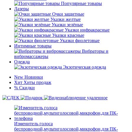
Популярные товары
Лазеры
Очки защитные
Указки желтые
Указки зелёные
Указки инфракрасные
Указки красные
Указки фиолетовые
Интимные товары
Вибраторы и
вибромассажеры
Одежда
Экзотическая одежда
New
Новинки
Хит
Хиты продаж
%
Скидки
Изменитель голоса
беспроводной,мультиголосовой,микрофон,для ПК-