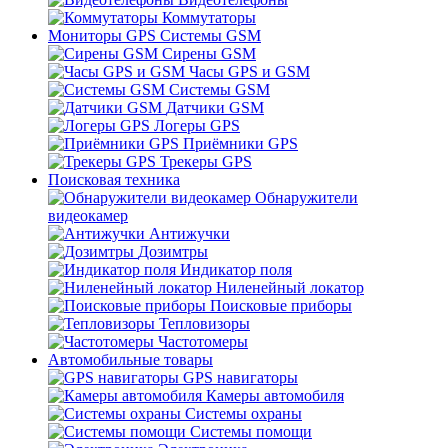
Коммутаторы
Мониторы GPS Системы GSM
Сирены GSM
Часы GPS и GSM
Системы GSM
Датчики GSM
Логеры GPS
Приёмники GPS
Трекеры GPS
Поисковая техника
Обнаружители
видеокамер
Антижучки
Дозимтры
Индикатор поля
Ниленейный локатор
Поисковые приборы
Тепловизоры
Частотомеры
Автомобильные товары
GPS навигаторы
Камеры автомобиля
Системы охраны
Системы помощи