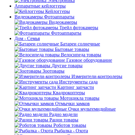
Электроника
Аппаратные кейлоггеры
Кейлоггеры
Видеокамеры Фотоаппараты
Видеокамеры
Трейл фотокамеры
Фотоаппараты
Дом - Семья
Батареи солнечные
Бытовые товары
Велосипеда товары
Газовое оборудование
Другие товары
Зоотовары
Измерители-контролеры
Инструменты сада
Картинг запчасти
Квадрокоптеры
Мотоцикла товары
Отмычки замков
Очки мультемидийные
Радио модели
Рации товары
Роботов товары
Рыбалка - Охота