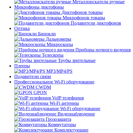
Металлоискатели ручные
Микрофоны диктофоны
Диктофонов товары
Микрофонов товары
Подавители диктофонов
Оптика
Бинокли
Дальномеры
Микроскопы
Приборы ночного видения
Телескопы
Трубы зрительные
Плееры
MP3/MP4/PS
Подавители связи
Профессиональное Wi-Fi оборудование
CWDM
GPON
VoIP телефония
Wi-Fi антенны
Wi-Fi оборудование
Видеонаблюдение
Грозозащита
Коммутаторы
Комплектующие