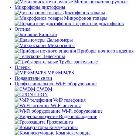
Металлоискатели ручные
Микрофоны диктофоны
Диктофонов товары
Микрофонов товары
Подавители диктофонов
Оптика
Бинокли
Дальномеры
Микроскопы
Приборы ночного видения
Телескопы
Трубы зрительные
Плееры
MP3/MP4/PS
Подавители связи
Профессиональное Wi-Fi оборудование
CWDM
GPON
VoIP телефония
Wi-Fi антенны
Wi-Fi оборудование
Видеонаблюдение
Грозозащита
Коммутаторы
Комплектующие