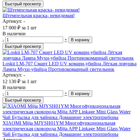
Быстрый просмотр
Штемпельная краска- невидимая!
Артикул: -
17 000
₽
за 1 шт
В наличии
-
+
В корзину
Быстрый просмотр
Loskii LM-707 Смарт LED UV комари-убийца Лёгкая ловушка
Лампа Мухи-убийца Противокомарный светильник
Артикул: -
12 130
₽
за 1 шт
В наличии
-
+
В корзину
Быстрый просмотр
XIAOMI Mijia MJYSH01YM Многофункциональная
электрическая сковорода Mijia APP Linkage Mini Glass Water
Чай Бутылка для чайника Домашние электроприборы
Артикул: -