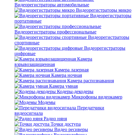
Видеорегистраторы автомобильные
Видеорегистраторы микро
Видеорегистраторы
портативные
Видеорегистраторы профессиональные
Видеорегистраторы
спортивные
Видеорегистраторы
цифровые
Камера
взрывозащищенная
Камера лазерная
Камера ночная
Камера распознавания
Камера умная
Кодеры-декодеры
Микрофоны видеокамер
Модемы
Передатчики
видеосигнала
Радио няня
Точки доступа
Видео ресиверы
Видеотелефоны