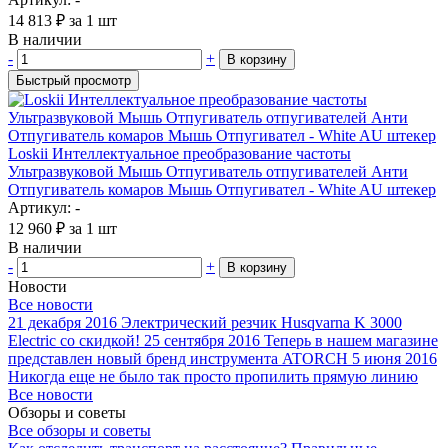
14 813
₽
за 1 шт
В наличии
-
+
В корзину
Быстрый просмотр
Loskii Интеллектуальное преобразование частоты
Ультразвуковой Мышь Отпугиватель отпугивателей Анти
Отпугиватель комаров Мышь Отпугивател - White AU штекер
Артикул: -
12 960
₽
за 1 шт
В наличии
-
+
В корзину
Новости
Все новости
21 декабря 2016
Электрический резчик Husqvarna K 3000
Electric со скидкой!
25 сентября 2016
Теперь в нашем магазине
представлен новый бренд инструмента ATORCH
5 июня 2016
Никогда еще не было так просто пропилить прямую линию
Все новости
Обзоры и советы
Все обзоры и советы