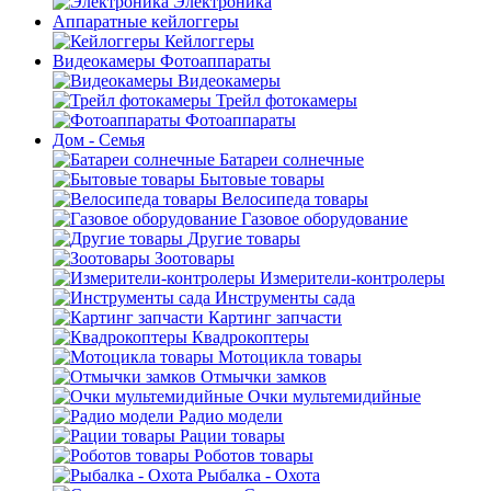
Электроника
Аппаратные кейлоггеры
Кейлоггеры
Видеокамеры Фотоаппараты
Видеокамеры
Трейл фотокамеры
Фотоаппараты
Дом - Семья
Батареи солнечные
Бытовые товары
Велосипеда товары
Газовое оборудование
Другие товары
Зоотовары
Измерители-контролеры
Инструменты сада
Картинг запчасти
Квадрокоптеры
Мотоцикла товары
Отмычки замков
Очки мультемидийные
Радио модели
Рации товары
Роботов товары
Рыбалка - Охота