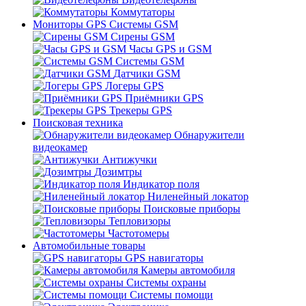
Коммутаторы
Мониторы GPS Системы GSM
Сирены GSM
Часы GPS и GSM
Системы GSM
Датчики GSM
Логеры GPS
Приёмники GPS
Трекеры GPS
Поисковая техника
Обнаружители
видеокамер
Антижучки
Дозимтры
Индикатор поля
Ниленейный локатор
Поисковые приборы
Тепловизоры
Частотомеры
Автомобильные товары
GPS навигаторы
Камеры автомобиля
Системы охраны
Системы помощи