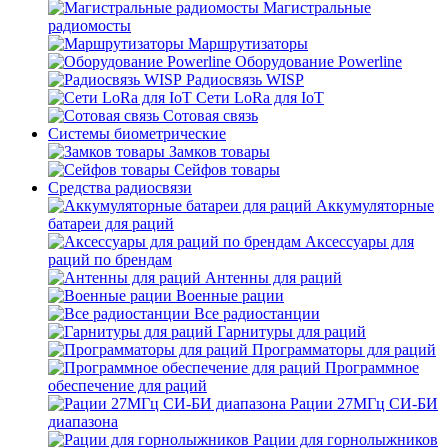
Магистральные
радиомосты
Маршрутизаторы
Оборудование Powerline
Радиосвязь WISP
Сети LoRa для IoT
Сотовая связь
Системы биометрические
Замков товары
Сейфов товары
Средства радиосвязи
Аккумуляторные
батареи для раций
Аксессуары для
раций по брендам
Антенны для раций
Военные рации
Все радиостанции
Гарнитуры для раций
Программаторы для раций
Программное
обеспечение для раций
Рации 27МГц СИ-БИ
диапазона
Рации для горнолыжников