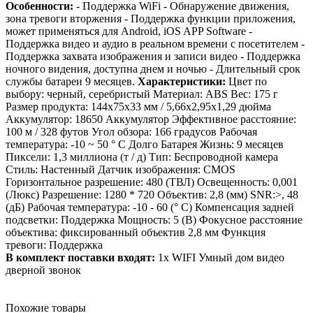
Особенности:
- Поддержка WiFi - Обнаружение движения,
зона тревоги вторжения - Поддержка функции приложения,
может применяться для Android, iOS APP Software -
Поддержка видео и аудио в реальном времени с посетителем -
Поддержка захвата изображения и записи видео - Поддержка
ночного видения, доступна днем и ночью - Длительный срок
службы батареи 9 месяцев.
Характеристики:
Цвет по
выбору: черный, серебристый Материал: ABS Вес: 175 г
Размер продукта: 144x75x33 мм / 5,66x2,95x1,29 дюйма
Аккумулятор: 18650 Аккумулятор Эффективное расстояние:
100 м / 328 футов Угол обзора: 166 градусов Рабочая
температура: -10 ~ 50 ° C Долго Батарея Жизнь: 9 месяцев
Пиксели: 1,3 миллиона (т / д) Тип: Беспроводной камера
Стиль: Настенный Датчик изображения: CMOS
Горизонтальное разрешение: 480 (ТВЛ) Освещенность: 0,001
(Люкс) Разрешение: 1280 * 720 Объектив: 2,8 (мм) SNR:>, 48
(дБ) Рабочая температура: -10 - 60 (° C) Компенсация задней
подсветки: Поддержка Мощность: 5 (В) Фокусное расстояние
объектива: фиксированный объектив 2,8 мм Функция
тревоги: Поддержка
В комплект поставки входят:
1x WIFI Умный дом видео
дверной звонок
Похожие товары