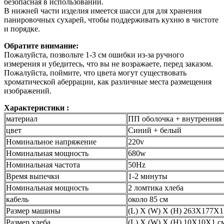
безопасная в использовании.
В нижней части изделия имеется шасси для для хранения
панировочных сухарей, чтобы поддерживать кухню в чистоте
и порядке.
Обратите внимание:
Пожалуйста, позвольте 1-3 см ошибки из-за ручного
измерения и убедитесь, что вы не возражаете, перед заказом.
Пожалуйста, поймите, что цвета могут существовать
хроматической аберрации, как различные места размещения
изображений.
Характеристики :
материал
ПП оболочка + внутренняя
цвет
Синий + белый
Номинальное напряжение
220v
Номинальная мощность
680w
Номинальная частота
50Hz
Время выпечки
1-2 минуты
Номинальная мощность
2 ломтика хлеба
кабель
около 85 см
Размер машины
(L) X (W) X (H) 263X177X178
Размер хлеба
(L) X (W) X (H) 10X10X1 см 