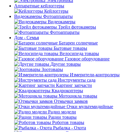
Электроника
Аппаратные кейлоггеры
Кейлоггеры
Видеокамеры Фотоаппараты
Видеокамеры
Трейл фотокамеры
Фотоаппараты
Дом - Семья
Батареи солнечные
Бытовые товары
Велосипеда товары
Газовое оборудование
Другие товары
Зоотовары
Измерители-контролеры
Инструменты сада
Картинг запчасти
Квадрокоптеры
Мотоцикла товары
Отмычки замков
Очки мультемидийные
Радио модели
Рации товары
Роботов товары
Рыбалка - Охота