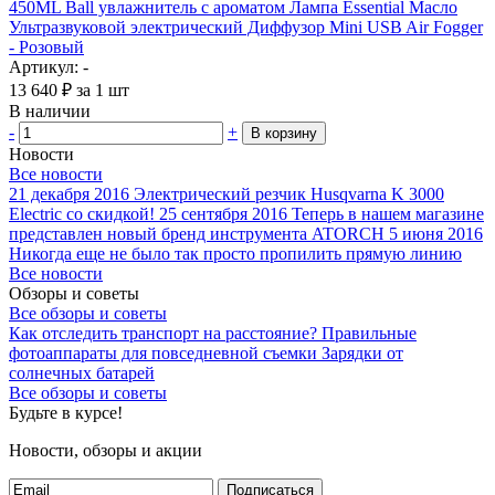
450ML Ball увлажнитель с ароматом Лампа Essential Масло
Ультразвуковой электрический Диффузор Mini USB Air Fogger
- Розовый
Артикул: -
13 640
₽
за 1 шт
В наличии
-
+
В корзину
Новости
Все новости
21 декабря 2016
Электрический резчик Husqvarna K 3000
Electric со скидкой!
25 сентября 2016
Теперь в нашем магазине
представлен новый бренд инструмента ATORCH
5 июня 2016
Никогда еще не было так просто пропилить прямую линию
Все новости
Обзоры и советы
Все обзоры и советы
Как отследить транспорт на расстояние?
Правильные
фотоаппараты для повседневной съемки
Зарядки от
солнечных батарей
Все обзоры и советы
Будьте в курсе!
Новости, обзоры и акции
Подписаться