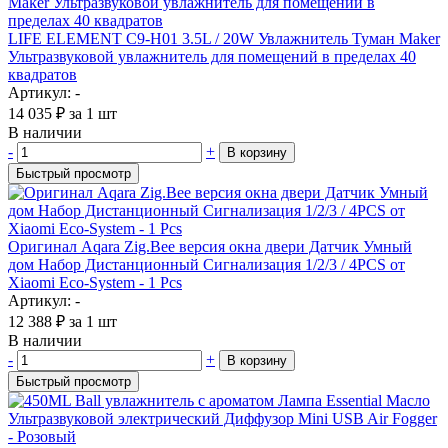
LIFE ELEMENT C9-H01 3.5L / 20W Увлажнитель Туман Maker
Ультразвуковой увлажнитель для помещений в пределах 40
квадратов
Артикул: -
14 035
₽
за 1 шт
В наличии
-
+
В корзину
Быстрый просмотр
Оригинал Aqara Zig.Bee версия окна двери Датчик Умный
дом Набор Дистанционный Сигнализация 1/2/3 / 4PCS от
Xiaomi Eco-System - 1 Pcs
Артикул: -
12 388
₽
за 1 шт
В наличии
-
+
В корзину
Быстрый просмотр