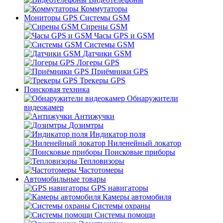
Коммутаторы
Мониторы GPS Системы GSM
Сирены GSM
Часы GPS и GSM
Системы GSM
Датчики GSM
Логеры GPS
Приёмники GPS
Трекеры GPS
Поисковая техника
Обнаружители
видеокамер
Антижучки
Дозимтры
Индикатор поля
Ниленейный локатор
Поисковые приборы
Тепловизоры
Частотомеры
Автомобильные товары
GPS навигаторы
Камеры автомобиля
Системы охраны
Системы помощи