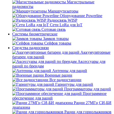
Магистральные
радиомосты
Маршрутизаторы
Оборудование Powerline
Радиосвязь WISP
Сети LoRa для IoT
Сотовая связь
Системы биометрические
Замков товары
Сейфов товары
Средства радиосвязи
Аккумуляторные
батареи для раций
Аксессуары для
раций по брендам
Антенны для раций
Военные рации
Все радиостанции
Гарнитуры для раций
Программаторы для раций
Программное
обеспечение для раций
Рации 27МГц СИ-БИ
диапазона
Рации для горнолыжников