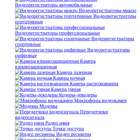
Видеорегистраторы автомобильные
Видеорегистраторы микро
Видеорегистраторы
портативные
Видеорегистраторы профессиональные
Видеорегистраторы
спортивные
Видеорегистраторы
цифровые
Камера
взрывозащищенная
Камера лазерная
Камера ночная
Камера распознавания
Камера умная
Кодеры-декодеры
Микрофоны видеокамер
Модемы
Передатчики
видеосигнала
Радио няня
Точки доступа
Видео ресиверы
Видеотелефоны