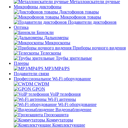
Металлоискатели ручные
Микрофоны диктофоны
Диктофонов товары
Микрофонов товары
Подавители диктофонов
Оптика
Бинокли
Дальномеры
Микроскопы
Приборы ночного видения
Телескопы
Трубы зрительные
Плееры
MP3/MP4/PS
Подавители связи
Профессиональное Wi-Fi оборудование
CWDM
GPON
VoIP телефония
Wi-Fi антенны
Wi-Fi оборудование
Видеонаблюдение
Грозозащита
Коммутаторы
Комплектующие