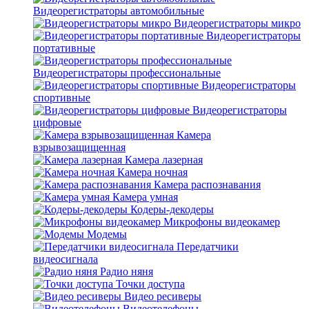
Видеорегистраторы автомобильные
Видеорегистраторы микро
Видеорегистраторы
портативные
Видеорегистраторы профессиональные
Видеорегистраторы
спортивные
Видеорегистраторы
цифровые
Камера
взрывозащищенная
Камера лазерная
Камера ночная
Камера распознавания
Камера умная
Кодеры-декодеры
Микрофоны видеокамер
Модемы
Передатчики
видеосигнала
Радио няня
Точки доступа
Видео ресиверы
Видеотелефоны