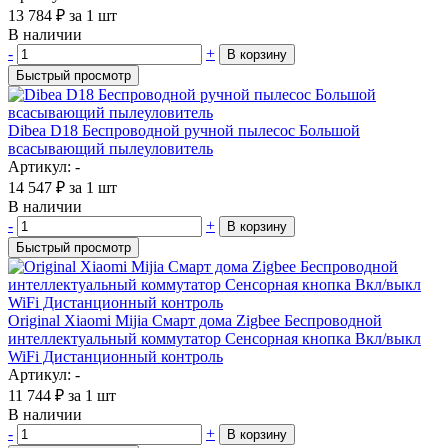
13 784
₽
за 1 шт
В наличии
-
+
В корзину
Быстрый просмотр
Dibea D18 Беспроводной ручной пылесос Большой
всасывающий пылеуловитель
Артикул: -
14 547
₽
за 1 шт
В наличии
-
+
В корзину
Быстрый просмотр
Original Xiaomi Mijia Смарт дома Zigbee Беспроводной
интеллектуальный коммутатор Сенсорная кнопка Вкл/выкл
WiFi Дистанционный контроль
Артикул: -
11 744
₽
за 1 шт
В наличии
-
+
В корзину