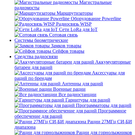
Магистральные
радиомосты
Маршрутизаторы
Оборудование Powerline
Радиосвязь WISP
Сети LoRa для IoT
Сотовая связь
Системы биометрические
Замков товары
Сейфов товары
Средства радиосвязи
Аккумуляторные
батареи для раций
Аксессуары для
раций по брендам
Антенны для раций
Военные рации
Все радиостанции
Гарнитуры для раций
Программаторы для раций
Программное
обеспечение для раций
Рации 27МГц СИ-БИ
диапазона
Рации для горнолыжников