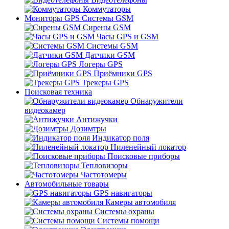
Коммутаторы
Мониторы GPS Системы GSM
Сирены GSM
Часы GPS и GSM
Системы GSM
Датчики GSM
Логеры GPS
Приёмники GPS
Трекеры GPS
Поисковая техника
Обнаружители
видеокамер
Антижучки
Дозимтры
Индикатор поля
Ниленейный локатор
Поисковые приборы
Тепловизоры
Частотомеры
Автомобильные товары
GPS навигаторы
Камеры автомобиля
Системы охраны
Системы помощи