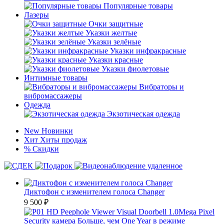
Популярные товары
Лазеры
Очки защитные
Указки желтые
Указки зелёные
Указки инфракрасные
Указки красные
Указки фиолетовые
Интимные товары
Вибраторы и
вибромассажеры
Одежда
Экзотическая одежда
New
Новинки
Хит
Хиты продаж
%
Скидки
Диктофон с изменителем голоса Changer
9 500
₽