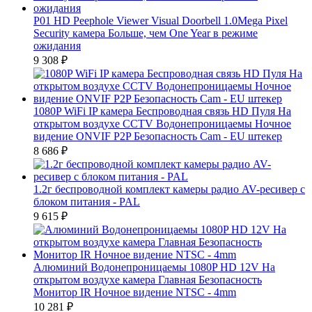
P01 HD Peephole Viewer Visual Doorbell 1.0Mega Pixel
Security камера Больше, чем One Year в режиме
ожидания
9 308
₽
1080P WiFi IP камера Беспроводная связь HD Пуля На
открытом воздухе CCTV Водонепроницаемы Ночное
видение ONVIF P2P Безопасность Cam - EU штекер
8 686
₽
1.2г беспроводной комплект камеры радио AV-ресивер с
блоком питания - PAL
9 615
₽
Алюминий Водонепроницаемы 1080P HD 12V На
открытом воздухе камера Главная Безопасность
Монитор IR Ночное видение NTSC - 4mm
10 281
₽