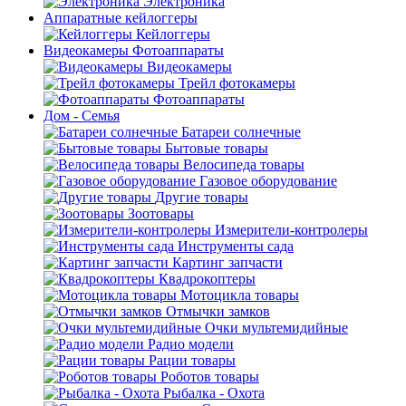
Электроника
Аппаратные кейлоггеры
Кейлоггеры
Видеокамеры Фотоаппараты
Видеокамеры
Трейл фотокамеры
Фотоаппараты
Дом - Семья
Батареи солнечные
Бытовые товары
Велосипеда товары
Газовое оборудование
Другие товары
Зоотовары
Измерители-контролеры
Инструменты сада
Картинг запчасти
Квадрокоптеры
Мотоцикла товары
Отмычки замков
Очки мультемидийные
Радио модели
Рации товары
Роботов товары
Рыбалка - Охота