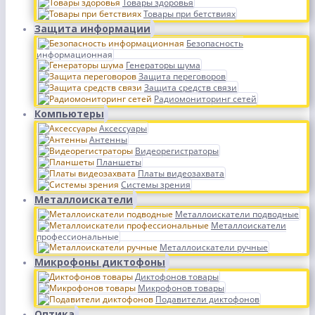
Товары здоровья
Товары при бетствиях
Защита информации
Безопасность
информационная
Генераторы шума
Защита переговоров
Защита средств связи
Радиомониторинг сетей
Компьютеры
Аксессуары
Антенны
Видеорегистраторы
Планшеты
Платы видеозахвата
Системы зрения
Металлоискатели
Металлоискатели подводные
Металлоискатели
профессиональные
Металлоискатели ручные
Микрофоны диктофоны
Диктофонов товары
Микрофонов товары
Подавители диктофонов
Оптика