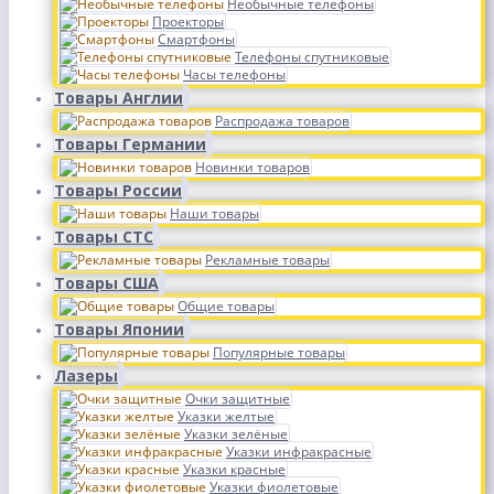
Необычные телефоны
Проекторы
Смартфоны
Телефоны спутниковые
Часы телефоны
Товары Англии
Распродажа товаров
Товары Германии
Новинки товаров
Товары России
Наши товары
Товары СТС
Рекламные товары
Товары США
Общие товары
Товары Японии
Популярные товары
Лазеры
Очки защитные
Указки желтые
Указки зелёные
Указки инфракрасные
Указки красные
Указки фиолетовые