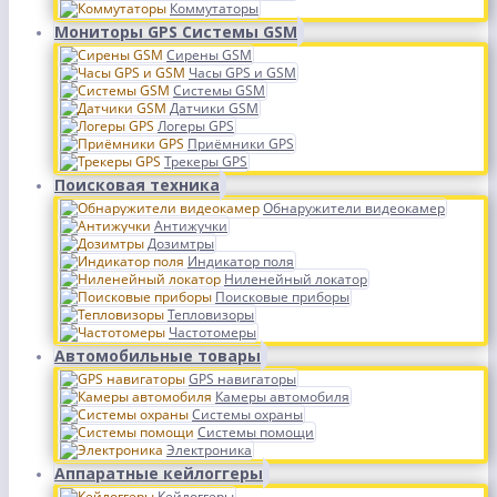
Коммутаторы
Мониторы GPS Системы GSM
Сирены GSM
Часы GPS и GSM
Системы GSM
Датчики GSM
Логеры GPS
Приёмники GPS
Трекеры GPS
Поисковая техника
Обнаружители видеокамер
Антижучки
Дозимтры
Индикатор поля
Ниленейный локатор
Поисковые приборы
Тепловизоры
Частотомеры
Автомобильные товары
GPS навигаторы
Камеры автомобиля
Системы охраны
Системы помощи
Электроника
Аппаратные кейлоггеры
Кейлоггеры