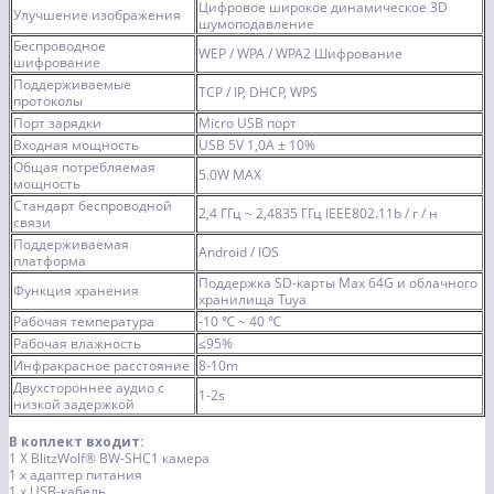
Цифровое широкое динамическое 3D
Улучшение изображения
шумоподавление
Беспроводное
WEP / WPA / WPA2 Шифрование
шифрование
Поддерживаемые
TCP / IP, DHCP, WPS
протоколы
Порт зарядки
Micro USB порт
Входная мощность
USB 5V 1,0A ± 10%
Общая потребляемая
5.0W MAX
мощность
Стандарт беспроводной
2,4 ГГц ~ 2,4835 ГГц IEEE802.11b / г / н
связи
Поддерживаемая
Android / IOS
платформа
Поддержка SD-карты Max 64G и облачного
Функция хранения
хранилища Tuya
Рабочая температура
-10 ℃ ~ 40 ℃
Рабочая влажность
≤95%
Инфракрасное расстояние
8-10m
Двухстороннее аудио с
1-2s
низкой задержкой
В коплект входит:
1 X BlitzWolf® BW-SHC1 камера
1 х адаптер питания
1 х USB-кабель