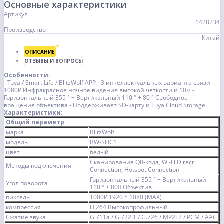
Основные характеристики
Артикул
1428234
Производство
Китай
ОПИСАНИЕ
ОТЗЫВЫ И ВОПРОСЫ
Особенности:
- Tuya / Smart Life / BlitzWolf APP - 3 интеллектуальных варианта связи -
1080P Инфракрасное ночное видение высокой четкости и 10м -
Горизонтальный 355 ° + Вертикальный 110 ° + 80 ° Свободное
вращение объектива - Поддерживает SD-карту и Tuya Cloud Storage
Характеристики:
Общий параметр
марка
BlitzWolf
модель
BW-SHC1
цвет
белый
Сканирование QR-кода, Wi-Fi Direct
Методы подключения
Connection, Hotspot Connection
Горизонтальный 355 ° + Вертикальный
Угол поворота
110 ° + 80〫 Объектив
пиксель
1080P 1920 * 1080 (MAX)
компрессия
H.264 Высокопрофильный
Сжатие звука
G.711a / G.722.1 / G.726 / MP2L2 / PCM / AAC