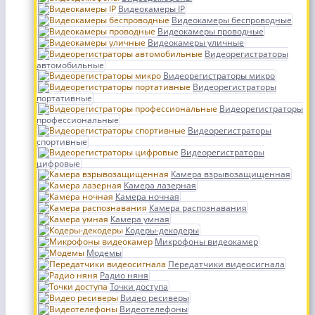
Видеокамеры IP
Видеокамеры беспроводные
Видеокамеры проводные
Видеокамеры уличные
Видеорегистраторы
автомобильные
Видеорегистраторы микро
Видеорегистраторы
портативные
Видеорегистраторы
профессиональные
Видеорегистраторы
спортивные
Видеорегистраторы
цифровые
Камера взрывозащищенная
Камера лазерная
Камера ночная
Камера распознавания
Камера умная
Кодеры-декодеры
Микрофоны видеокамер
Модемы
Передатчики видеосигнала
Радио няня
Точки доступа
Видео ресиверы
Видеотелефоны