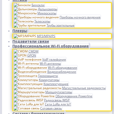
Бинокли
Дальномеры
Микроскопы
Приборы ночного видения
Телескопы
Трубы зрительные
Плееры
MP3/MP4/PS
Подавители связи
Профессиональное Wi-Fi оборудование
CWDM
GPON
VoIP телефония
Wi-Fi антенны
Wi-Fi оборудование
Видеонаблюдение
Грозозащита
Коммутаторы
Комплектующие
Магистральные радиомосты
Маршрутизаторы
Оборудование Powerline
Радиосвязь WISP
Сети LoRa для IoT
Сотовая связь
Системы биометрические