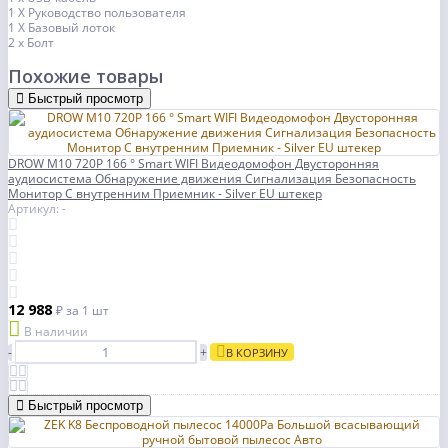
1 X Руководство пользователя
1 X Базовый лоток
2 х Болт
Похожие товары
Быстрый просмотр
DROW M10 720P 166 ° Smart WIFI Видеодомофон Двусторонняя
аудиосистема Обнаружение движения Сигнализация Безопасность
Монитор С внутренним Приемник - Silver EU штекер
Артикул: -
12 988
₽
за 1 шт
В наличии
-
+
В КОРЗИНУ
Быстрый просмотр