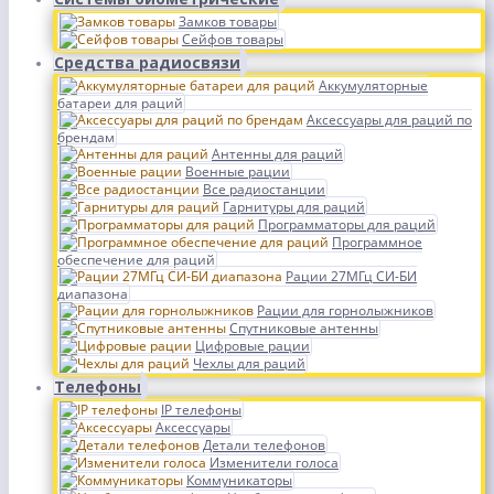
Замков товары
Сейфов товары
Средства радиосвязи
Аккумуляторные
батареи для раций
Аксессуары для раций по
брендам
Антенны для раций
Военные рации
Все радиостанции
Гарнитуры для раций
Программаторы для раций
Программное
обеспечение для раций
Рации 27МГц СИ-БИ
диапазона
Рации для горнолыжников
Спутниковые антенны
Цифровые рации
Чехлы для раций
Телефоны
IP телефоны
Аксессуары
Детали телефонов
Изменители голоса
Коммуникаторы