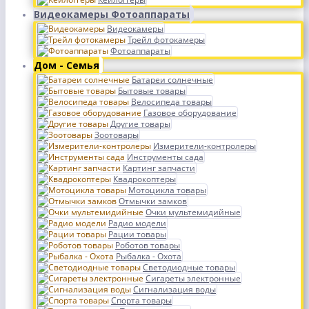
Видеокамеры Фотоаппараты
Видеокамеры
Трейл фотокамеры
Фотоаппараты
Дом - Семья
Батареи солнечные
Бытовые товары
Велосипеда товары
Газовое оборудование
Другие товары
Зоотовары
Измерители-контролеры
Инструменты сада
Картинг запчасти
Квадрокоптеры
Мотоцикла товары
Отмычки замков
Очки мультемидийные
Радио модели
Рации товары
Роботов товары
Рыбалка - Охота
Светодиодные товары
Сигареты электронные
Сигнализация воды
Спорта товары