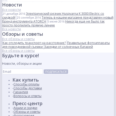
Новости
Все новости
Электрический резчик Husqvarna K 3000 Electric со
21 декабря 2016
скидкой!
Теперь в нашем магазине представлен новый
25 сентября 2016
бренд инструмента ATORCH
Никогда еще не было так
5 июня 2016
просто пропилить прямую линию
Все новости
Обзоры и советы
Все обзоры и советы
Как отследить транспорт на расстояние?
Правильные фотоаппараты
для повседневной съемки
Зарядки от солнечных батарей
Все обзоры и советы
Будьте в курсе!
Новости, обзоры и акции
ПОДПИСАТЬСЯ
Как купить
Способы оплаты
Способы доставки
Гарантия
Вопросы и ответы
Пресс-центр
Акции и скидки
Обзоры и советы
Фотогалерея