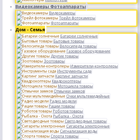
Видеокамеры Фотоаппараты
Видеокамеры
Трейл фотокамеры
Фотоаппараты
Дом - Семья
Батареи солнечные
Бытовые товары
Велосипеда товары
Газовое оборудование
Другие товары
Зоотовары
Измерители-контролеры
Инструменты сада
Картинг запчасти
Квадрокоптеры
Мотоцикла товары
Отмычки замков
Очки мультемидийные
Радио модели
Рации товары
Роботов товары
Рыбалка - Охота
Светодиодные товары
Сигареты электронные
Сигнализация воды
Спорта товары