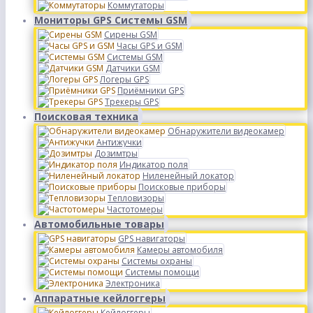
Коммутаторы
Мониторы GPS Системы GSM
Сирены GSM
Часы GPS и GSM
Системы GSM
Датчики GSM
Логеры GPS
Приёмники GPS
Трекеры GPS
Поисковая техника
Обнаружители видеокамер
Антижучки
Дозимтры
Индикатор поля
Ниленейный локатор
Поисковые приборы
Тепловизоры
Частотомеры
Автомобильные товары
GPS навигаторы
Камеры автомобиля
Системы охраны
Системы помощи
Электроника
Аппаратные кейлоггеры
Кейлоггеры