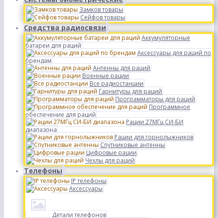
Замков товары
Сейфов товары
Средства радиосвязи
Аккумуляторные
батареи для раций
Аксессуары для раций по
брендам
Антенны для раций
Военные рации
Все радиостанции
Гарнитуры для раций
Программаторы для раций
Программное
обеспечение для раций
Рации 27МГц СИ-БИ
диапазона
Рации для горнолыжников
Спутниковые антенны
Цифровые рации
Чехлы для раций
Телефоны
IP телефоны
Аксессуары
Детали телефонов