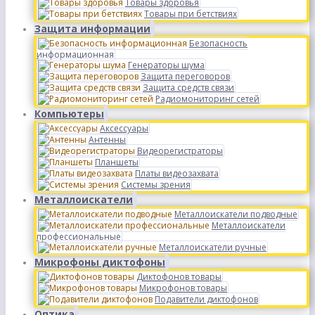
Товары здоровья
Товары при бетствиях
Защита информации
Безопасность
информационная
Генераторы шума
Защита переговоров
Защита средств связи
Радиомониторинг сетей
Компьютеры
Аксессуары
Антенны
Видеорегистраторы
Планшеты
Платы видеозахвата
Системы зрения
Металлоискатели
Металлоискатели подводные
Металлоискатели
профессиональные
Металлоискатели ручные
Микрофоны диктофоны
Диктофонов товары
Микрофонов товары
Подавители диктофонов
Оптика