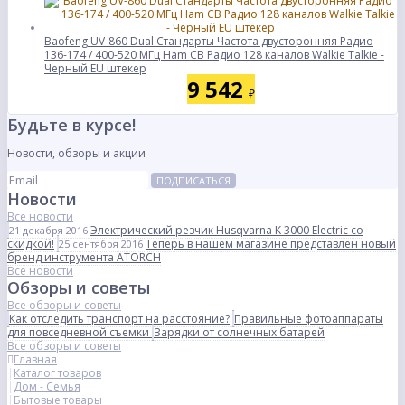
Baofeng UV-860 Dual Стандарты Частота двусторонняя Радио
136-174 / 400-520 МГц Ham CB Радио 128 каналов Walkie Talkie -
Черный EU штекер
9 542
₽
Будьте в курсе!
Новости, обзоры и акции
ПОДПИСАТЬСЯ
Новости
Все новости
Электрический резчик Husqvarna K 3000 Electric со
21 декабря 2016
скидкой!
Теперь в нашем магазине представлен новый
25 сентября 2016
бренд инструмента ATORCH
Все новости
Обзоры и советы
Все обзоры и советы
Как отследить транспорт на расстояние?
Правильные фотоаппараты
для повседневной съемки
Зарядки от солнечных батарей
Все обзоры и советы
Главная
Каталог товаров
Дом - Семья
Бытовые товары