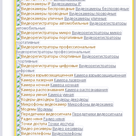
Видеокамеры IP
Видеокамеры беспроводные
Видеокамеры проводные
Видеокамеры уличные
Видеорегистраторы
автомобильные
Видеорегистраторы микро
Видеорегистраторы
портативные
Видеорегистраторы профессиональные
Видеорегистраторы
спортивные
Видеорегистраторы
цифровые
Камера взрывозащищенная
Камера лазерная
Камера ночная
Камера распознавания
Камера умная
Кодеры-декодеры
Микрофоны видеокамер
Модемы
Передатчики видеосигнала
Радио няня
Точки доступа
Видео ресиверы
Видеотелефоны