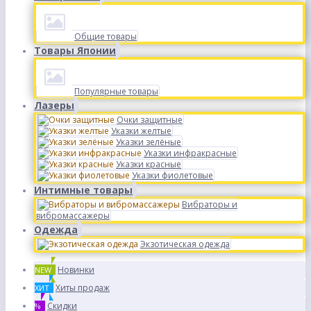
Общие товары
Товары Японии
Популярные товары
Лазеры
Очки защитные
Указки желтые
Указки зелёные
Указки инфракрасные
Указки красные
Указки фиолетовые
Интимные товары
Вибраторы и
вибромассажеры
Одежда
Экзотическая одежда
Новинки
NEW
Хиты продаж
ХИТ
Скидки
%