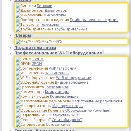
Бинокли
Дальномеры
Микроскопы
Приборы ночного видения
Телескопы
Трубы зрительные
Плееры
MP3/MP4/PS
Подавители связи
Профессиональное Wi-Fi оборудование
CWDM
GPON
VoIP телефония
Wi-Fi антенны
Wi-Fi оборудование
Видеонаблюдение
Грозозащита
Коммутаторы
Комплектующие
Магистральные радиомосты
Маршрутизаторы
Оборудование Powerline
Радиосвязь WISP
Сети LoRa для IoT
Сотовая связь
Системы биометрические