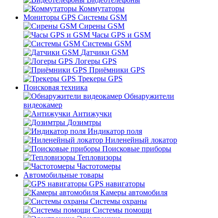
Коммутаторы
Мониторы GPS Системы GSM
Сирены GSM
Часы GPS и GSM
Системы GSM
Датчики GSM
Логеры GPS
Приёмники GPS
Трекеры GPS
Поисковая техника
Обнаружители
видеокамер
Антижучки
Дозимтры
Индикатор поля
Ниленейный локатор
Поисковые приборы
Тепловизоры
Частотомеры
Автомобильные товары
GPS навигаторы
Камеры автомобиля
Системы охраны
Системы помощи