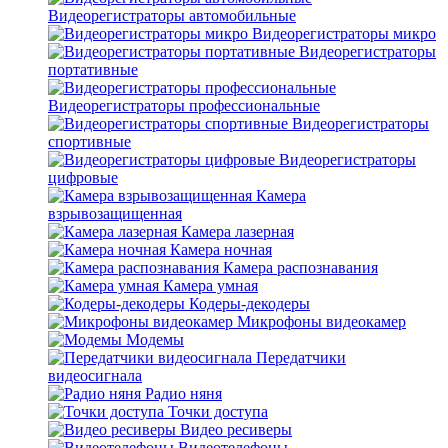
Видеорегистраторы автомобильные
Видеорегистраторы микро
Видеорегистраторы
портативные
Видеорегистраторы профессиональные
Видеорегистраторы
спортивные
Видеорегистраторы
цифровые
Камера
взрывозащищенная
Камера лазерная
Камера ночная
Камера распознавания
Камера умная
Кодеры-декодеры
Микрофоны видеокамер
Модемы
Передатчики
видеосигнала
Радио няня
Точки доступа
Видео ресиверы
Видеотелефоны