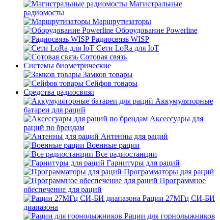
Магистральные
радиомосты
Маршрутизаторы
Оборудование Powerline
Радиосвязь WISP
Сети LoRa для IoT
Сотовая связь
Системы биометрические
Замков товары
Сейфов товары
Средства радиосвязи
Аккумуляторные
батареи для раций
Аксессуары для
раций по брендам
Антенны для раций
Военные рации
Все радиостанции
Гарнитуры для раций
Программаторы для раций
Программное
обеспечение для раций
Рации 27МГц СИ-БИ
диапазона
Рации для горнолыжников