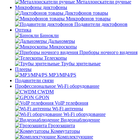
Металлоискатели ручные
Микрофоны диктофоны
Диктофонов товары
Микрофонов товары
Подавители диктофонов
Оптика
Бинокли
Дальномеры
Микроскопы
Приборы ночного видения
Телескопы
Трубы зрительные
Плееры
MP3/MP4/PS
Подавители связи
Профессиональное Wi-Fi оборудование
CWDM
GPON
VoIP телефония
Wi-Fi антенны
Wi-Fi оборудование
Видеонаблюдение
Грозозащита
Коммутаторы
Комплектующие