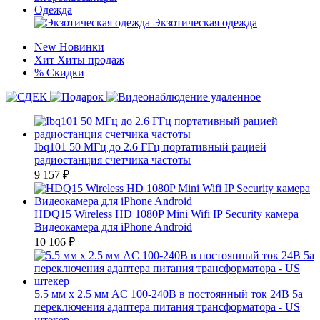
Одежда
Экзотическая одежда
New
Новинки
Хит
Хиты продаж
%
Скидки
Ibq101 50 МГц до 2.6 ГГц портативный рацией
радиостанция счетчика частоты
9 157
₽
HDQ15 Wireless HD 1080P Mini Wifi IP Security камера
Видеокамера для iPhone Android
10 106
₽
5.5 мм х 2.5 мм AC 100-240В в постоянный ток 24В 5а
переключения адаптера питания трансформатора - US
штекер