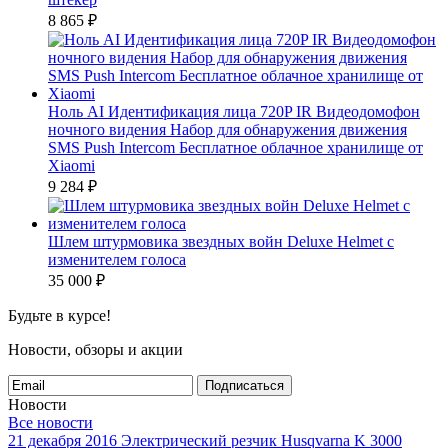
8 865
₽
Ноль AI Идентификация лица 720P IR Видеодомофон
ночного видения Набор для обнаружения движения
SMS Push Intercom Бесплатное облачное хранилище от
Xiaomi
9 284
₽
Шлем штурмовика звездных войн Deluxe Helmet с
изменителем голоса
35 000
₽
Будьте в курсе!
Новости, обзоры и акции
Подписаться
Новости
Все новости
21 декабря 2016
Электрический резчик Husqvarna K 3000