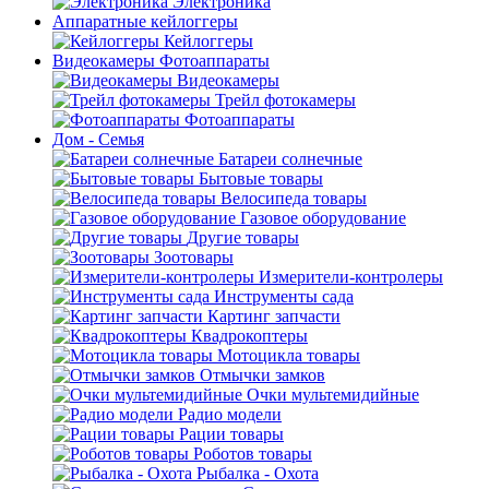
Электроника
Аппаратные кейлоггеры
Кейлоггеры
Видеокамеры Фотоаппараты
Видеокамеры
Трейл фотокамеры
Фотоаппараты
Дом - Семья
Батареи солнечные
Бытовые товары
Велосипеда товары
Газовое оборудование
Другие товары
Зоотовары
Измерители-контролеры
Инструменты сада
Картинг запчасти
Квадрокоптеры
Мотоцикла товары
Отмычки замков
Очки мультемидийные
Радио модели
Рации товары
Роботов товары
Рыбалка - Охота