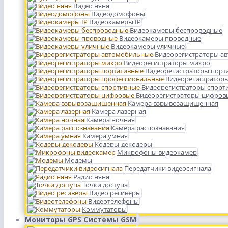
Видео няня
Видеодомофоны
Видеокамеры IP
Видеокамеры беспроводные
Видеокамеры проводные
Видеокамеры уличные
Видеорегистраторы а
Видеорегистраторы микро
Видеорегистраторы порт
Видеорегистратор
Видеорегистраторы спорт
Видеорегистраторы цифров
Камера взрывозащищенная
Камера лазерная
Камера ночная
Камера распознавания
Камера умная
Кодеры-декодеры
Микрофоны видеокамер
Модемы
Передатчики видеосигнала
Радио няня
Точки доступа
Видео ресиверы
Видеотелефоны
Коммутаторы
Мониторы GPS Системы GSM