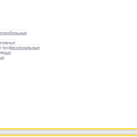
втомобильные
ативные
ы профессиональные
ивные
ые