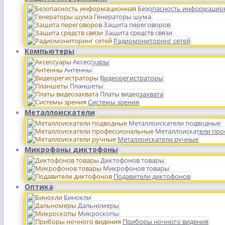
Безопасность информацио
Генераторы шума
Защита переговоров
Защита средств связи
Радиомониторинг сетей
Компьютеры
Аксессуары
Антенны
Видеорегистраторы
Планшеты
Платы видеозахвата
Системы зрения
Металлоискатели
Металлоискатели подводные
Металлоискатели пр
Металлоискатели ручные
Микрофоны диктофоны
Диктофонов товары
Микрофонов товары
Подавители диктофонов
Оптика
Бинокли
Дальномеры
Микроскопы
Приборы ночного видения