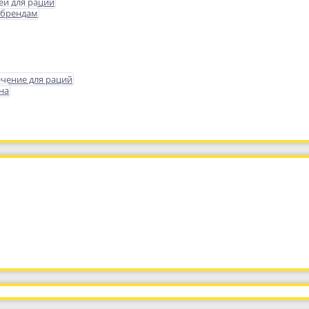
еи для раций
 брендам
чение для раций
на