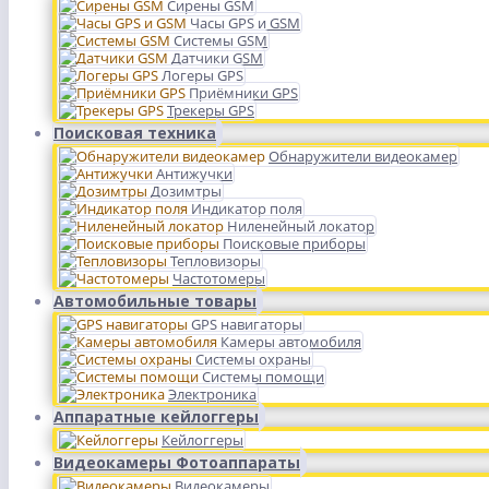
Сирены GSM
Часы GPS и GSM
Системы GSM
Датчики GSM
Логеры GPS
Приёмники GPS
Трекеры GPS
Поисковая техника
Обнаружители видеокамер
Антижучки
Дозимтры
Индикатор поля
Ниленейный локатор
Поисковые приборы
Тепловизоры
Частотомеры
Автомобильные товары
GPS навигаторы
Камеры автомобиля
Системы охраны
Системы помощи
Электроника
Аппаратные кейлоггеры
Кейлоггеры
Видеокамеры Фотоаппараты
Видеокамеры