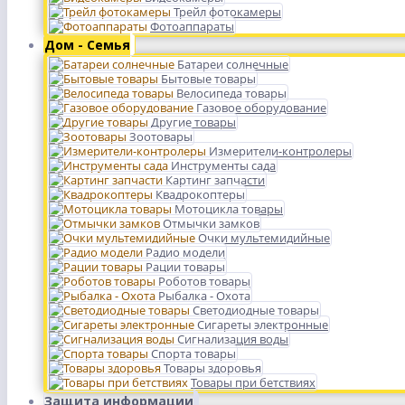
Трейл фотокамеры
Фотоаппараты
Дом - Семья
Батареи солнечные
Бытовые товары
Велосипеда товары
Газовое оборудование
Другие товары
Зоотовары
Измерители-контролеры
Инструменты сада
Картинг запчасти
Квадрокоптеры
Мотоцикла товары
Отмычки замков
Очки мультемидийные
Радио модели
Рации товары
Роботов товары
Рыбалка - Охота
Светодиодные товары
Сигареты электронные
Сигнализация воды
Спорта товары
Товары здоровья
Товары при бетствиях
Защита информации