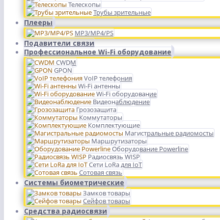
Телескопы
Трубы зрительные
Плееры
MP3/MP4/PS
Подавители связи
Профессиональное Wi-Fi оборудование
CWDM
GPON
VoIP телефония
Wi-Fi антенны
Wi-Fi оборудование
Видеонаблюдение
Грозозащита
Коммутаторы
Комплектующие
Магистральные радиомосты
Маршрутизаторы
Оборудование Powerline
Радиосвязь WISP
Сети LoRa для IoT
Сотовая связь
Системы биометрические
Замков товары
Сейфов товары
Средства радиосвязи