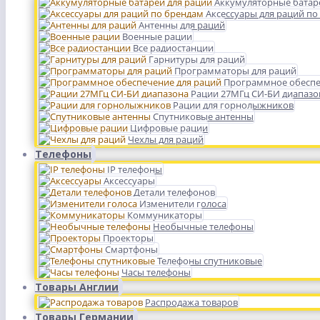
Аккумуляторные батар
Аксессуары для раций по
Антенны для раций
Военные рации
Все радиостанции
Гарнитуры для раций
Программаторы для раций
Программное обеспе
Рации 27МГц СИ-БИ диапазо
Рации для горнолыжников
Спутниковые антенны
Цифровые рации
Чехлы для раций
Телефоны
IP телефоны
Аксессуары
Детали телефонов
Изменители голоса
Коммуникаторы
Необычные телефоны
Проекторы
Смартфоны
Телефоны спутниковые
Часы телефоны
Товары Англии
Распродажа товаров
Товары Германии