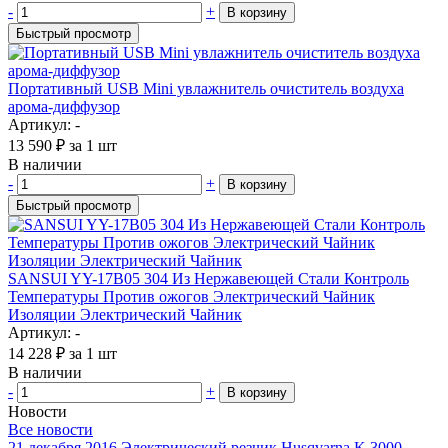
-
+
В корзину
Быстрый просмотр
Портативный USB Mini увлажнитель очиститель воздуха
арома-диффузор
Артикул: -
13 590
₽
за 1 шт
В наличии
-
+
В корзину
Быстрый просмотр
SANSUI YY-17B05 304 Из Нержавеющей Стали Контроль
Температуры Против ожогов Электрический Чайник
Изоляции Электрический Чайник
Артикул: -
14 228
₽
за 1 шт
В наличии
-
+
В корзину
Новости
Все новости
21 декабря 2016
Электрический резчик Husqvarna K 3000