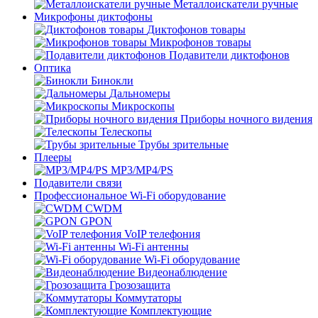
Металлоискатели ручные
Микрофоны диктофоны
Диктофонов товары
Микрофонов товары
Подавители диктофонов
Оптика
Бинокли
Дальномеры
Микроскопы
Приборы ночного видения
Телескопы
Трубы зрительные
Плееры
MP3/MP4/PS
Подавители связи
Профессиональное Wi-Fi оборудование
CWDM
GPON
VoIP телефония
Wi-Fi антенны
Wi-Fi оборудование
Видеонаблюдение
Грозозащита
Коммутаторы
Комплектующие