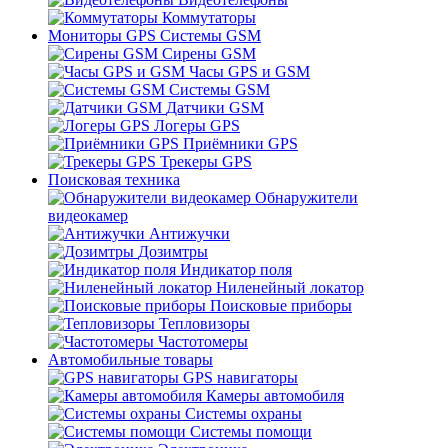
Коммутаторы
Мониторы GPS Системы GSM
Сирены GSM
Часы GPS и GSM
Системы GSM
Датчики GSM
Логеры GPS
Приёмники GPS
Трекеры GPS
Поисковая техника
Обнаружители
видеокамер
Антижучки
Дозимтры
Индикатор поля
Ниленейный локатор
Поисковые приборы
Тепловизоры
Частотомеры
Автомобильные товары
GPS навигаторы
Камеры автомобиля
Системы охраны
Системы помощи