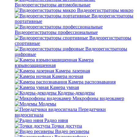
Видеорегистраторы автомобильные
Видеорегистраторы микро
Видеорегистраторы
портативные
Видеорегистраторы профессиональные
Видеорегистраторы
спортивные
Видеорегистраторы
цифровые
Камера
взрывозащищенная
Камера лазерная
Камера ночная
Камера распознавания
Камера умная
Кодеры-декодеры
Микрофоны видеокамер
Модемы
Передатчики
видеосигнала
Радио няня
Точки доступа
Видео ресиверы
Видеотелефоны