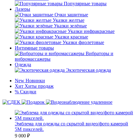
Популярные товары
Лазеры
Очки защитные
Указки желтые
Указки зелёные
Указки инфракрасные
Указки красные
Указки фиолетовые
Интимные товары
Вибраторы и
вибромассажеры
Одежда
Экзотическая одежда
New
Новинки
Хит
Хиты продаж
%
Скидки
Эмблема для одежды со скрытой видео/фото камерой
5M пикселей.
9 000
₽