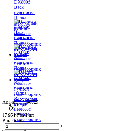
Артикул: 1330029
(0)
17 954 ₽
за 1 шт
В наличии
-
+