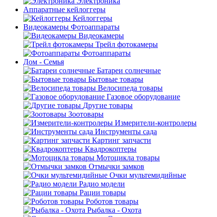
Электроника
Аппаратные кейлоггеры
Кейлоггеры
Видеокамеры Фотоаппараты
Видеокамеры
Трейл фотокамеры
Фотоаппараты
Дом - Семья
Батареи солнечные
Бытовые товары
Велосипеда товары
Газовое оборудование
Другие товары
Зоотовары
Измерители-контролеры
Инструменты сада
Картинг запчасти
Квадрокоптеры
Мотоцикла товары
Отмычки замков
Очки мультемидийные
Радио модели
Рации товары
Роботов товары
Рыбалка - Охота