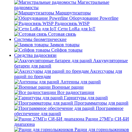
Магистральные
радиомосты
Маршрутизаторы
Оборудование Powerline
Радиосвязь WISP
Сети LoRa для IoT
Сотовая связь
Системы биометрические
Замков товары
Сейфов товары
Средства радиосвязи
Аккумуляторные
батареи для раций
Аксессуары для
раций по брендам
Антенны для раций
Военные рации
Все радиостанции
Гарнитуры для раций
Программаторы для раций
Программное
обеспечение для раций
Рации 27МГц СИ-БИ
диапазона
Рации для горнолыжников