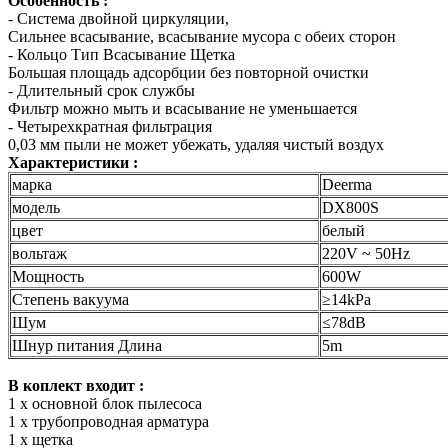
Особенность :
- Система двойной циркуляции,
Сильнее всасывание, всасывание мусора с обеих сторон
- Кольцо Тип Всасывание Щетка
Большая площадь адсорбции без повторной очистки
- Длительный срок службы
Фильтр можно мыть и всасывание не уменьшается
- Четырехкратная фильтрация
0,03 мм пыли не может убежать, удаляя чистый воздух
Характеристики :
марка
Deerma
модель
DX800S
цвет
белый
вольтаж
220V ~ 50Hz
Мощность
600W
Степень вакуума
≥14kPa
Шум
≤78dB
Шнур питания Длина
5m
В коплект входит :
1 х основной блок пылесоса
1 х трубопроводная арматура
1 х щетка