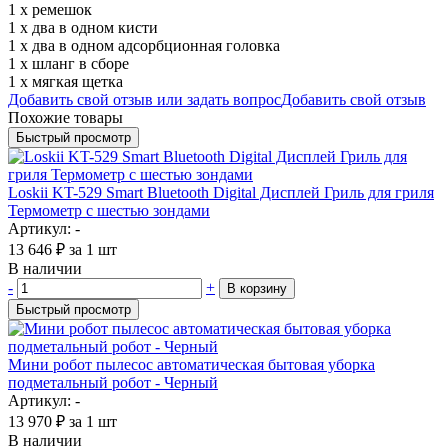
1 х ремешок
1 х два в одном кисти
1 х два в одном адсорбционная головка
1 х шланг в сборе
1 х мягкая щетка
Добавить свой отзыв или задать вопрос
Добавить свой отзыв
Похожие товары
Быстрый просмотр
Loskii KT-529 Smart Bluetooth Digital Дисплей Гриль для гриля
Термометр с шестью зондами
Артикул: -
13 646
₽
за 1 шт
В наличии
-
+
В корзину
Быстрый просмотр
Мини робот пылесос автоматическая бытовая уборка
подметальный робот - Черный
Артикул: -
13 970
₽
за 1 шт
В наличии