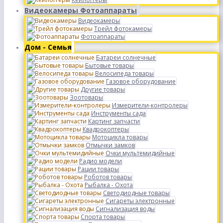
Видеокамеры Фотоаппараты
Видеокамеры
Трейл фотокамеры
Фотоаппараты
Дом - Семья
Батареи солнечные
Бытовые товары
Велосипеда товары
Газовое оборудование
Другие товары
Зоотовары
Измерители-контролеры
Инструменты сада
Картинг запчасти
Квадрокоптеры
Мотоцикла товары
Отмычки замков
Очки мультемидийные
Радио модели
Рации товары
Роботов товары
Рыбалка - Охота
Светодиодные товары
Сигареты электронные
Сигнализация воды
Спорта товары