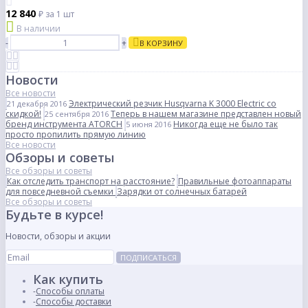
12 840
₽
за 1 шт
В наличии
-
+
В КОРЗИНУ
Новости
Все новости
Электрический резчик Husqvarna K 3000 Electric со
21 декабря 2016
скидкой!
Теперь в нашем магазине представлен новый
25 сентября 2016
бренд инструмента ATORCH
Никогда еще не было так
5 июня 2016
просто пропилить прямую линию
Все новости
Обзоры и советы
Все обзоры и советы
Как отследить транспорт на расстояние?
Правильные фотоаппараты
для повседневной съемки
Зарядки от солнечных батарей
Все обзоры и советы
Будьте в курсе!
Новости, обзоры и акции
ПОДПИСАТЬСЯ
Как купить
Способы оплаты
Способы доставки