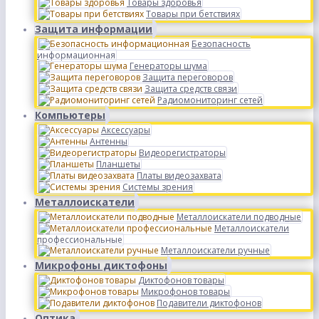
Товары здоровья
Товары при бетствиях
Защита информации
Безопасность
информационная
Генераторы шума
Защита переговоров
Защита средств связи
Радиомониторинг сетей
Компьютеры
Аксессуары
Антенны
Видеорегистраторы
Планшеты
Платы видеозахвата
Системы зрения
Металлоискатели
Металлоискатели подводные
Металлоискатели
профессиональные
Металлоискатели ручные
Микрофоны диктофоны
Диктофонов товары
Микрофонов товары
Подавители диктофонов
Оптика