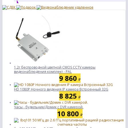
1.2г беспроводной цветной CMOS CCTV камеры
видеонаблюдения комплект - PAL
9 860
₽
HD 1080P Ночного видения IP камера Встроенный 32G
8 825
₽
Часы - будильник/Домик с DVR камерой.
10 800
₽