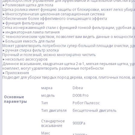
Двухскоростное управление для эффективной и тщательной очистки в р
● Роликовая щетка для пола
Щетка ролика имеет функцию защиты от блокировки, может легко убира
● Многоступенчатая циклонная сепарационная система
Обеспечение более эффективного очищающего эффекта
● функция фильтрации
Сетка из нержавеющей стали с функцией тонкой фильтрации, удобная 
● индикаторная лампа питания
С технологическим чувством, позволяет вам видеть данные о мощности
● Большая емкость для пыли
Может удовлетворить потребности супер-большой площади очистки, у
● ручная стирка фильтр хлопка
Прочный и полезный, можно многократно чистить
● несколько аксессуаров
Длинное всасывание, квадратная щетка 2-в-1, мягкая перьевая щетка, у
комплект, могут удовлетворить различные потребности
● Приложения
Подходит для уборки твердых пород дерева, ковров, плиточных полов, ав
марка
Dibea
модель
D008 Pro
Основные
параметры
Тип
Робот Пылесос
Тип двигателя
бесщеточный двигатель
Стандартное
9000Pa
всасывание
Макс