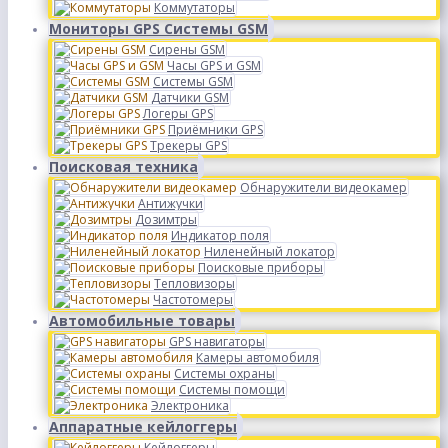
Коммутаторы
Мониторы GPS Системы GSM
Сирены GSM
Часы GPS и GSM
Системы GSM
Датчики GSM
Логеры GPS
Приёмники GPS
Трекеры GPS
Поисковая техника
Обнаружители видеокамер
Антижучки
Дозимтры
Индикатор поля
Ниленейный локатор
Поисковые приборы
Тепловизоры
Частотомеры
Автомобильные товары
GPS навигаторы
Камеры автомобиля
Системы охраны
Системы помощи
Электроника
Аппаратные кейлоггеры
Кейлоггеры