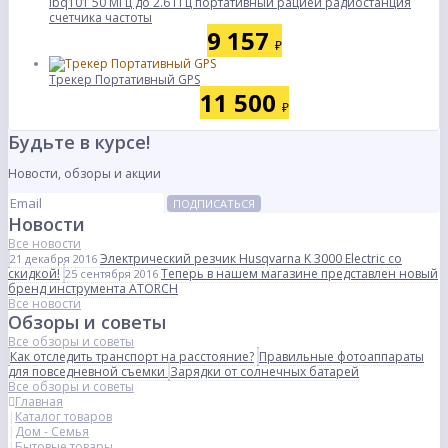
Ibq101 50 МГц до 2.6 ГГц портативный рацией радиостанция
счетчика частоты
9 157
₽
Трекер Портативный GPS
11 500
₽
Будьте в курсе!
Новости, обзоры и акции
ПОДПИСАТЬСЯ
Новости
Все новости
Электрический резчик Husqvarna K 3000 Electric со
21 декабря 2016
скидкой!
Теперь в нашем магазине представлен новый
25 сентября 2016
бренд инструмента ATORCH
Все новости
Обзоры и советы
Все обзоры и советы
Как отследить транспорт на расстояние?
Правильные фотоаппараты
для повседневной съемки
Зарядки от солнечных батарей
Все обзоры и советы
Главная
Каталог товаров
Дом - Семья
Бытовые товары