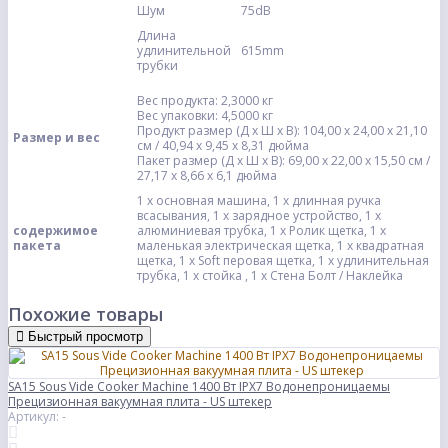
Шум
75dB
Длина
удлинительной
615mm
трубки
Вес продукта: 2,3000 кг
Вес упаковки: 4,5000 кг
Продукт размер (Д х Ш х В): 104,00 х 24,00 х 21,10
Размер и вес
см / 40,94 х 9,45 х 8,31 дюйма
Пакет размер (Д х Ш х В): 69,00 х 22,00 х 15,50 см /
27,17 х 8,66 х 6,1 дюйма
1 х основная машина, 1 х длинная ручка
всасывания, 1 х зарядное устройство, 1 х
содержимое
алюминиевая трубка, 1 х Ролик щетка, 1 х
пакета
маленькая электрическая щетка, 1 х квадратная
щетка, 1 х Soft перовая щетка, 1 х удлинительная
трубка, 1 х стойка , 1 х Стена Болт / Наклейка
Похожие товары
Быстрый просмотр
SA15 Sous Vide Cooker Machine 1400 Вт IPX7 Водонепроницаемы
Прецизионная вакуумная плита - US штекер
Артикул: -