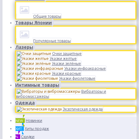
Общие товары
Товары Японии
Популярные товары
Лазеры
Очки защитные
Указки желтые
Указки зелёные
Указки инфракрасные
Указки красные
Указки фиолетовые
Интимные товары
Вибраторы и
вибромассажеры
Одежда
Экзотическая одежда
Новинки
NEW
Хиты продаж
ХИТ
Скидки
%