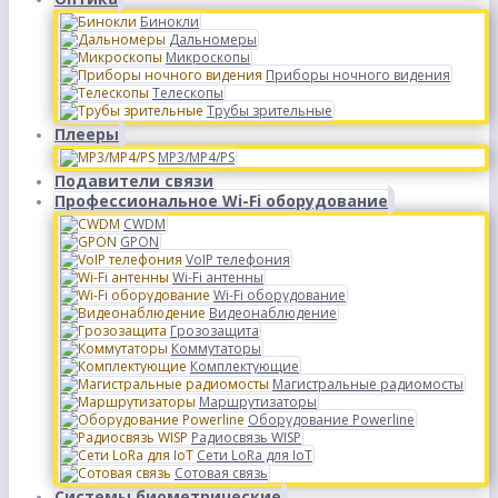
Бинокли
Дальномеры
Микроскопы
Приборы ночного видения
Телескопы
Трубы зрительные
Плееры
MP3/MP4/PS
Подавители связи
Профессиональное Wi-Fi оборудование
CWDM
GPON
VoIP телефония
Wi-Fi антенны
Wi-Fi оборудование
Видеонаблюдение
Грозозащита
Коммутаторы
Комплектующие
Магистральные радиомосты
Маршрутизаторы
Оборудование Powerline
Радиосвязь WISP
Сети LoRa для IoT
Сотовая связь
Системы биометрические