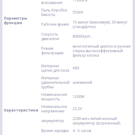
17000Pa
всасывания
Пыль Коробка
550ml
Емкость
Параметры
15 минут (максимум), 30 минут
функции
Рабочее время
(стандартно)
Скорость
80000rpm
двигателя
многоэтапный циклон и ручная
Режим
стирка высокоэффективный
фильтрации
фильтр хлопка
Материал
ABS
щетки для пола
Материал
удлинительной
алюминий
трубки
Номинальная
1200W
мощность
Номинальное
22.2V
Характеристики
напряжение:
2200 мАч литий-ионный
аккумулятор
аккумулятор (встроенный)
Время зарядки
4 - 5 часов