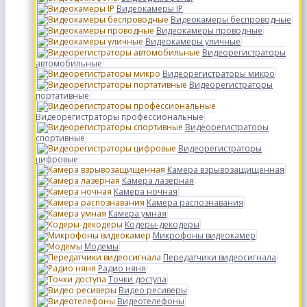
Видеокамеры IP
Видеокамеры беспроводные
Видеокамеры проводные
Видеокамеры уличные
Видеорегистраторы
автомобильные
Видеорегистраторы микро
Видеорегистраторы
портативные
Видеорегистраторы профессиональные
Видеорегистраторы
спортивные
Видеорегистраторы
цифровые
Камера взрывозащищенная
Камера лазерная
Камера ночная
Камера распознавания
Камера умная
Кодеры-декодеры
Микрофоны видеокамер
Модемы
Передатчики видеосигнала
Радио няня
Точки доступа
Видео ресиверы
Видеотелефоны