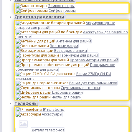
Замков товары
Сейфов товары
Средства радиосвязи
Аккумуляторные
батареи для раций
Аксессуары для раций по
брендам
Антенны для раций
Военные рации
Все радиостанции
Гарнитуры для раций
Программаторы для раций
Программное
обеспечение для раций
Рации 27МГц СИ-БИ
диапазона
Рации для горнолыжников
Спутниковые антенны
Цифровые рации
Чехлы для раций
Телефоны
IP телефоны
Аксессуары
Детали телефонов