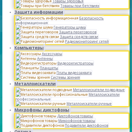
Товары здоровья
Товары при бетствиях
Защита информации
Безопасность
информационная
Генераторы шума
Защита переговоров
Защита средств связи
Радиомониторинг сетей
Компьютеры
Аксессуары
Антенны
Видеорегистраторы
Планшеты
Платы видеозахвата
Системы зрения
Металлоискатели
Металлоискатели подводные
Металлоискатели
профессиональные
Металлоискатели ручные
Микрофоны диктофоны
Диктофонов товары
Микрофонов товары
Подавители диктофонов
Оптика