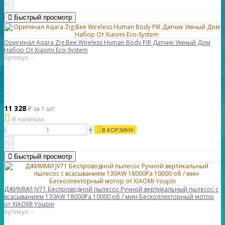
Быстрый просмотр
Оригинал Aqara Zig.Bee Wireless Human Body PIR Датчик Умный Дом
Набор От Xiaomi Eco-System
Артикул: -
11 328
₽
за 1 шт
В наличии
-
+
В КОРЗИНУ
Быстрый просмотр
ДЖИММИ JV71 Беспроводной пылесос Ручной вертикальный пылесос с
всасыванием 130AW 18000Pa 10000 об / мин Бесколлекторный мотор
от XIAOMI Youpin
Артикул: -