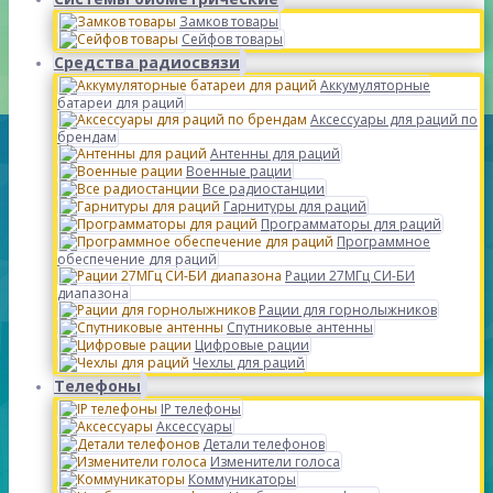
Замков товары
Сейфов товары
Средства радиосвязи
Аккумуляторные
батареи для раций
Аксессуары для раций по
брендам
Антенны для раций
Военные рации
Все радиостанции
Гарнитуры для раций
Программаторы для раций
Программное
обеспечение для раций
Рации 27МГц СИ-БИ
диапазона
Рации для горнолыжников
Спутниковые антенны
Цифровые рации
Чехлы для раций
Телефоны
IP телефоны
Аксессуары
Детали телефонов
Изменители голоса
Коммуникаторы