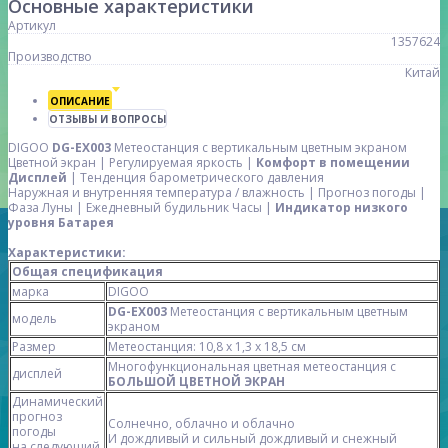
Основные характеристики
Артикул
1357624
Производство
Китай
ОПИСАНИЕ
ОТЗЫВЫ И ВОПРОСЫ
DIGOO
DG-EX003
Метеостанция с вертикальным цветным экраном
Цветной экран | Регулируемая яркость |
Комфорт в помещении
Дисплей
| Тенденция барометрического давления
Наружная и внутренняя температура / влажность | Прогноз погоды |
Фаза Луны | Ежедневный будильник Часы |
Индикатор низкого
уровня Батарея
Характеристики:
Общая спецификация
марка
DIGOO
DG-EX003
Метеостанция с вертикальным цветным
модель
экраном
Размер
Метеостанция: 10,8 х 1,3 х 18,5 см
Многофункциональная цветная метеостанция с
дисплей
БОЛЬШОЙ ЦВЕТНОЙ ЭКРАН
Динамический
прогноз
Солнечно, облачно и облачно
погоды
И дождливый и сильный дождливый и снежный
на следующий