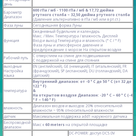
день
600 гПа / мб - 1100 гПа / мб
& 17,72 дюйма
Барометр
ртутного столба ~ 32,50 дюйма ртутного столба
Диапазон
(Давление альтернативно в гПа / мб или в рт.ст.)
Фаза луны
Сегодняшняя форма Луны
Ежедневный будильник и календарь
Макс. / Мин. Температура / влажность Дисплей
функция
Вход и выход Температура и влажность (° C / ° F)
Фаза луны и атмосферное давление и
предупреждение о морозе На открытом воздухе
С отверстием на спине для подвешивания
Рабочий путь
С поддержкой на спине для стояния
выходные
EN (английский), GE (немецкий), IT (итальянский), FR
Настройка
(французский), SP (испанский), DU (голландский), DA
языка
(датский)
Внутренний диапазон: от -0 ° C до 50 ° C (от 32 до
122 ° F)
температура
&
На открытом воздухе Диапазон: -20 ° C ~ 60 ° C (-4
° F ~ 140 ° F)
Диапазон входов и выходов: 20% относительной
влажность
влажности ~ 95% относительной влажности
датчик
Максимальная поддержка add1 наружного датчика
Беспроводной
Макс к
60 meters
на открытой площадке
диапазон
DC-POWER: доступ DC5.0V