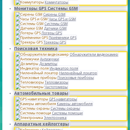
Коммутаторы
Мониторы GPS Системы GSM
Сирены GSM
Часы GPS и GSM
Системы GSM
Датчики GSM
Логеры GPS
Приёмники GPS
Трекеры GPS
Поисковая техника
Обнаружители видеокамер
Антижучки
Дозимтры
Индикатор поля
Ниленейный локатор
Поисковые приборы
Тепловизоры
Частотомеры
Автомобильные товары
GPS навигаторы
Камеры автомобиля
Системы охраны
Системы помощи
Электроника
Аппаратные кейлоггеры
Кейлоггеры