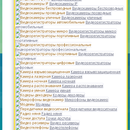
Видеокамеры IP
Видеокамеры беспроводные
Видеокамеры проводные
Видеокамеры уличные
Видеорегистраторы
автомобильные
Видеорегистраторы микро
Видеорегистраторы
портативные
Видеорегистраторы профессиональные
Видеорегистраторы
спортивные
Видеорегистраторы
цифровые
Камера взрывозащищенная
Камера лазерная
Камера ночная
Камера распознавания
Камера умная
Кодеры-декодеры
Микрофоны видеокамер
Модемы
Передатчики видеосигнала
Радио няня
Точки доступа
Видео ресиверы
Видеотелефоны