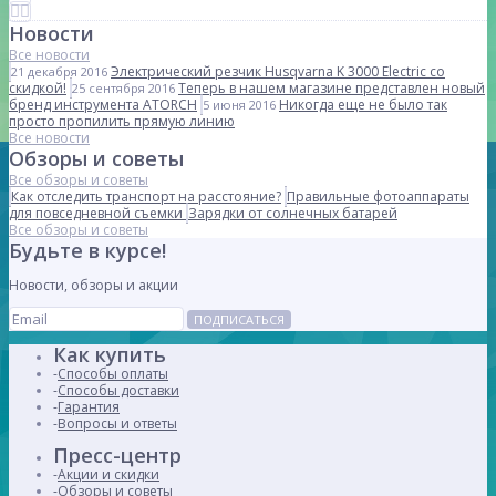
Новости
Все новости
Электрический резчик Husqvarna K 3000 Electric со
21 декабря 2016
скидкой!
Теперь в нашем магазине представлен новый
25 сентября 2016
бренд инструмента ATORCH
Никогда еще не было так
5 июня 2016
просто пропилить прямую линию
Все новости
Обзоры и советы
Все обзоры и советы
Как отследить транспорт на расстояние?
Правильные фотоаппараты
для повседневной съемки
Зарядки от солнечных батарей
Все обзоры и советы
Будьте в курсе!
Новости, обзоры и акции
ПОДПИСАТЬСЯ
Как купить
Способы оплаты
Способы доставки
Гарантия
Вопросы и ответы
Пресс-центр
Акции и скидки
Обзоры и советы