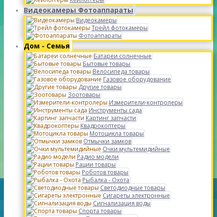
Видеокамеры Фотоаппараты
Видеокамеры
Трейл фотокамеры
Фотоаппараты
Дом - Семья
Батареи солнечные
Бытовые товары
Велосипеда товары
Газовое оборудование
Другие товары
Зоотовары
Измерители-контролеры
Инструменты сада
Картинг запчасти
Квадрокоптеры
Мотоцикла товары
Отмычки замков
Очки мультемидийные
Радио модели
Рации товары
Роботов товары
Рыбалка - Охота
Светодиодные товары
Сигареты электронные
Сигнализация воды
Спорта товары