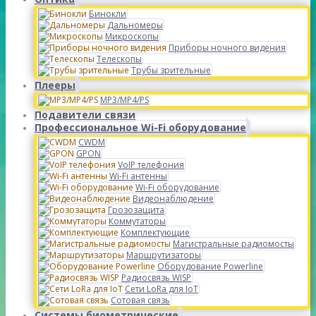
Бинокли
Дальномеры
Микроскопы
Приборы ночного видения
Телескопы
Трубы зрительные
Плееры
MP3/MP4/PS
Подавители связи
Профессиональное Wi-Fi оборудование
CWDM
GPON
VoIP телефония
Wi-Fi антенны
Wi-Fi оборудование
Видеонаблюдение
Грозозащита
Коммутаторы
Комплектующие
Магистральные радиомосты
Маршрутизаторы
Оборудование Powerline
Радиосвязь WISP
Сети LoRa для IoT
Сотовая связь
Системы биометрические