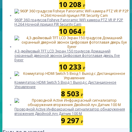
10 208
₽
960P 360 градусов Fisheye Panoramic WiFi камера PTZ VR IP P2P
H.264 Ночной прицел PIR Security Cam
10 064
₽
4,3-дюймовый TFT LCD Экран 150 градусов Домашний
охранный дверной звонок Цифровая фотоглавая дверь Eye
Eyeer
10 233
₽
Коммутатор HDMI Switch 5 Вход 1 Выход с Дистанционное
Управление
8 503
₽
Проводной Active Инфракрасный сигнализатор обнаружения
вторжения Двойной луч Датчик 100 M
9 297
₽