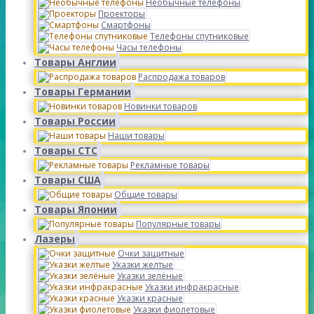
Необычные телефоны
Проекторы
Смартфоны
Телефоны спутниковые
Часы телефоны
Товары Англии
Распродажа товаров
Товары Германии
Новинки товаров
Товары России
Наши товары
Товары СТС
Рекламные товары
Товары США
Общие товары
Товары Японии
Популярные товары
Лазеры
Очки защитные
Указки желтые
Указки зелёные
Указки инфракрасные
Указки красные
Указки фиолетовые