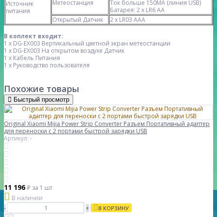
Метеостанция
Ток больше 150MA (линия USB)
Источник
Батарея: 2 х LR6 AA
питания
Открытый Датчик
2 х LR03 AAA
В коплект входит:
1 х DG-EX003 Вертикальный цветной экран метеостанции
1 х DG-EX003 На открытом воздухе Датчик
1 х Кабель Питания
1 х Руководство пользователя
Похожие товары
Быстрый просмотр
Original Xiaomi Mijia Power Strip Converter Разъем Портативный адаптер
для переноски с 2 портами быстрой зарядки USB
Артикул: -
11 196
₽
за 1 шт
В наличии
-
+
В КОРЗИНУ