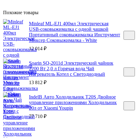
Похожие товары
Minleaf ML-EJ1 400мл Электрическая
USB-соковыжималка с одной чашкой
Портативный соковыжималка Инструмент
Миксер Соковыжималка - White
12 014
₽
Soarin SQ-2011d Электрический чайник
2200 Вт 2,0 л Горячая вода Чай
Нагреватель Котел с Светодиодный
13 812
₽
IndelB Авто Холодильник T20S Двойное
управление приложениями Холодильник
20л от Xiaomi Youpin
77 710
₽