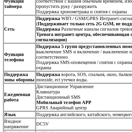
Функция
соответствии с вашим обычным временем, изб
таймера
пропустить руку / разоружить
Поддержка хронометража и снятия с охраны
Поддержка
WIFI / GSM/GPRS Интранет-сигна
(
Поддерживает только сеть 2G GSM, не подд
Сеть
Поддержка
Различные каналы сигналов трев
Тревога
интранет-центр
а, обеспечивающая 
сигнализации
)
Поддержка 5 групп предустановленных номе
выключение SMS и включение / выключение н
Функция
соответственно
телефона
Поддержка SMS-оповещения / снятия с охраны 
охраны
Поддержка
Поддержка
ворота, SOS, спальня, окно, балкон
зоны обороны
monxide, ect утечки воды.
Дистанционное Управление
Клавиатура
Ежедневная
Дистанционный SMS
работа
Мобильный телефон APP
GPRS Аварийный центр
Язык
Поддержка английского, китайского, немецког
Входное
DC5V
напряжение