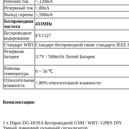
Рабочий ток
<,120mA
Резервный ток
<,80uA
Выход сирены
<,500mA
Беспроводная
433MHz
частота
Беспроводное
EV1527
кодирование
Стандарт WIFI
Стандарт беспроводной связи стандарта IEEE 80
Резервная
батарея
3.7V / 500mAh Литий Батарея
Рабочая
0 ~ 50 ℃
температура
Относительная
<,80% относительной влажности
влажность
Комплектация:
1 x Digoo DG-HOSA Беспроводной GSM / WIFI / GPRS DIY
Умный домашний охранный сигнализатор