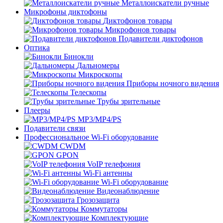
Металлоискатели ручные
Микрофоны диктофоны
Диктофонов товары
Микрофонов товары
Подавители диктофонов
Оптика
Бинокли
Дальномеры
Микроскопы
Приборы ночного видения
Телескопы
Трубы зрительные
Плееры
MP3/MP4/PS
Подавители связи
Профессиональное Wi-Fi оборудование
CWDM
GPON
VoIP телефония
Wi-Fi антенны
Wi-Fi оборудование
Видеонаблюдение
Грозозащита
Коммутаторы
Комплектующие