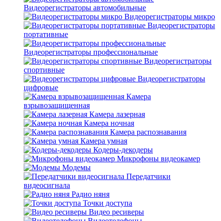
Видеорегистраторы автомобильные
Видеорегистраторы микро
Видеорегистраторы
портативные
Видеорегистраторы профессиональные
Видеорегистраторы
спортивные
Видеорегистраторы
цифровые
Камера
взрывозащищенная
Камера лазерная
Камера ночная
Камера распознавания
Камера умная
Кодеры-декодеры
Микрофоны видеокамер
Модемы
Передатчики
видеосигнала
Радио няня
Точки доступа
Видео ресиверы
Видеотелефоны