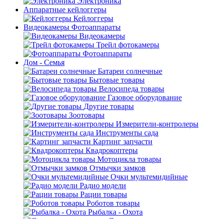
Электроника
Аппаратные кейлоггеры
Кейлоггеры
Видеокамеры Фотоаппараты
Видеокамеры
Трейл фотокамеры
Фотоаппараты
Дом - Семья
Батареи солнечные
Бытовые товары
Велосипеда товары
Газовое оборудование
Другие товары
Зоотовары
Измерители-контролеры
Инструменты сада
Картинг запчасти
Квадрокоптеры
Мотоцикла товары
Отмычки замков
Очки мультемидийные
Радио модели
Рации товары
Роботов товары
Рыбалка - Охота