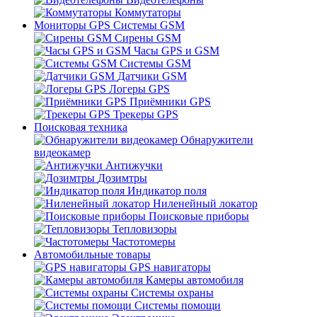
Коммутаторы
Мониторы GPS Системы GSM
Сирены GSM
Часы GPS и GSM
Системы GSM
Датчики GSM
Логеры GPS
Приёмники GPS
Трекеры GPS
Поисковая техника
Обнаружители
видеокамер
Антижучки
Дозимтры
Индикатор поля
Ниленейный локатор
Поисковые приборы
Тепловизоры
Частотомеры
Автомобильные товары
GPS навигаторы
Камеры автомобиля
Системы охраны
Системы помощи