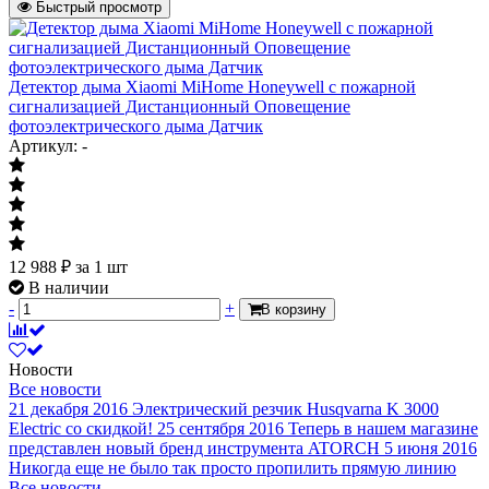
Быстрый просмотр
Детектор дыма Xiaomi MiHome Honeywell с пожарной
сигнализацией Дистанционный Оповещение
фотоэлектрического дыма Датчик
Артикул: -
12 988
₽
за 1 шт
В наличии
-
+
В корзину
Новости
Все новости
21 декабря 2016
Электрический резчик Husqvarna K 3000
Electric со скидкой!
25 сентября 2016
Теперь в нашем магазине
представлен новый бренд инструмента ATORCH
5 июня 2016
Никогда еще не было так просто пропилить прямую линию
Все новости