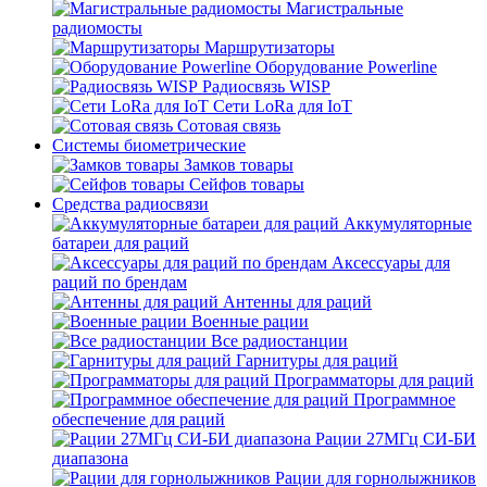
Магистральные
радиомосты
Маршрутизаторы
Оборудование Powerline
Радиосвязь WISP
Сети LoRa для IoT
Сотовая связь
Системы биометрические
Замков товары
Сейфов товары
Средства радиосвязи
Аккумуляторные
батареи для раций
Аксессуары для
раций по брендам
Антенны для раций
Военные рации
Все радиостанции
Гарнитуры для раций
Программаторы для раций
Программное
обеспечение для раций
Рации 27МГц СИ-БИ
диапазона
Рации для горнолыжников