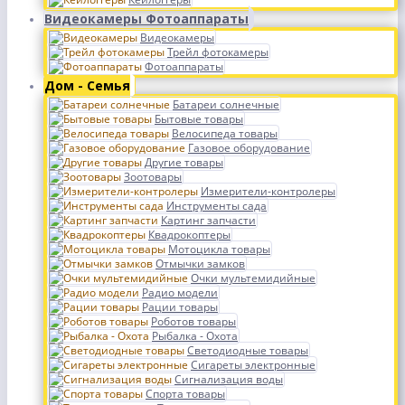
Видеокамеры Фотоаппараты
Видеокамеры
Трейл фотокамеры
Фотоаппараты
Дом - Семья
Батареи солнечные
Бытовые товары
Велосипеда товары
Газовое оборудование
Другие товары
Зоотовары
Измерители-контролеры
Инструменты сада
Картинг запчасти
Квадрокоптеры
Мотоцикла товары
Отмычки замков
Очки мультемидийные
Радио модели
Рации товары
Роботов товары
Рыбалка - Охота
Светодиодные товары
Сигареты электронные
Сигнализация воды
Спорта товары