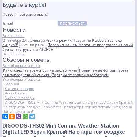
Будьте в курсе!
Новости, обзоры и акции
ПОДПИСАТЬСЯ
Новости
Все новости
Электрический резчик Husqvarna K 3000 Electric со
21 декабря 2016
скидкой!
Теперь в нашем магазине представлен новый
25 сентября 2016
бренд инструмента ATORCH
Все новости
Обзоры и советы
Все обзоры и советы
Как отследить транспорт на расстояние?
Правильные фотоаппараты
для повседневной съемки
Зарядки от солнечных батарей
Все обзоры и советы
Главная
Каталог товаров
Дом - Семья
Бытовые товары
DIGOO DG-THS02 Mini Comma Weather Station Digital LED Экран Крытый
На открытом воздухе Термометр Гигрометр Прогноз погоды Ежедневно
Часы с функцией
DIGOO DG-THS02 Mini Comma Weather Station
Digital LED Экран Крытый На открытом воздухе