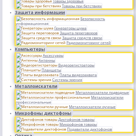
Товары здоровья
Товары при бетствиях
Защита информации
Безопасность
информационная
Генераторы шума
Защита переговоров
Защита средств связи
Радиомониторинг сетей
Компьютеры
Аксессуары
Антенны
Видеорегистраторы
Планшеты
Платы видеозахвата
Системы зрения
Металлоискатели
Металлоискатели подводные
Металлоискатели
профессиональные
Металлоискатели ручные
Микрофоны диктофоны
Диктофонов товары
Микрофонов товары
Подавители диктофонов
Оптика