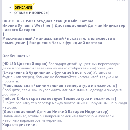
ОПИСАНИЕ
ОТЗЫВЫ И ВОПРОСЫ
DIGOO
DG-THS02
Погодная станция Mini Comma
Иконка Dynamic Weather
|
Дистанционный Датчик Индикатор
низкого Батарея
|
Максимальный / минимальный / показатель влажности в
помещении |
Ежедневно Часы с функцией повтора
Особенность :
[HD LED Цветной экран]
Благодаря дизайну цветных перегородок
даже в солнечном свете можно четко отображать информацию.
[Ежедневный будильник с функцией повтора]
Установка
будильник вперед, больше не беспокойтесь о том, чтобы случайно
проспать.
[Максимальная / минимальная температура и влажность]
Сообщите, если нужно увеличить или уменьшить одежду и выходить
достойно.
[Indoor & На открытом воздухе Температура и влажность]
Знайте разницу температур между внутренним и наружным, не выходя
из дома.
[Дистанционный Датчик Низкий Батарея Индикатор]
Напоминайте, чтобы вы вовремя заменили батарею и избегали
неточных параметров измерения.
Характеристики :