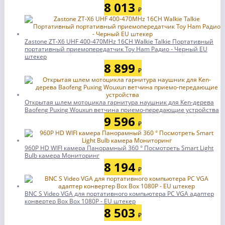
8 013
₽
Zastone ZT-X6 UHF 400-470MHz 16CH Walkie Talkie Портативный
портативный приемопередатчик Toy Ham Радио - Черный EU
штекер
8 899
₽
Открытая шлем мотоцикла гарнитура наушник для Ken-дерева
Baofeng Puxing Wouxun ветчина приемо-передающие устройства
9 596
₽
960P HD WIFI камера Панорамный 360 ° Посмотреть Smart Light
Bulb камера Мониторинг
8 194
₽
BNC S Video VGA для портативного компьютера PC VGA адаптер
конвертер Box Box 1080P - EU штекер
8 503
₽