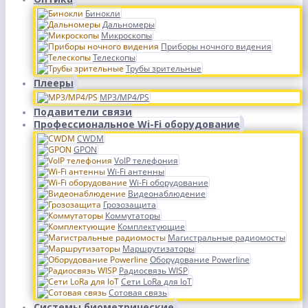
Бинокли
Дальномеры
Микроскопы
Приборы ночного видения
Телескопы
Трубы зрительные
Плееры
MP3/MP4/PS
Подавители связи
Профессиональное Wi-Fi оборудование
CWDM
GPON
VoIP телефония
Wi-Fi антенны
Wi-Fi оборудование
Видеонаблюдение
Грозозащита
Коммутаторы
Комплектующие
Магистральные радиомосты
Маршрутизаторы
Оборудование Powerline
Радиосвязь WISP
Сети LoRa для IoT
Сотовая связь
Системы биометрические