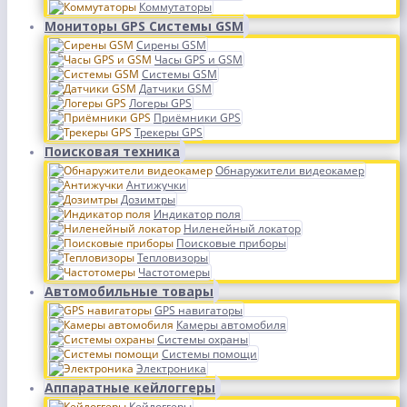
Коммутаторы
Мониторы GPS Системы GSM
Сирены GSM
Часы GPS и GSM
Системы GSM
Датчики GSM
Логеры GPS
Приёмники GPS
Трекеры GPS
Поисковая техника
Обнаружители видеокамер
Антижучки
Дозимтры
Индикатор поля
Ниленейный локатор
Поисковые приборы
Тепловизоры
Частотомеры
Автомобильные товары
GPS навигаторы
Камеры автомобиля
Системы охраны
Системы помощи
Электроника
Аппаратные кейлоггеры
Кейлоггеры