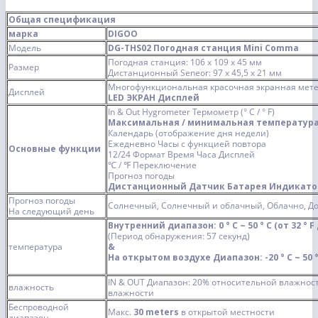
Общая спецификация
марка
DIGOO
Модель
DG-THS02
Погодная станция Mini Comma
Погодная станция: 106 x 109 x 45 мм
Размер
Дистанционный Seneor: 97 x 45,5 x 21 мм
Многофункциональная красочная экранная мете
Дисплей
LED ЭКРАН Дисплей
In & Out Hygrometer Термометр (° C / ° F)
Максимальная / минимальная температур
Календарь (отображение дня недели)
Ежедневно Часы с функцией повтора
Основные функции
12/24 Формат Время Часа Дисплей
℃ / ℉ Переключение
Прогноз погоды
Дистанционный Датчик Батарея Индикатор
Прогноз погоды
Солнечный, Солнечный и облачный, Облачно, 
На следующий день
Внутренний диапазон: 0 ° C ~ 50 ° C (от 32 ° F 
(Период обнаружения: 57 секунд)
температура
&
На открытом воздухе Диапазон: -20 ° C ~ 50 °
IN & OUT Диапазон: 20% относительной влажнос
влажность
влажности
Беспроводной
Макс.
30 meters
в открытой местности
диапазон