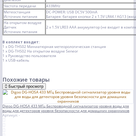
Частота передачи
433MHz
Метеостанция
DC-POWER: USB DC5V 500mA
Источник питания
Батарея: батарея кнопки 2 x 1.5V LR44 / AG13 (вхо
На открытом воздухе
Датчик
2 x 1.5V LR03 AAA аккумулятор (не входит в компл
Источник питания
В коплект входит:
1 x DG-THS02 Миниатюрная метеорологическая станция
1 x DG-THS02 На открытом воздухе Seneor
1 x Руководство пользователя
1 x USB-кабель
Похожие товары
Быстрый просмотр
Digoo DG-HOSA 433 МГц Беспроводной сигнализатор уровня воды для
воды для детекторов уровня безопасности для домашних охранников
Артикул: -