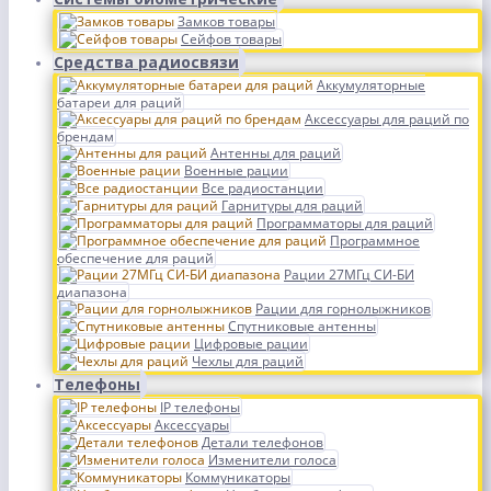
Замков товары
Сейфов товары
Средства радиосвязи
Аккумуляторные
батареи для раций
Аксессуары для раций по
брендам
Антенны для раций
Военные рации
Все радиостанции
Гарнитуры для раций
Программаторы для раций
Программное
обеспечение для раций
Рации 27МГц СИ-БИ
диапазона
Рации для горнолыжников
Спутниковые антенны
Цифровые рации
Чехлы для раций
Телефоны
IP телефоны
Аксессуары
Детали телефонов
Изменители голоса
Коммуникаторы