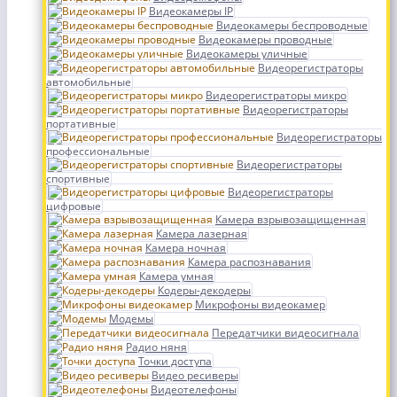
Видеокамеры IP
Видеокамеры беспроводные
Видеокамеры проводные
Видеокамеры уличные
Видеорегистраторы
автомобильные
Видеорегистраторы микро
Видеорегистраторы
портативные
Видеорегистраторы
профессиональные
Видеорегистраторы
спортивные
Видеорегистраторы
цифровые
Камера взрывозащищенная
Камера лазерная
Камера ночная
Камера распознавания
Камера умная
Кодеры-декодеры
Микрофоны видеокамер
Модемы
Передатчики видеосигнала
Радио няня
Точки доступа
Видео ресиверы
Видеотелефоны