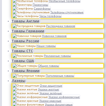
Необычные телефоны
Проекторы
Смартфоны
Телефоны спутниковые
Часы телефоны
Товары Англии
Распродажа товаров
Товары Германии
Новинки товаров
Товары России
Наши товары
Товары СТС
Рекламные товары
Товары США
Общие товары
Товары Японии
Популярные товары
Лазеры
Очки защитные
Указки желтые
Указки зелёные
Указки инфракрасные
Указки красные
Указки фиолетовые