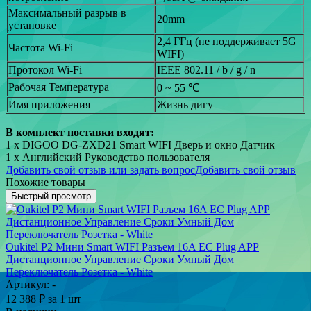
Максимальный разрыв в
20mm
установке
2,4 ГГц (не поддерживает 5G
Частота Wi-Fi
WIFI)
Протокол Wi-Fi
IEEE 802.11 / b / g / n
Рабочая Температура
0 ~ 55 ℃
Имя приложения
Жизнь дигу
В комплект поставки входят:
1 х DIGOO DG-ZXD21 Smart WIFI Дверь и окно Датчик
1 х Английский Руководство пользователя
Добавить свой отзыв или задать вопрос
Добавить свой отзыв
Похожие товары
Быстрый просмотр
Oukitel P2 Мини Smart WIFI Разъем 16A ЕС Plug APP
Дистанционное Управление Сроки Умный Дом
Переключатель Розетка - White
Артикул: -
12 388
₽
за 1 шт