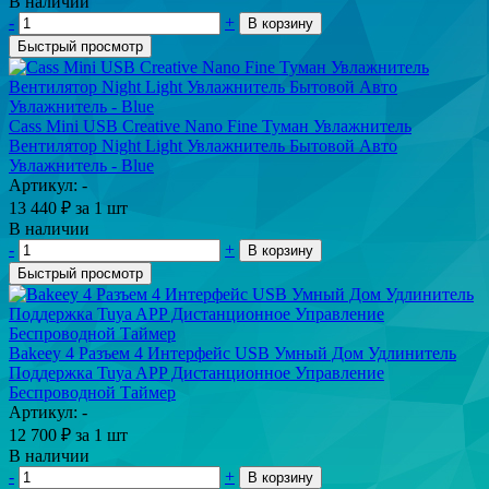
В наличии
-
+
В корзину
Быстрый просмотр
Cass Mini USB Creative Nano Fine Туман Увлажнитель
Вентилятор Night Light Увлажнитель Бытовой Авто
Увлажнитель - Blue
Артикул: -
13 440
₽
за 1 шт
В наличии
-
+
В корзину
Быстрый просмотр
Bakeey 4 Разъем 4 Интерфейс USB Умный Дом Удлинитель
Поддержка Tuya APP Дистанционное Управление
Беспроводной Таймер
Артикул: -
12 700
₽
за 1 шт
В наличии
-
+
В корзину