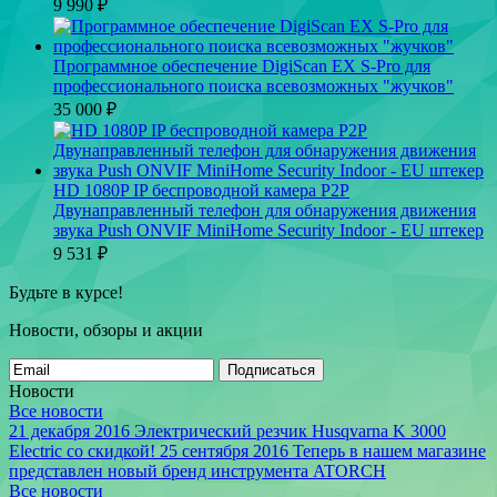
9 990
₽
Программное обеспечение DigiScan EX S-Pro для
профессионального поиска всевозможных "жучков"
35 000
₽
HD 1080P IP беспроводной камера P2P
Двунаправленный телефон для обнаружения движения
звука Push ONVIF MiniHome Security Indoor - EU штекер
9 531
₽
Будьте в курсе!
Новости, обзоры и акции
Подписаться
Новости
Все новости
21 декабря 2016
Электрический резчик Husqvarna K 3000
Electric со скидкой!
25 сентября 2016
Теперь в нашем магазине
представлен новый бренд инструмента ATORCH
Все новости