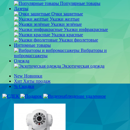
Популярные товары
Лазеры
Очки защитные
Указки желтые
Указки зелёные
Указки инфракрасные
Указки красные
Указки фиолетовые
Интимные товары
Вибраторы и
вибромассажеры
Одежда
Экзотическая одежда
New
Новинки
Хит
Хиты продаж
%
Скидки