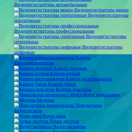
Видеорегистраторы автомобильные
Видеорегистраторы микро
Видеорегистраторы
портативные
Видеорегистраторы профессиональные
Видеорегистраторы
спортивные
Видеорегистраторы
цифровые
Камера
взрывозащищенная
Камера лазерная
Камера ночная
Камера распознавания
Камера умная
Кодеры-декодеры
Микрофоны видеокамер
Модемы
Передатчики
видеосигнала
Радио няня
Точки доступа
Видео ресиверы
Видеотелефоны