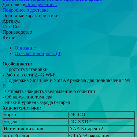
Доставка в
Определение...
Подробнее о доставке
Основные характеристики
Артикул
1557162
Производство
Китай
Описание
Отзывы и вопросы
(0)
Особенности:
- Простота установки
- Работа в сети 2.4G Wi-Fi
- Поддержка Smartlink и Soft AP режима для подключения Wi-
Fi
- Открыть / закрыть уведомление о событии
- Обнаружение тампера
- низкий уровень заряда батареи
Характеристики:
марка
DIGOO
модель
DG-ZXD21
Источник питания
AAA Батарея x2
потребление
<,1uA @ ожидания