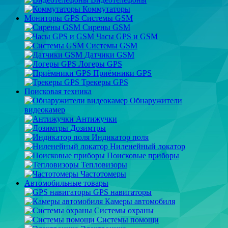
Коммутаторы
Мониторы GPS Системы GSM
Сирены GSM
Часы GPS и GSM
Системы GSM
Датчики GSM
Логеры GPS
Приёмники GPS
Трекеры GPS
Поисковая техника
Обнаружители
видеокамер
Антижучки
Дозимтры
Индикатор поля
Ниленейный локатор
Поисковые приборы
Тепловизоры
Частотомеры
Автомобильные товары
GPS навигаторы
Камеры автомобиля
Системы охраны
Системы помощи