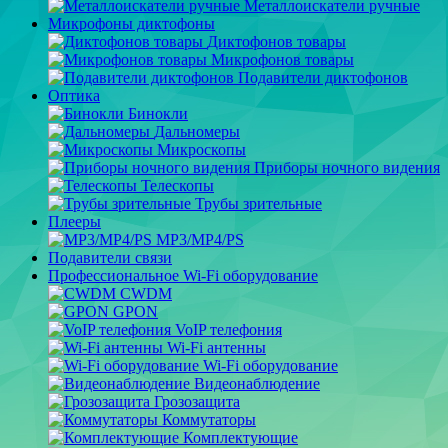
Металлоискатели ручные
Микрофоны диктофоны
Диктофонов товары
Микрофонов товары
Подавители диктофонов
Оптика
Бинокли
Дальномеры
Микроскопы
Приборы ночного видения
Телескопы
Трубы зрительные
Плееры
MP3/MP4/PS
Подавители связи
Профессиональное Wi-Fi оборудование
CWDM
GPON
VoIP телефония
Wi-Fi антенны
Wi-Fi оборудование
Видеонаблюдение
Грозозащита
Коммутаторы
Комплектующие