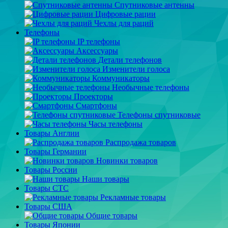
Спутниковые антенны
Цифровые рации
Чехлы для раций
Телефоны
IP телефоны
Аксессуары
Детали телефонов
Изменители голоса
Коммуникаторы
Необычные телефоны
Проекторы
Смартфоны
Телефоны спутниковые
Часы телефоны
Товары Англии
Распродажа товаров
Товары Германии
Новинки товаров
Товары России
Наши товары
Товары СТС
Рекламные товары
Товары США
Общие товары
Товары Японии