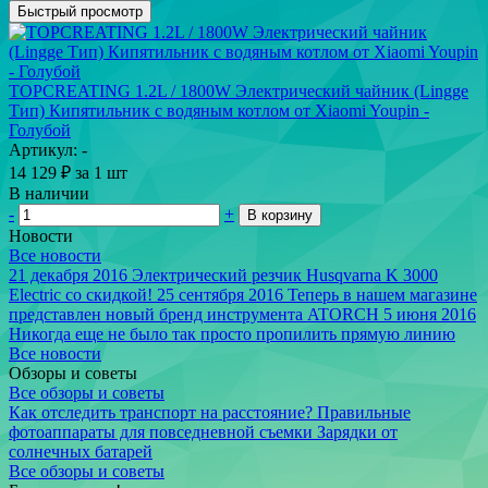
Быстрый просмотр
TOPCREATING 1.2L / 1800W Электрический чайник (Lingge
Тип) Кипятильник с водяным котлом от Xiaomi Youpin -
Голубой
Артикул: -
14 129
₽
за 1 шт
В наличии
-
+
В корзину
Новости
Все новости
21 декабря 2016
Электрический резчик Husqvarna K 3000
Electric со скидкой!
25 сентября 2016
Теперь в нашем магазине
представлен новый бренд инструмента ATORCH
5 июня 2016
Никогда еще не было так просто пропилить прямую линию
Все новости
Обзоры и советы
Все обзоры и советы
Как отследить транспорт на расстояние?
Правильные
фотоаппараты для повседневной съемки
Зарядки от
солнечных батарей
Все обзоры и советы