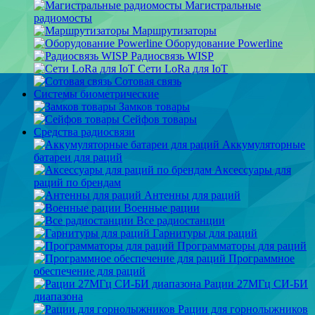
Магистральные
радиомосты
Маршрутизаторы
Оборудование Powerline
Радиосвязь WISP
Сети LoRa для IoT
Сотовая связь
Системы биометрические
Замков товары
Сейфов товары
Средства радиосвязи
Аккумуляторные
батареи для раций
Аксессуары для
раций по брендам
Антенны для раций
Военные рации
Все радиостанции
Гарнитуры для раций
Программаторы для раций
Программное
обеспечение для раций
Рации 27МГц СИ-БИ
диапазона
Рации для горнолыжников