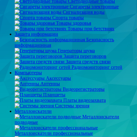
Светодиодные товары
Сигареты электронные
Сигнализация воды
Спорта товары
Товары здоровья
Товары при бетствиях
Защита информации
Безопасность
информационная
Генераторы шума
Защита переговоров
Защита средств связи
Радиомониторинг сетей
Компьютеры
Аксессуары
Антенны
Видеорегистраторы
Планшеты
Платы видеозахвата
Системы зрения
Металлоискатели
Металлоискатели
подводные
Металлоискатели профессиональные