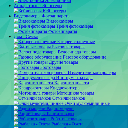
Электроника
Аппаратные кейлоггеры
Кейлоггеры
Видеокамеры Фотоаппараты
Видеокамеры
Трейл фотокамеры
Фотоаппараты
Дом - Семья
Батареи солнечные
Бытовые товары
Велосипеда товары
Газовое оборудование
Другие товары
Зоотовары
Измерители-контролеры
Инструменты сада
Картинг запчасти
Квадрокоптеры
Мотоцикла товары
Отмычки замков
Очки мультемидийные
Радио модели
Рации товары
Роботов товары
Рыбалка - Охота