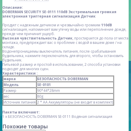
Описание:
DOBERMAN SECURITY SE-0111 110dB Экстремальная громкая
электронная триггерная сигнализация Датчик
Продукт с надежным датчиком и чрезвычайно громким
110dB
сигнализация, напоминает вам утечку воды или переполнение дождя,
прежде чем причинит ущерб.
Высокая чувствительность Датчик
, простирается до пола от места
монтажа, предупреждает вас о проблеме с водой в вашем доме / на
складе.
Водонепроницаемы выключатель питания, после срабатывания
будильника, нажмите переключатель для второго, чтобы остановить
будильник.
Питьевой размер и простой в использовании, 2 способа установки
подходят для многих сцен.
Характеристики :
марка
БЕЗОПАСНОСТЬ DOBERMAN
Модель
SE-0101
Размер
90*44*28mm
вес
80g
Источник питания
2 * AA Аккумуляторы (не входит в комплект)
Пакеты включают:
1 x БЕЗОПАСНОСТЬ DOBERMAN SE-0111 Водяная сигнализация
Похожие товары