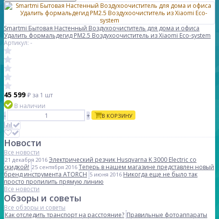
Smartmi Бытовая Настенный Воздухоочиститель для дома и офиса
Удалить формальдегид PM2.5 Воздухоочиститель из Xiaomi Eco-system
Артикул: -
45 599
₽
за 1 шт
В наличии
-
+
В КОРЗИНУ
Новости
Все новости
Электрический резчик Husqvarna K 3000 Electric со
21 декабря 2016
скидкой!
Теперь в нашем магазине представлен новый
25 сентября 2016
бренд инструмента ATORCH
Никогда еще не было так
5 июня 2016
просто пропилить прямую линию
Все новости
Обзоры и советы
Все обзоры и советы
Как отследить транспорт на расстояние?
Правильные фотоаппараты