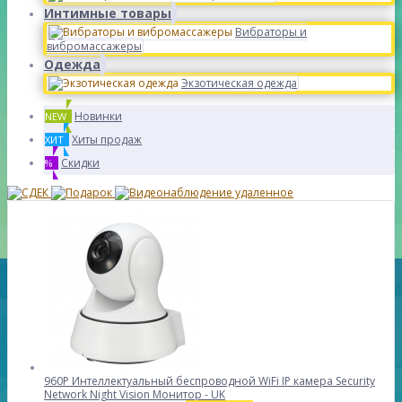
Интимные товары
Вибраторы и
вибромассажеры
Одежда
Экзотическая одежда
Новинки
NEW
Хиты продаж
ХИТ
Скидки
%
960P Интеллектуальный беспроводной WiFi IP камера Security
Network Night Vision Монитор - UK