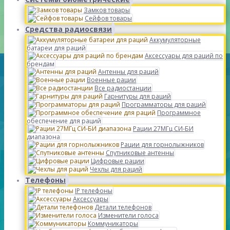
Замков товары
Сейфов товары
Средства радиосвязи
Аккумуляторные
батареи для раций
Аксессуары для раций по
брендам
Антенны для раций
Военные рации
Все радиостанции
Гарнитуры для раций
Программаторы для раций
Программное
обеспечение для раций
Рации 27МГц СИ-БИ
диапазона
Рации для горнолыжников
Спутниковые антенны
Цифровые рации
Чехлы для раций
Телефоны
IP телефоны
Аксессуары
Детали телефонов
Изменители голоса
Коммуникаторы