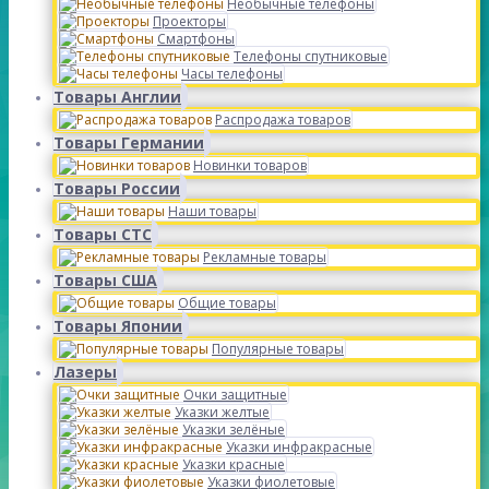
Необычные телефоны
Проекторы
Смартфоны
Телефоны спутниковые
Часы телефоны
Товары Англии
Распродажа товаров
Товары Германии
Новинки товаров
Товары России
Наши товары
Товары СТС
Рекламные товары
Товары США
Общие товары
Товары Японии
Популярные товары
Лазеры
Очки защитные
Указки желтые
Указки зелёные
Указки инфракрасные
Указки красные
Указки фиолетовые