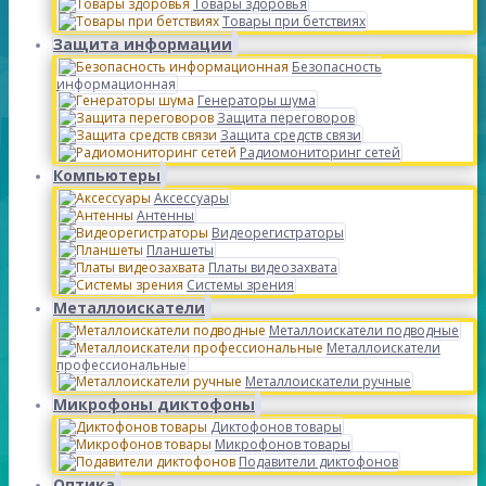
Товары здоровья
Товары при бетствиях
Защита информации
Безопасность
информационная
Генераторы шума
Защита переговоров
Защита средств связи
Радиомониторинг сетей
Компьютеры
Аксессуары
Антенны
Видеорегистраторы
Планшеты
Платы видеозахвата
Системы зрения
Металлоискатели
Металлоискатели подводные
Металлоискатели
профессиональные
Металлоискатели ручные
Микрофоны диктофоны
Диктофонов товары
Микрофонов товары
Подавители диктофонов
Оптика