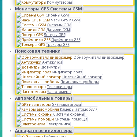
Коммутаторы
Мониторы GPS Системы GSM
Сирены GSM
Часы GPS и GSM
Системы GSM
Датчики GSM
Логеры GPS
Приёмники GPS
Трекеры GPS
Поисковая техника
Обнаружители видеокамер
Антижучки
Дозимтры
Индикатор поля
Ниленейный локатор
Поисковые приборы
Тепловизоры
Частотомеры
Автомобильные товары
GPS навигаторы
Камеры автомобиля
Системы охраны
Системы помощи
Электроника
Аппаратные кейлоггеры
Кейлоггеры