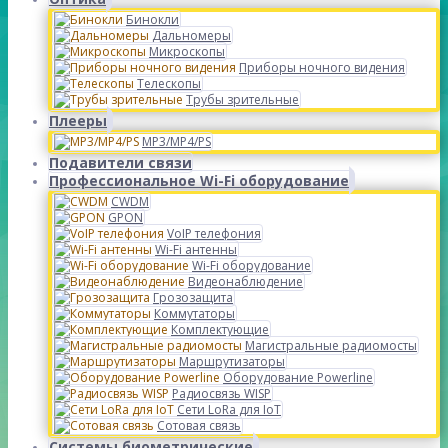
Бинокли
Дальномеры
Микроскопы
Приборы ночного видения
Телескопы
Трубы зрительные
Плееры
MP3/MP4/PS
Подавители связи
Профессиональное Wi-Fi оборудование
CWDM
GPON
VoIP телефония
Wi-Fi антенны
Wi-Fi оборудование
Видеонаблюдение
Грозозащита
Коммутаторы
Комплектующие
Магистральные радиомосты
Маршрутизаторы
Оборудование Powerline
Радиосвязь WISP
Сети LoRa для IoT
Сотовая связь
Системы биометрические