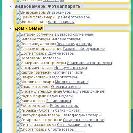
Видеокамеры Фотоаппараты
Видеокамеры
Трейл фотокамеры
Фотоаппараты
Дом - Семья
Батареи солнечные
Бытовые товары
Велосипеда товары
Газовое оборудование
Другие товары
Зоотовары
Измерители-контролеры
Инструменты сада
Картинг запчасти
Квадрокоптеры
Мотоцикла товары
Отмычки замков
Очки мультемидийные
Радио модели
Рации товары
Роботов товары
Рыбалка - Охота
Светодиодные товары
Сигареты электронные
Сигнализация воды
Спорта товары