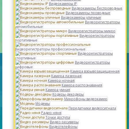
Видеокамеры IP
Видеокамеры беспроводные
Видеокамеры проводные
Видеокамеры уличные
Видеорегистраторы
автомобильные
Видеорегистраторы микро
Видеорегистраторы
портативные
Видеорегистраторы профессиональные
Видеорегистраторы
спортивные
Видеорегистраторы
цифровые
Камера взрывозащищенная
Камера лазерная
Камера ночная
Камера распознавания
Камера умная
Кодеры-декодеры
Микрофоны видеокамер
Модемы
Передатчики видеосигнала
Радио няня
Точки доступа
Видео ресиверы
Видеотелефоны