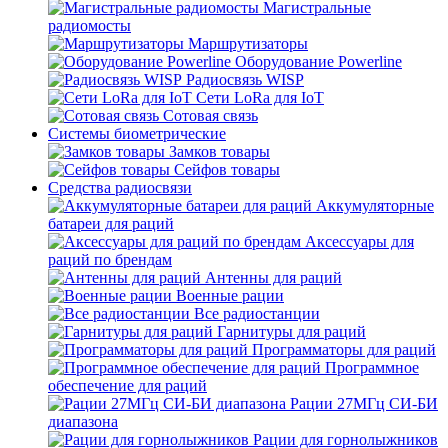
Магистральные
радиомосты
Маршрутизаторы
Оборудование Powerline
Радиосвязь WISP
Сети LoRa для IoT
Сотовая связь
Системы биометрические
Замков товары
Сейфов товары
Средства радиосвязи
Аккумуляторные
батареи для раций
Аксессуары для
раций по брендам
Антенны для раций
Военные рации
Все радиостанции
Гарнитуры для раций
Программаторы для раций
Программное
обеспечение для раций
Рации 27МГц СИ-БИ
диапазона
Рации для горнолыжников