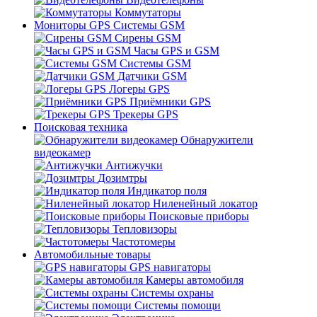
Коммутаторы
Мониторы GPS Системы GSM
Сирены GSM
Часы GPS и GSM
Системы GSM
Датчики GSM
Логеры GPS
Приёмники GPS
Трекеры GPS
Поисковая техника
Обнаружители
видеокамер
Антижучки
Дозимтры
Индикатор поля
Ниленейный локатор
Поисковые приборы
Тепловизоры
Частотомеры
Автомобильные товары
GPS навигаторы
Камеры автомобиля
Системы охраны
Системы помощи