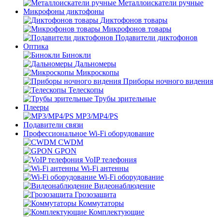
Металлоискатели ручные
Микрофоны диктофоны
Диктофонов товары
Микрофонов товары
Подавители диктофонов
Оптика
Бинокли
Дальномеры
Микроскопы
Приборы ночного видения
Телескопы
Трубы зрительные
Плееры
MP3/MP4/PS
Подавители связи
Профессиональное Wi-Fi оборудование
CWDM
GPON
VoIP телефония
Wi-Fi антенны
Wi-Fi оборудование
Видеонаблюдение
Грозозащита
Коммутаторы
Комплектующие