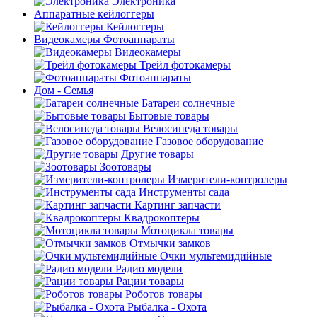
Электроника
Аппаратные кейлоггеры
Кейлоггеры
Видеокамеры Фотоаппараты
Видеокамеры
Трейл фотокамеры
Фотоаппараты
Дом - Семья
Батареи солнечные
Бытовые товары
Велосипеда товары
Газовое оборудование
Другие товары
Зоотовары
Измерители-контролеры
Инструменты сада
Картинг запчасти
Квадрокоптеры
Мотоцикла товары
Отмычки замков
Очки мультемидийные
Радио модели
Рации товары
Роботов товары
Рыбалка - Охота