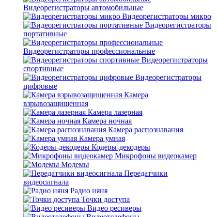
Видеорегистраторы автомобильные
Видеорегистраторы микро
Видеорегистраторы
портативные
Видеорегистраторы профессиональные
Видеорегистраторы
спортивные
Видеорегистраторы
цифровые
Камера
взрывозащищенная
Камера лазерная
Камера ночная
Камера распознавания
Камера умная
Кодеры-декодеры
Микрофоны видеокамер
Модемы
Передатчики
видеосигнала
Радио няня
Точки доступа
Видео ресиверы
Видеотелефоны