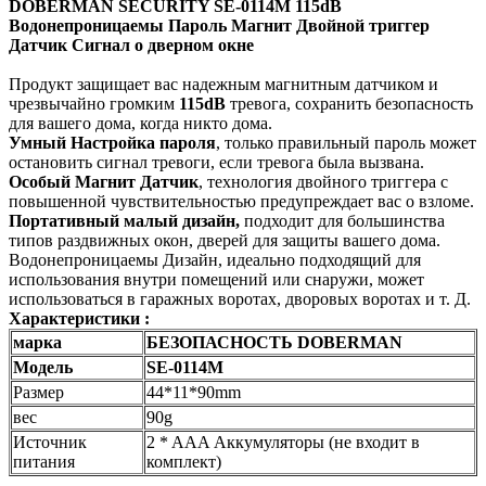
DOBERMAN SECURITY SE-0114M 115dB
Водонепроницаемы Пароль Магнит Двойной триггер
Датчик Сигнал о дверном окне
Продукт защищает вас надежным магнитным датчиком и
чрезвычайно громким
115dB
тревога, сохранить безопасность
для вашего дома, когда никто дома.
Умный
Настройка пароля
, только правильный пароль может
остановить сигнал тревоги, если тревога была вызвана.
Особый
Магнит Датчик
, технология двойного триггера с
повышенной чувствительностью предупреждает вас о взломе.
Портативный малый дизайн,
подходит для большинства
типов раздвижных окон, дверей для защиты вашего дома.
Водонепроницаемы Дизайн, идеально подходящий для
использования внутри помещений или снаружи, может
использоваться в гаражных воротах, дворовых воротах и ​​т. Д.
Характеристики :
марка
БЕЗОПАСНОСТЬ DOBERMAN
Модель
SE-0114M
Размер
44*11*90mm
вес
90g
Источник
2 * AAA Аккумуляторы (не входит в
питания
комплект)