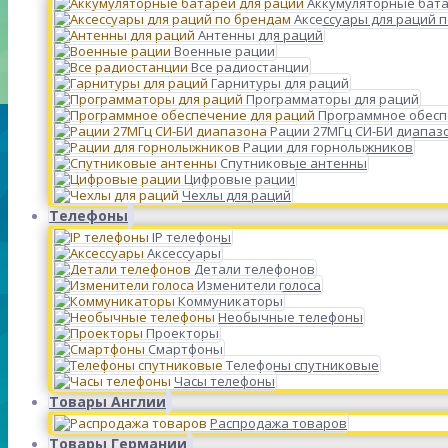
Аккумуляторные бата
Аксессуары для раций 
Антенны для раций
Военные рации
Все радиостанции
Гарнитуры для раций
Программаторы для раций
Программное обесп
Рации 27МГц СИ-БИ диапаз
Рации для горнолыжников
Спутниковые антенны
Цифровые рации
Чехлы для раций
Телефоны
IP телефоны
Аксессуары
Детали телефонов
Изменители голоса
Коммуникаторы
Необычные телефоны
Проекторы
Смартфоны
Телефоны спутниковые
Часы телефоны
Товары Англии
Распродажа товаров
Товары Германии