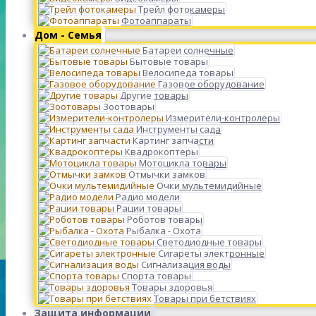
Трейл фотокамеры
Фотоаппараты
Дом - Семья
Батареи солнечные
Бытовые товары
Велосипеда товары
Газовое оборудование
Другие товары
Зоотовары
Измерители-контролеры
Инструменты сада
Картинг запчасти
Квадрокоптеры
Мотоцикла товары
Отмычки замков
Очки мультемидийные
Радио модели
Рации товары
Роботов товары
Рыбалка - Охота
Светодиодные товары
Сигареты электронные
Сигнализация воды
Спорта товары
Товары здоровья
Товары при бетствиях
Защита информации