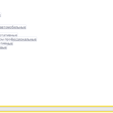
е
 автомобильные
ортативные
ры профессиональные
ртивные
овые