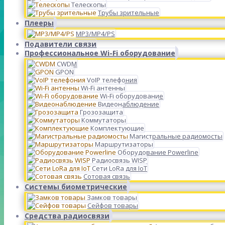
Телескопы
Трубы зрительные
Плееры
MP3/MP4/PS
Подавители связи
Профессиональное Wi-Fi оборудование
CWDM
GPON
VoIP телефония
Wi-Fi антенны
Wi-Fi оборудование
Видеонаблюдение
Грозозащита
Коммутаторы
Комплектующие
Магистральные радиомосты
Маршрутизаторы
Оборудование Powerline
Радиосвязь WISP
Сети LoRa для IoT
Сотовая связь
Системы биометрические
Замков товары
Сейфов товары
Средства радиосвязи