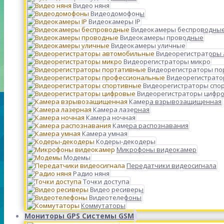
Видео няня
Видеодомофоны
Видеокамеры IP
Видеокамеры беспроводны
Видеокамеры проводные
Видеокамеры уличные
Видеорегистраторы
Видеорегистраторы микро
Видеорегистраторы п
Видеорегистрато
Видеорегистраторы спо
Видеорегистраторы цифр
Камера взрывозащищенная
Камера лазерная
Камера ночная
Камера распознавания
Камера умная
Кодеры-декодеры
Микрофоны видеокамер
Модемы
Передатчики видеосигнала
Радио няня
Точки доступа
Видео ресиверы
Видеотелефоны
Коммутаторы
Мониторы GPS Системы GSM