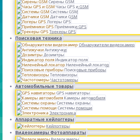
Сирены GSM
Часы GPS и GSM
Системы GSM
Датчики GSM
Логеры GPS
Приёмники GPS
Трекеры GPS
Поисковая техника
Обнаружители видеокамер
Антижучки
Дозимтры
Индикатор поля
Ниленейный локатор
Поисковые приборы
Тепловизоры
Частотомеры
Автомобильные товары
GPS навигаторы
Камеры автомобиля
Системы охраны
Системы помощи
Электроника
Аппаратные кейлоггеры
Кейлоггеры
Видеокамеры Фотоаппараты
Видеокамеры