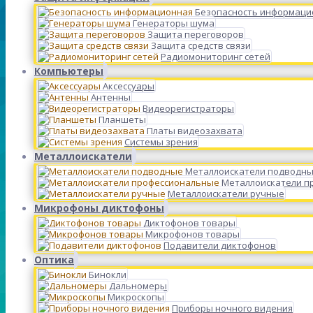
Безопасность информаци
Генераторы шума
Защита переговоров
Защита средств связи
Радиомониторинг сетей
Компьютеры
Аксессуары
Антенны
Видеорегистраторы
Планшеты
Платы видеозахвата
Системы зрения
Металлоискатели
Металлоискатели подводн
Металлоискатели п
Металлоискатели ручные
Микрофоны диктофоны
Диктофонов товары
Микрофонов товары
Подавители диктофонов
Оптика
Бинокли
Дальномеры
Микроскопы
Приборы ночного видения