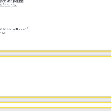
реи для раций
по брендам
ечение для раций
она