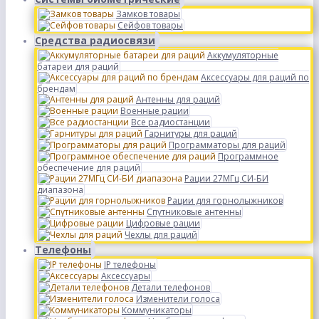
Замков товары
Сейфов товары
Средства радиосвязи
Аккумуляторные
батареи для раций
Аксессуары для раций по
брендам
Антенны для раций
Военные рации
Все радиостанции
Гарнитуры для раций
Программаторы для раций
Программное
обеспечение для раций
Рации 27МГц СИ-БИ
диапазона
Рации для горнолыжников
Спутниковые антенны
Цифровые рации
Чехлы для раций
Телефоны
IP телефоны
Аксессуары
Детали телефонов
Изменители голоса
Коммуникаторы