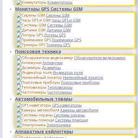
Коммутаторы
Мониторы GPS Системы GSM
Сирены GSM
Часы GPS и GSM
Системы GSM
Датчики GSM
Логеры GPS
Приёмники GPS
Трекеры GPS
Поисковая техника
Обнаружители видеокамер
Антижучки
Дозимтры
Индикатор поля
Ниленейный локатор
Поисковые приборы
Тепловизоры
Частотомеры
Автомобильные товары
GPS навигаторы
Камеры автомобиля
Системы охраны
Системы помощи
Электроника
Аппаратные кейлоггеры
Кейлоггеры