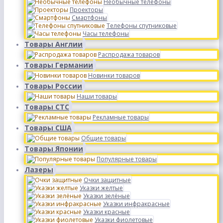
Необычные телефоны
Проекторы
Смартфоны
Телефоны спутниковые
Часы телефоны
Товары Англии
Распродажа товаров
Товары Германии
Новинки товаров
Товары России
Наши товары
Товары СТС
Рекламные товары
Товары США
Общие товары
Товары Японии
Популярные товары
Лазеры
Очки защитные
Указки желтые
Указки зелёные
Указки инфракрасные
Указки красные
Указки фиолетовые