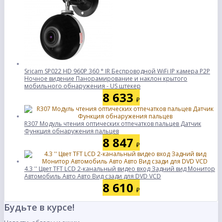
Sricam SP022 HD 960P 360 ° IR Беспроводной WiFi IP камера P2P
Ночное видение Панорамирование и наклон крытого
мобильного обнаружения - US штекер
8 633
₽
R307 Модуль чтения оптических отпечатков пальцев Датчик
Функция обнаружения пальцев
8 847
₽
4.3 '' Цвет TFT LCD 2-канальный видео вход Задний вид Монитор
Автомобиль Авто Авто Вид сзади для DVD VCD
8 610
₽
Будьте в курсе!