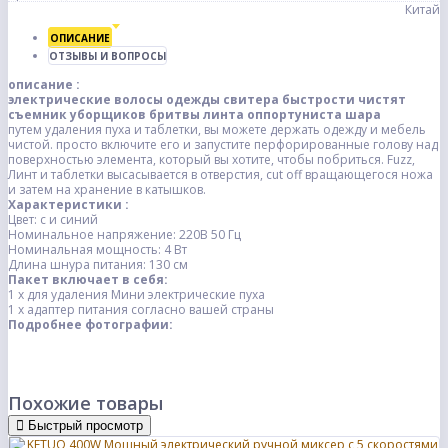
Китай
ОПИСАНИЕ
ОТЗЫВЫ И ВОПРОСЫ
описание :
электрические волосы одежды свитера быстрости чистят
съемник уборщиков бритвы линта оппортуниста шара
путем удаления пуха и таблетки, вы можете держать одежду и мебель
чистой. просто включите его и запустите перфорированные голову над
поверхностью элемента, который вы хотите, чтобы побриться. Fuzz,
Линт и таблетки высасывается в отверстия, cut off вращающегося ножа
и затем на хранение в катышков.
Характеристики :
Цвет: с и синий
Номинальное напряжение: 220В 50 Гц
Номинальная мощность: 4 Вт
Длина шнура питания: 130 см
Пакет включает в себя:
1 x для удаления Мини электрические пуха
1 x адаптер питания согласно вашей страны
Подробнее фотографии:
Похожие товары
Быстрый просмотр