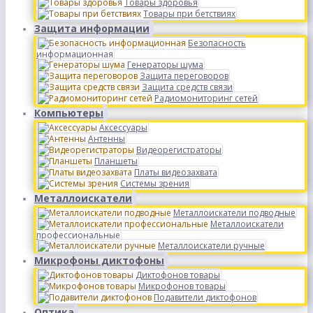
Товары здоровья
Товары при бетствиях
Защита информации
Безопасность
информационная
Генераторы шума
Защита переговоров
Защита средств связи
Радиомониторинг сетей
Компьютеры
Аксессуары
Антенны
Видеорегистраторы
Планшеты
Платы видеозахвата
Системы зрения
Металлоискатели
Металлоискатели подводные
Металлоискатели
профессиональные
Металлоискатели ручные
Микрофоны диктофоны
Диктофонов товары
Микрофонов товары
Подавители диктофонов
Оптика