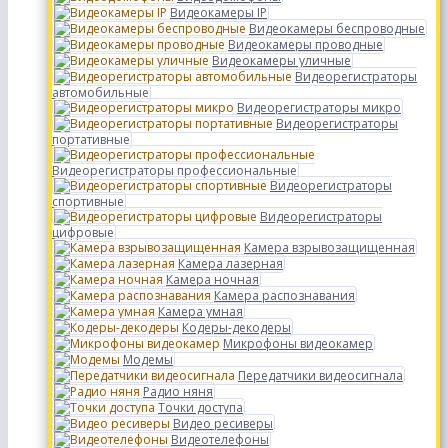
Видеокамеры IP
Видеокамеры беспроводные
Видеокамеры проводные
Видеокамеры уличные
Видеорегистраторы
автомобильные
Видеорегистраторы микро
Видеорегистраторы
портативные
Видеорегистраторы профессиональные
Видеорегистраторы
спортивные
Видеорегистраторы
цифровые
Камера взрывозащищенная
Камера лазерная
Камера ночная
Камера распознавания
Камера умная
Кодеры-декодеры
Микрофоны видеокамер
Модемы
Передатчики видеосигнала
Радио няня
Точки доступа
Видео ресиверы
Видеотелефоны