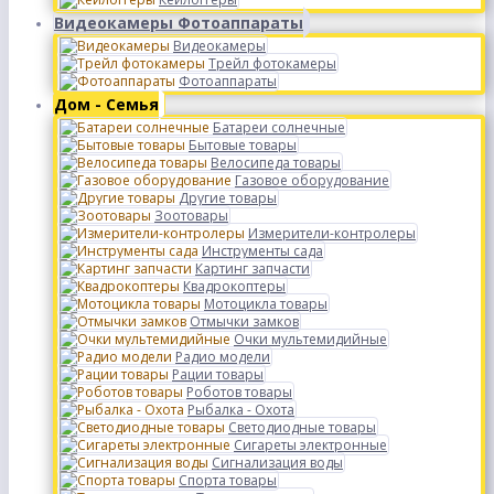
Видеокамеры Фотоаппараты
Видеокамеры
Трейл фотокамеры
Фотоаппараты
Дом - Семья
Батареи солнечные
Бытовые товары
Велосипеда товары
Газовое оборудование
Другие товары
Зоотовары
Измерители-контролеры
Инструменты сада
Картинг запчасти
Квадрокоптеры
Мотоцикла товары
Отмычки замков
Очки мультемидийные
Радио модели
Рации товары
Роботов товары
Рыбалка - Охота
Светодиодные товары
Сигареты электронные
Сигнализация воды
Спорта товары