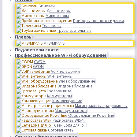
Бинокли
Дальномеры
Микроскопы
Приборы ночного видения
Телескопы
Трубы зрительные
Плееры
MP3/MP4/PS
Подавители связи
Профессиональное Wi-Fi оборудование
CWDM
GPON
VoIP телефония
Wi-Fi антенны
Wi-Fi оборудование
Видеонаблюдение
Грозозащита
Коммутаторы
Комплектующие
Магистральные радиомосты
Маршрутизаторы
Оборудование Powerline
Радиосвязь WISP
Сети LoRa для IoT
Сотовая связь
Системы биометрические