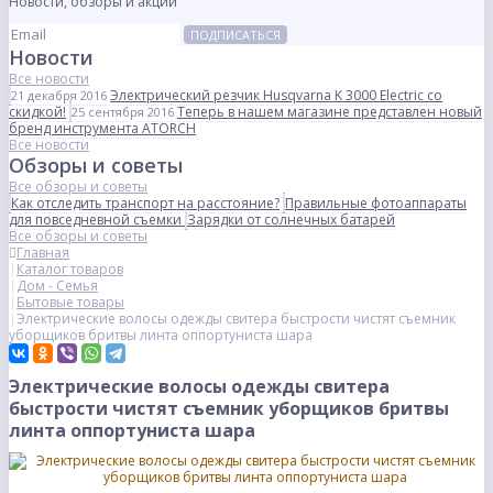
Новости, обзоры и акции
ПОДПИСАТЬСЯ
Новости
Все новости
Электрический резчик Husqvarna K 3000 Electric со
21 декабря 2016
скидкой!
Теперь в нашем магазине представлен новый
25 сентября 2016
бренд инструмента ATORCH
Все новости
Обзоры и советы
Все обзоры и советы
Как отследить транспорт на расстояние?
Правильные фотоаппараты
для повседневной съемки
Зарядки от солнечных батарей
Все обзоры и советы
Главная
Каталог товаров
Дом - Семья
Бытовые товары
Электрические волосы одежды свитера быстрости чистят съемник
уборщиков бритвы линта оппортуниста шара
Электрические волосы одежды свитера
быстрости чистят съемник уборщиков бритвы
линта оппортуниста шара