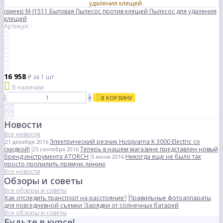
isweep M-J1511 Бытовая Пылесос против клещей Пылесос для удаления
клещей
Артикул: -
16 958
₽
за 1 шт
В наличии
-
+
В КОРЗИНУ
Новости
Все новости
Электрический резчик Husqvarna K 3000 Electric со
21 декабря 2016
скидкой!
Теперь в нашем магазине представлен новый
25 сентября 2016
бренд инструмента ATORCH
Никогда еще не было так
5 июня 2016
просто пропилить прямую линию
Все новости
Обзоры и советы
Все обзоры и советы
Как отследить транспорт на расстояние?
Правильные фотоаппараты
для повседневной съемки
Зарядки от солнечных батарей
Все обзоры и советы
Будьте в курсе!