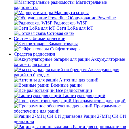
Магистральные
радиомосты
Маршрутизаторы
Оборудование Powerline
Радиосвязь WISP
Сети LoRa для IoT
Сотовая связь
Системы биометрические
Замков товары
Сейфов товары
Средства радиосвязи
Аккумуляторные
батареи для раций
Аксессуары для
раций по брендам
Антенны для раций
Военные рации
Все радиостанции
Гарнитуры для раций
Программаторы для раций
Программное
обеспечение для раций
Рации 27МГц СИ-БИ
диапазона
Рации для горнолыжников