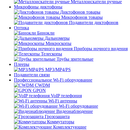
Металлоискатели ручные
Микрофоны диктофоны
Диктофонов товары
Микрофонов товары
Подавители диктофонов
Оптика
Бинокли
Дальномеры
Микроскопы
Приборы ночного видения
Телескопы
Трубы зрительные
Плееры
MP3/MP4/PS
Подавители связи
Профессиональное Wi-Fi оборудование
CWDM
GPON
VoIP телефония
Wi-Fi антенны
Wi-Fi оборудование
Видеонаблюдение
Грозозащита
Коммутаторы
Комплектующие