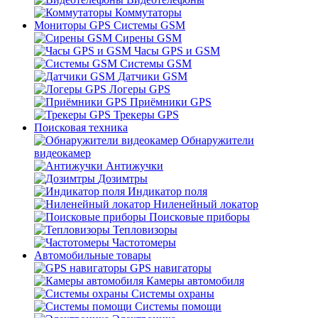
Коммутаторы
Мониторы GPS Системы GSM
Сирены GSM
Часы GPS и GSM
Системы GSM
Датчики GSM
Логеры GPS
Приёмники GPS
Трекеры GPS
Поисковая техника
Обнаружители
видеокамер
Антижучки
Дозимтры
Индикатор поля
Ниленейный локатор
Поисковые приборы
Тепловизоры
Частотомеры
Автомобильные товары
GPS навигаторы
Камеры автомобиля
Системы охраны
Системы помощи