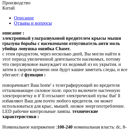
Производство
Китай
Описание
Отзывы и вопросы
описание :
электронный ультразвуковой вредителем крысы мыши
грызуна борьбы с насекомыми отпугиватель анти моль
убийца ловушка ошибка Chaser.
с этим продуктом, через несколько дней, Вы могли найти в
этот период увеличенной деятельности насекомых, потому
что сверхзвуковое вынуждает их ведомый из их укрытия. и
затем в скором времени они будут кашне заметать следы, и все
убегают: d
функции :
поворачивает Ваш home' s телеграфирующий во вредителя
отталкивающее силовое поле. просто включите настенную
электророзетку и it' ll отсылают электрический пульс that' ll
избавляют Ваш дом почти любого вредителя. он может
использоваться для крыс, мышей. низкое энергопотребление.
LED рабочие контрольные лампы.
технические
характеристики :
Номинальное напряжение :
100-240
номинальная власть: dc, 8-