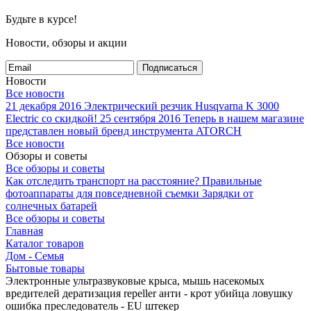
Будьте в курсе!
Новости, обзоры и акции
Подписаться
Новости
Все новости
21 декабря 2016
Электрический резчик Husqvarna K 3000
Electric со скидкой!
25 сентября 2016
Теперь в нашем магазине
представлен новый бренд инструмента ATORCH
Все новости
Обзоры и советы
Все обзоры и советы
Как отследить транспорт на расстояние?
Правильные
фотоаппараты для повседневной съемки
Зарядки от
солнечных батарей
Все обзоры и советы
Главная
Каталог товаров
Дом - Семья
Бытовые товары
Электронные ультразвуковые крыса, мышь насекомых
вредителей дератизация repeller анти - крот убийца ловушку
ошибка преследователь - EU штекер