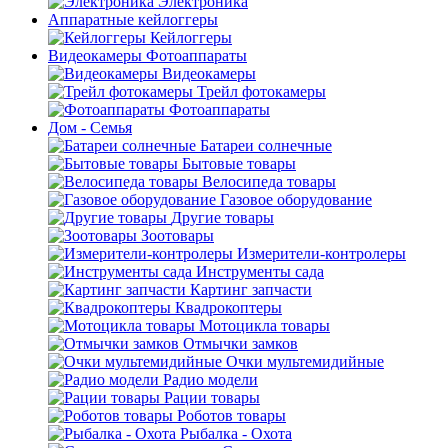
Электроника
Аппаратные кейлоггеры
Кейлоггеры
Видеокамеры Фотоаппараты
Видеокамеры
Трейл фотокамеры
Фотоаппараты
Дом - Семья
Батареи солнечные
Бытовые товары
Велосипеда товары
Газовое оборудование
Другие товары
Зоотовары
Измерители-контролеры
Инструменты сада
Картинг запчасти
Квадрокоптеры
Мотоцикла товары
Отмычки замков
Очки мультемидийные
Радио модели
Рации товары
Роботов товары
Рыбалка - Охота