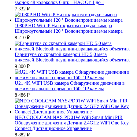
звонок 48 колоколов 6 шт. - НАС От 1 до 1
7 332
₽
1080P HD Wifi IP На открытом воздухе камера
Широкоугольный 120 ° Водонепроницаемы камера
8 210
₽
Гарнитура со скрытой камерой HD 5,0 мега
пикселей,Bluetooth наушники,вращающийся объектив.
9 800
₽
U21 4K WIFI USB камера Обнаружение движения в
режиме реального времени 160 ° IP камера
8 486
₽
NEO COOLCAM NAS-PD01W WiFi Smart Mini PIR
Обнаружение движения Датчик 2.4GHz WiFi One Key
Connect Дистанционное Управление
8 882
₽