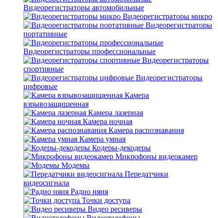
Видеорегистраторы автомобильные
Видеорегистраторы микро
Видеорегистраторы
портативные
Видеорегистраторы профессиональные
Видеорегистраторы
спортивные
Видеорегистраторы
цифровые
Камера
взрывозащищенная
Камера лазерная
Камера ночная
Камера распознавания
Камера умная
Кодеры-декодеры
Микрофоны видеокамер
Модемы
Передатчики
видеосигнала
Радио няня
Точки доступа
Видео ресиверы
Видеотелефоны