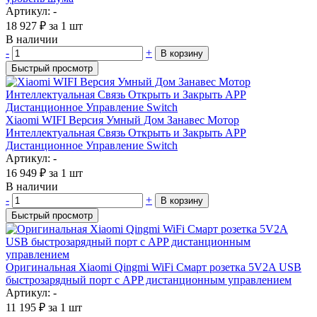
Артикул: -
18 927
₽
за 1 шт
В наличии
-
+
В корзину
Быстрый просмотр
Xiaomi WIFI Версия Умный Дом Занавес Мотор
Интеллектуальная Связь Открыть и Закрыть APP
Дистанционное Управление Switch
Артикул: -
16 949
₽
за 1 шт
В наличии
-
+
В корзину
Быстрый просмотр
Оригинальная Xiaomi Qingmi WiFi Смарт розетка 5V2A USB
быстрозарядный порт с APP дистанционным управлением
Артикул: -
11 195
₽
за 1 шт