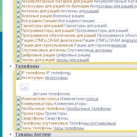
Аккумуляторные бата
Аксессуары для раций 
Антенны для раций
Военные рации
Все радиостанции
Гарнитуры для раций
Программаторы для раций
Программное обесп
Рации 27МГц СИ-БИ диапаз
Рации для горнолыжников
Спутниковые антенны
Цифровые рации
Чехлы для раций
Телефоны
IP телефоны
Аксессуары
Детали телефонов
Изменители голоса
Коммуникаторы
Необычные телефоны
Проекторы
Смартфоны
Телефоны спутниковые
Часы телефоны
Товары Англии