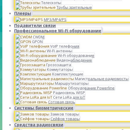
Телескопы
Трубы зрительные
Плееры
MP3/MP4/PS
Подавители связи
Профессиональное Wi-Fi оборудование
CWDM
GPON
VoIP телефония
Wi-Fi антенны
Wi-Fi оборудование
Видеонаблюдение
Грозозащита
Коммутаторы
Комплектующие
Магистральные радиомосты
Маршрутизаторы
Оборудование Powerline
Радиосвязь WISP
Сети LoRa для IoT
Сотовая связь
Системы биометрические
Замков товары
Сейфов товары
Средства радиосвязи