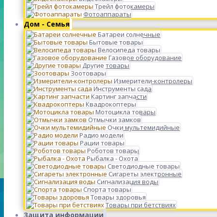
Трейл фотокамеры
Фотоаппараты
Дом - Семья
Батареи солнечные
Бытовые товары
Велосипеда товары
Газовое оборудование
Другие товары
Зоотовары
Измерители-контролеры
Инструменты сада
Картинг запчасти
Квадрокоптеры
Мотоцикла товары
Отмычки замков
Очки мультемидийные
Радио модели
Рации товары
Роботов товары
Рыбалка - Охота
Светодиодные товары
Сигареты электронные
Сигнализация воды
Спорта товары
Товары здоровья
Товары при бетствиях
Защита информации