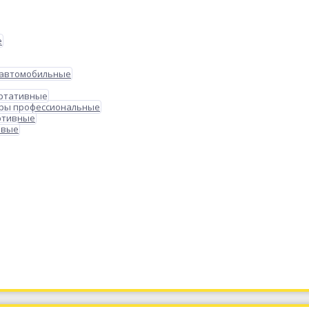
е
 автомобильные
ортативные
ры профессиональные
ртивные
овые