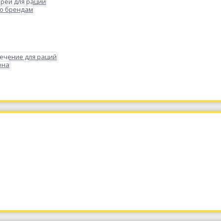
реи для раций
по брендам
ечение для раций
она