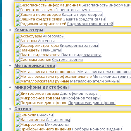
Безопасность информаци
Генераторы шума
Защита переговоров
Защита средств связи
Радиомониторинг сетей
Компьютеры
Аксессуары
Антенны
Видеорегистраторы
Планшеты
Платы видеозахвата
Системы зрения
Металлоискатели
Металлоискатели подводн
Металлоискатели п
Металлоискатели ручные
Микрофоны диктофоны
Диктофонов товары
Микрофонов товары
Подавители диктофонов
Оптика
Бинокли
Дальномеры
Микроскопы
Приборы ночного видения