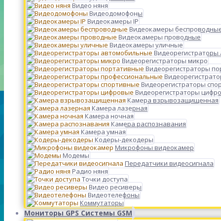
Видео няня
Видеодомофоны
Видеокамеры IP
Видеокамеры беспроводны
Видеокамеры проводные
Видеокамеры уличные
Видеорегистраторы
Видеорегистраторы микро
Видеорегистраторы п
Видеорегистрато
Видеорегистраторы спо
Видеорегистраторы цифр
Камера взрывозащищенная
Камера лазерная
Камера ночная
Камера распознавания
Камера умная
Кодеры-декодеры
Микрофоны видеокамер
Модемы
Передатчики видеосигнала
Радио няня
Точки доступа
Видео ресиверы
Видеотелефоны
Коммутаторы
Мониторы GPS Системы GSM