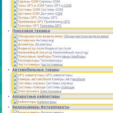
Сирены GSM
Часы GPS и GSM
Системы GSM
Датчики GSM
Логеры GPS
Приёмники GPS
Трекеры GPS
Поисковая техника
Обнаружители видеокамер
Антижучки
Дозимтры
Индикатор поля
Ниленейный локатор
Поисковые приборы
Тепловизоры
Частотомеры
Автомобильные товары
GPS навигаторы
Камеры автомобиля
Системы охраны
Системы помощи
Электроника
Аппаратные кейлоггеры
Кейлоггеры
Видеокамеры Фотоаппараты
Видеокамеры