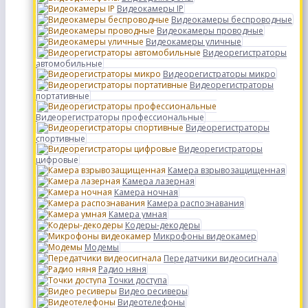
Видеокамеры IP
Видеокамеры беспроводные
Видеокамеры проводные
Видеокамеры уличные
Видеорегистраторы
автомобильные
Видеорегистраторы микро
Видеорегистраторы
портативные
Видеорегистраторы профессиональные
Видеорегистраторы
спортивные
Видеорегистраторы
цифровые
Камера взрывозащищенная
Камера лазерная
Камера ночная
Камера распознавания
Камера умная
Кодеры-декодеры
Микрофоны видеокамер
Модемы
Передатчики видеосигнала
Радио няня
Точки доступа
Видео ресиверы
Видеотелефоны