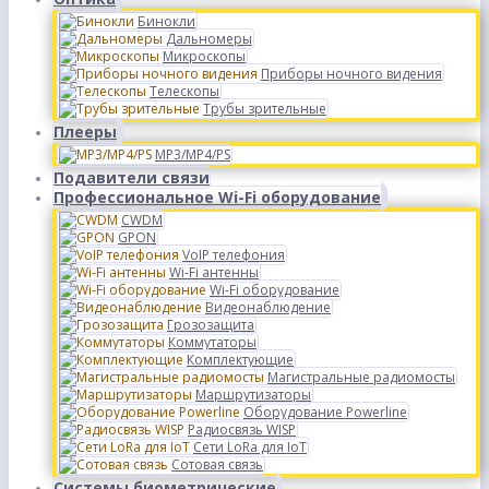
Бинокли
Дальномеры
Микроскопы
Приборы ночного видения
Телескопы
Трубы зрительные
Плееры
MP3/MP4/PS
Подавители связи
Профессиональное Wi-Fi оборудование
CWDM
GPON
VoIP телефония
Wi-Fi антенны
Wi-Fi оборудование
Видеонаблюдение
Грозозащита
Коммутаторы
Комплектующие
Магистральные радиомосты
Маршрутизаторы
Оборудование Powerline
Радиосвязь WISP
Сети LoRa для IoT
Сотовая связь
Системы биометрические