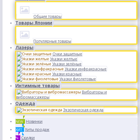
Общие товары
Товары Японии
Популярные товары
Лазеры
Очки защитные
Указки желтые
Указки зелёные
Указки инфракрасные
Указки красные
Указки фиолетовые
Интимные товары
Вибраторы и
вибромассажеры
Одежда
Экзотическая одежда
Новинки
NEW
Хиты продаж
ХИТ
Скидки
%