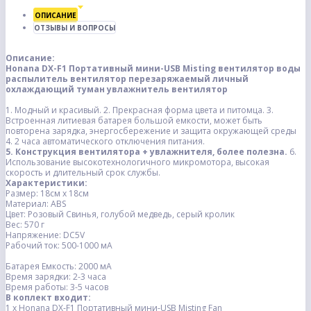
ОПИСАНИЕ
ОТЗЫВЫ И ВОПРОСЫ
Описание:
Honana DX-F1 Портативный мини-USB Misting вентилятор воды
распылитель вентилятор перезаряжаемый личный
охлаждающий туман увлажнитель вентилятор
1. Модный и красивый.
2. Прекрасная форма цвета и питомца.
3.
Встроенная литиевая батарея большой емкости, может быть
повторена зарядка, энергосбережение и защита окружающей среды
4. 2 часа автоматического отключения питания.
5. Конструкция вентилятора + увлажнителя, более полезна.
6.
Использование высокотехнологичного микромотора, высокая
скорость и длительный срок службы.
Характеристики:
Размер: 18см x 18см
Материал: ABS
Цвет: Розовый Свинья, голубой медведь, серый кролик
Вес: 570 г
Напряжение: DC5V
Рабочий ток: 500-1000 мА
Батарея Емкость: 2000 мА
Время зарядки: 2-3 часа
Время работы: 3-5 часов
В коплект входит:
1 x Honana DX-F1 Портативный мини-USB Misting Fan