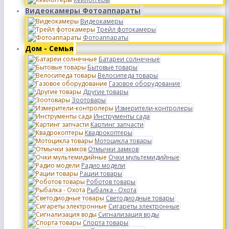
Видеокамеры Фотоаппараты
Видеокамеры
Трейл фотокамеры
Фотоаппараты
Дом - Семья
Батареи солнечные
Бытовые товары
Велосипеда товары
Газовое оборудование
Другие товары
Зоотовары
Измерители-контролеры
Инструменты сада
Картинг запчасти
Квадрокоптеры
Мотоцикла товары
Отмычки замков
Очки мультемидийные
Радио модели
Рации товары
Роботов товары
Рыбалка - Охота
Светодиодные товары
Сигареты электронные
Сигнализация воды
Спорта товары