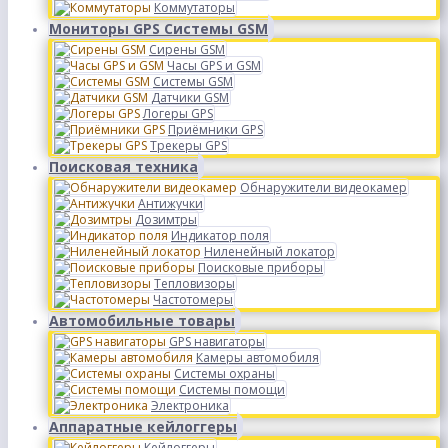
Коммутаторы
Мониторы GPS Системы GSM
Сирены GSM
Часы GPS и GSM
Системы GSM
Датчики GSM
Логеры GPS
Приёмники GPS
Трекеры GPS
Поисковая техника
Обнаружители видеокамер
Антижучки
Дозимтры
Индикатор поля
Ниленейный локатор
Поисковые приборы
Тепловизоры
Частотомеры
Автомобильные товары
GPS навигаторы
Камеры автомобиля
Системы охраны
Системы помощи
Электроника
Аппаратные кейлоггеры
Кейлоггеры