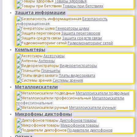
Товары здоровья
Товары при бетствиях
Защита информации
Безопасность
информационная
Генераторы шума
Защита переговоров
Защита средств связи
Радиомониторинг сетей
Компьютеры
Аксессуары
Антенны
Видеорегистраторы
Планшеты
Платы видеозахвата
Системы зрения
Металлоискатели
Металлоискатели подводные
Металлоискатели
профессиональные
Металлоискатели ручные
Микрофоны диктофоны
Диктофонов товары
Микрофонов товары
Подавители диктофонов
Оптика