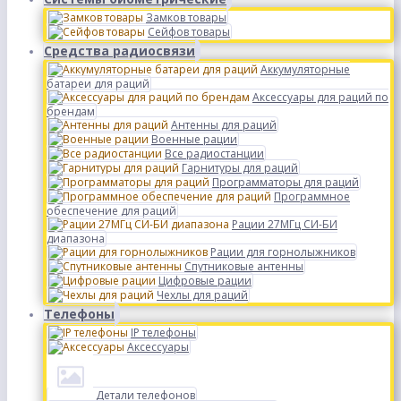
Замков товары
Сейфов товары
Средства радиосвязи
Аккумуляторные
батареи для раций
Аксессуары для раций по
брендам
Антенны для раций
Военные рации
Все радиостанции
Гарнитуры для раций
Программаторы для раций
Программное
обеспечение для раций
Рации 27МГц СИ-БИ
диапазона
Рации для горнолыжников
Спутниковые антенны
Цифровые рации
Чехлы для раций
Телефоны
IP телефоны
Аксессуары
Детали телефонов