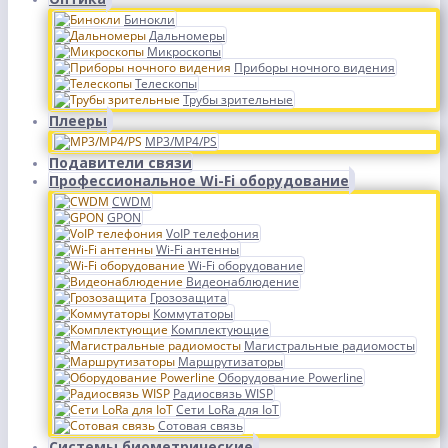
Бинокли
Дальномеры
Микроскопы
Приборы ночного видения
Телескопы
Трубы зрительные
Плееры
MP3/MP4/PS
Подавители связи
Профессиональное Wi-Fi оборудование
CWDM
GPON
VoIP телефония
Wi-Fi антенны
Wi-Fi оборудование
Видеонаблюдение
Грозозащита
Коммутаторы
Комплектующие
Магистральные радиомосты
Маршрутизаторы
Оборудование Powerline
Радиосвязь WISP
Сети LoRa для IoT
Сотовая связь
Системы биометрические