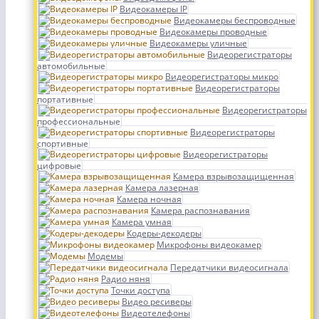
Видеокамеры IP
Видеокамеры беспроводные
Видеокамеры проводные
Видеокамеры уличные
Видеорегистраторы
автомобильные
Видеорегистраторы микро
Видеорегистраторы
портативные
Видеорегистраторы
профессиональные
Видеорегистраторы
спортивные
Видеорегистраторы
цифровые
Камера взрывозащищенная
Камера лазерная
Камера ночная
Камера распознавания
Камера умная
Кодеры-декодеры
Микрофоны видеокамер
Модемы
Передатчики видеосигнала
Радио няня
Точки доступа
Видео ресиверы
Видеотелефоны