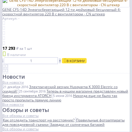
GENE CFS-14D Энергосберегающий 12-ти дюймовый бесшумный 4-
скоростной вентилятор 220 В с вентилятором - CN штекер
Артикул: -
17 293
₽
за 1 шт
В наличии
-
+
В КОРЗИНУ
Новости
Все новости
Электрический резчик Husqvarna K 3000 Electric со
21 декабря 2016
скидкой!
Теперь в нашем магазине представлен новый
25 сентября 2016
бренд инструмента ATORCH
Никогда еще не было так
5 июня 2016
просто пропилить прямую линию
Все новости
Обзоры и советы
Все обзоры и советы
Как отследить транспорт на расстояние?
Правильные фотоаппараты
для повседневной съемки
Зарядки от солнечных батарей
Все обзоры и советы