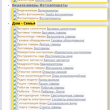
Видеокамеры Фотоаппараты
Видеокамеры
Трейл фотокамеры
Фотоаппараты
Дом - Семья
Батареи солнечные
Бытовые товары
Велосипеда товары
Газовое оборудование
Другие товары
Зоотовары
Измерители-контролеры
Инструменты сада
Картинг запчасти
Квадрокоптеры
Мотоцикла товары
Отмычки замков
Очки мультемидийные
Радио модели
Рации товары
Роботов товары
Рыбалка - Охота
Светодиодные товары
Сигареты электронные
Сигнализация воды
Спорта товары