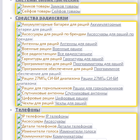
Замков товары
Сейфов товары
Средства радиосвязи
Аккумуляторные
батареи для раций
Аксессуары для раций по
брендам
Антенны для раций
Военные рации
Все радиостанции
Гарнитуры для раций
Программаторы для раций
Программное
обеспечение для раций
Рации 27МГц СИ-БИ
диапазона
Рации для горнолыжников
Спутниковые антенны
Цифровые рации
Чехлы для раций
Телефоны
IP телефоны
Аксессуары
Детали телефонов
Изменители голоса
Коммуникаторы