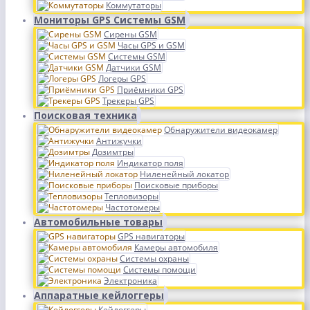
Коммутаторы
Мониторы GPS Системы GSM
Сирены GSM
Часы GPS и GSM
Системы GSM
Датчики GSM
Логеры GPS
Приёмники GPS
Трекеры GPS
Поисковая техника
Обнаружители видеокамер
Антижучки
Дозимтры
Индикатор поля
Ниленейный локатор
Поисковые приборы
Тепловизоры
Частотомеры
Автомобильные товары
GPS навигаторы
Камеры автомобиля
Системы охраны
Системы помощи
Электроника
Аппаратные кейлоггеры
Кейлоггеры