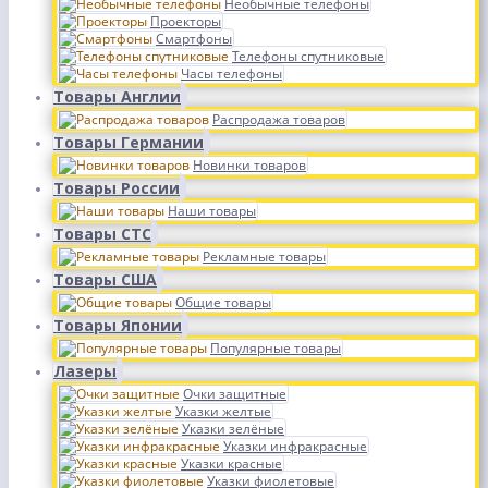
Необычные телефоны
Проекторы
Смартфоны
Телефоны спутниковые
Часы телефоны
Товары Англии
Распродажа товаров
Товары Германии
Новинки товаров
Товары России
Наши товары
Товары СТС
Рекламные товары
Товары США
Общие товары
Товары Японии
Популярные товары
Лазеры
Очки защитные
Указки желтые
Указки зелёные
Указки инфракрасные
Указки красные
Указки фиолетовые