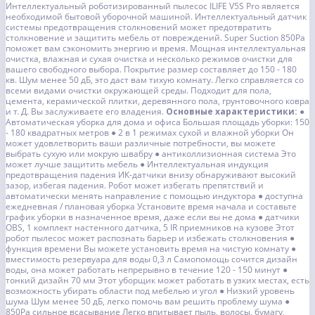
Интеллектуальный роботизированный пылесос ILIFE V5S Pro является
необходимой бытовой уборочной машиной. Интеллектуальный датчик
системы предотвращения столкновений может предотвратить
столкновение и защитить мебель от повреждений. Super Suction 850Pa
поможет вам сэкономить энергию и время. Мощная интеллектуальная
очистка, влажная и сухая очистка и несколько режимов очистки для
вашего свободного выбора. Покрытие размер составляет до 150 - 180
кв. Шум менее 50 дБ, это даст вам тихую комнату. Легко справляется со
всеми видами очистки окружающей среды. Подходит для пола,
цемента, керамической плитки, деревянного пола, грунтовочного ковра
и т. Д. Вы заслуживаете его владения.
Основные характеристики:
●
Автоматическая уборка для дома и офиса
Большая площадь уборки: 150
- 180 квадратных метров
● 2 в 1 режимах сухой и влажной уборки
Он
может удовлетворить ваши различные потребности, вы можете
выбрать сухую или мокрую швабру
● антиколлизионная система
Это
может лучше защитить мебель
● Интеллектуальная индукция
предотвращения падения
ИК-датчики внизу обнаруживают высокий
зазор, избегая падения. Робот может избегать препятствий и
автоматически менять направление с помощью индуктора
● доступна
ежедневная / плановая уборка
Установите время начала и составьте
график уборки в назначенное время, даже если вы не дома
● датчики
OBS, 1 комплект настенного датчика, 5 IR приемников на кузове
Этот
робот пылесос может распознать барьер и избежать столкновения
●
функция времени
Вы можете установить время на чистую комнату
●
вместимость резервуара для воды 0,3 л
Самопомощь сочится дизайн
воды, она может работать непрерывно в течение 120 - 150 минут
●
тонкий дизайн 70 мм
Этот уборщик может работать в узких местах, есть
возможность убирать области под мебелью и угол
● Низкий уровень
шума
Шум менее 50 дБ, легко помочь вам решить проблему шума
●
850Pa сильное всасывание
Легко впитывает пыль, волосы, бумагу,