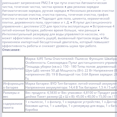
уменьшает загрязнение PM2.5
● три пути очистки
Автоматическая
чистка, точечная чистка, чистка кромок
● два режима зарядки
Автоматическая зарядка, ручная зарядка
● Несколько режимов очистки
Автоматическая очистка, очистка границ, точечная очистка, график
очистки и мытья полов
● Подходит для пола, цемента, керамической
плитки, деревянного пола, грунтовки и т. Д.
● IR пульт дистанционного
управления с дисплеем LCD для простоты эксплуатации
● Встроенные 4
литий-ионные батареи, рабочее время больше, чем раньше
●
Интеллектуальный резервуар для воды управляется насосом, что
может эффективно снизить ущерб, вызванный притоком воды
● Мы
применяем импортный бесщеточный двигатель, который повышает
эффективность работы и снижает уровень шума при работе.
Описание:
Марка: ILIFE
Типы Очистителей: Пылесос
Функция: Швабра,
Особенность: Самозарядка
Пульт дистанционного управл
Площадь уборки (кв.м.): 150 - 180
Типы полов: деревянный
генеральный
Шум (дБ): менее 50 дБ
Мощность (Вт): 22 Вт
Напряжение (В)
напряжение (В): 19 В
Выходной ток: 0.6А
Время зарядки: 2
Гц
Информация
Марка батареи: BYD
Тип батареи: литий-ионный аккумуля
о батарее
Напряжение аккумулятора: 14,4 В
Ток батареи: 1,5 А / 5 мА
Размеры и
Вес продукта: 4,5830 кг
Вес упаковки: 4,8100 кг
Продукт разме
вес
дюйма
Пакет размер (Д х Ш х В): 45,00 х 40,00 х 15,00 см / 1
1 х пылесос, 1 х фильтр, 1 х зарядное устройство, 1 х Дист
содержимое
боковая щетка, 1 х швабра, 1 х резервуар для воды, 1 х ба
пакета
Коробка