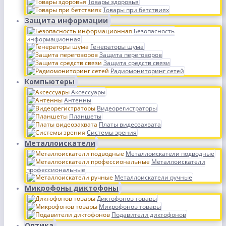
Товары здоровья
Товары при бетствиях
Защита информации
Безопасность
информационная
Генераторы шума
Защита переговоров
Защита средств связи
Радиомониторинг сетей
Компьютеры
Аксессуары
Антенны
Видеорегистраторы
Планшеты
Платы видеозахвата
Системы зрения
Металлоискатели
Металлоискатели подводные
Металлоискатели
профессиональные
Металлоискатели ручные
Микрофоны диктофоны
Диктофонов товары
Микрофонов товары
Подавители диктофонов
Оптика