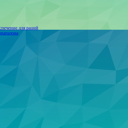
спечение для раций
иапазона