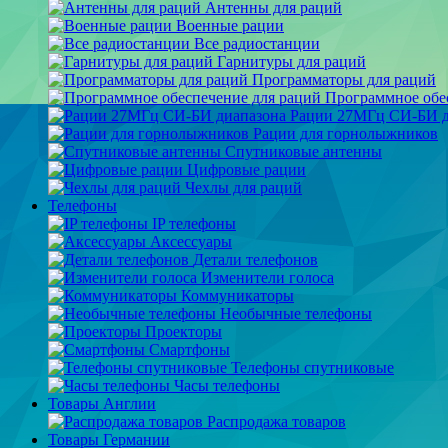
Антенны для раций
Военные рации
Все радиостанции
Гарнитуры для раций
Программаторы для раций
Программное обе
Рации 27МГц СИ-БИ д
Рации для горнолыжников
Спутниковые антенны
Цифровые рации
Чехлы для раций
Телефоны
IP телефоны
Аксессуары
Детали телефонов
Изменители голоса
Коммуникаторы
Необычные телефоны
Проекторы
Смартфоны
Телефоны спутниковые
Часы телефоны
Товары Англии
Распродажа товаров
Товары Германии