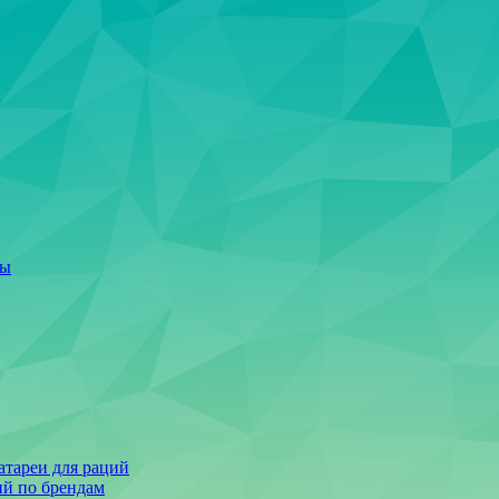
ты
тареи для раций
ий по брендам