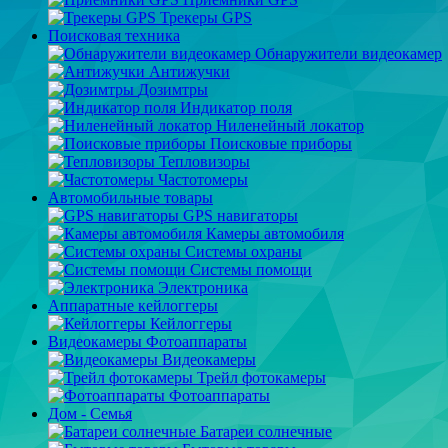
Трекеры GPS
Поисковая техника
Обнаружители видеокамер
Антижучки
Дозимтры
Индикатор поля
Ниленейный локатор
Поисковые приборы
Тепловизоры
Частотомеры
Автомобильные товары
GPS навигаторы
Камеры автомобиля
Системы охраны
Системы помощи
Электроника
Аппаратные кейлоггеры
Кейлоггеры
Видеокамеры Фотоаппараты
Видеокамеры
Трейл фотокамеры
Фотоаппараты
Дом - Семья
Батареи солнечные