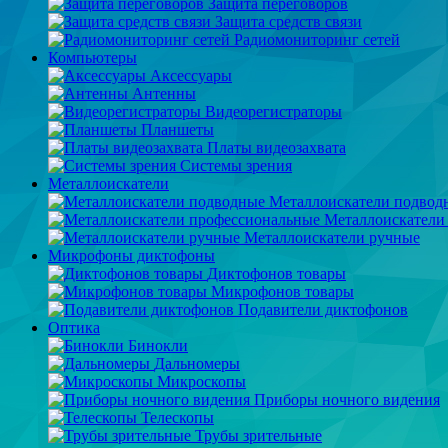
Защита переговоров
Защита средств связи
Радиомониторинг сетей
Компьютеры
Аксессуары
Антенны
Видеорегистраторы
Планшеты
Платы видеозахвата
Системы зрения
Металлоискатели
Металлоискатели подвод
Металлоискатели
Металлоискатели ручные
Микрофоны диктофоны
Диктофонов товары
Микрофонов товары
Подавители диктофонов
Оптика
Бинокли
Дальномеры
Микроскопы
Приборы ночного видения
Телескопы
Трубы зрительные