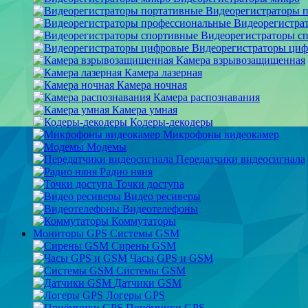
Видеорегистраторы 
Видеорегистра
Видеорегистраторы с
Видеорегистраторы ци
Камера взрывозащищенная
Камера лазерная
Камера ночная
Камера распознавания
Камера умная
Кодеры-декодеры
Микрофоны видеокамер
Модемы
Передатчики видеосигнала
Радио няня
Точки доступа
Видео ресиверы
Видеотелефоны
Коммутаторы
Мониторы GPS Системы GSM
Сирены GSM
Часы GPS и GSM
Системы GSM
Датчики GSM
Логеры GPS
Приёмники GPS