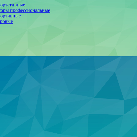
портативные
торы профессиональные
портивные
фровые