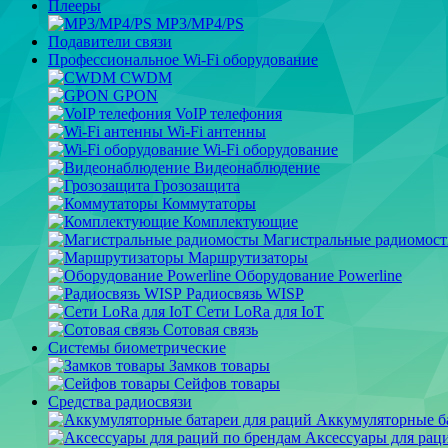
Плееры
MP3/MP4/PS
Подавители связи
Профессиональное Wi-Fi оборудование
CWDM
GPON
VoIP телефония
Wi-Fi антенны
Wi-Fi оборудование
Видеонаблюдение
Грозозащита
Коммутаторы
Комплектующие
Магистральные радиомос
Маршрутизаторы
Оборудование Powerline
Радиосвязь WISP
Сети LoRa для IoT
Сотовая связь
Системы биометрические
Замков товары
Сейфов товары
Средства радиосвязи
Аккумуляторные ба
Аксессуары для рац