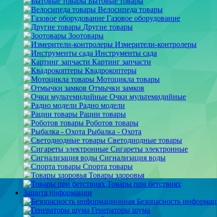
Бытовые товары
Велосипеда товары
Газовое оборудование
Другие товары
Зоотовары
Измерители-контролеры
Инструменты сада
Картинг запчасти
Квадрокоптеры
Мотоцикла товары
Отмычки замков
Очки мультемидийные
Радио модели
Рации товары
Роботов товары
Рыбалка - Охота
Светодиодные товары
Сигареты электронные
Сигнализация воды
Спорта товары
Товары здоровья
Товары при бетствиях
Защита информации
Безопасность информа
Генераторы шума